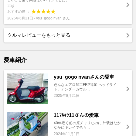
古いけど全く問題ないバイクでした。
不明
おすすめ度 ：
2025年6月21日 - ysu_gogo nvan さん
クルマレビューをもっと見る
愛車紹介
ysu_gogo nvanさんの愛車
色んなエアロ加工FRP追加 ヘッドライ
ト、アンダーカウル ...
2025年6月21日
11ﾏﾙｹﾝ11さんの愛車
40年近く前の原チャリなのに 外装はなか
なかにキレイで色々 ...
2024年11月1日