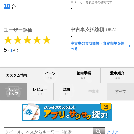
※メーカー発表当時の価格です
18
台
-
中古車支払総額
（税込）
ユーザー評価
-
中古車の買取価格・査定相場を調
べる
5
(
1
件)
パーツ
整備手帳
愛車紹介
カスタム情報
(4)
(58)
(18)
モデル
レビュー
燃費
中古車
すべて
トップ
(1)
(0)
クリア