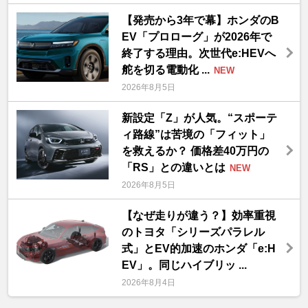
【発売から3年で幕】ホンダのB
EV「プロローグ」が2026年で
終了する理由。次世代e:HEVへ
舵を切る電動化 ...
NEW
2026年8月5日
新設定「Z」が人気。“スポーテ
ィ路線”は苦境の「フィット」
を救えるか？ 価格差40万円の
「RS」との違いとは
NEW
2026年8月5日
【なぜ走りが違う？】効率重視
のトヨタ「シリーズパラレル
式」とEV的加速のホンダ「e:H
EV」。同じハイブリッ ...
2026年8月4日