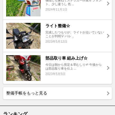
傷隠しも兼ねてステッカー作成☺︎ フォン
ト、少し違うし 色 ...
2024年11月1日
ライト整備☆
完成したつもりが、ライトが点いていない
ことが判明💡 バル ...
2023年5月12日
部品取り車 組み上げ☆
今日は朝から剪定＆草むしり🌱 午後から
は部品取り車を仕上 ...
2023年5月5日
整備手帳をもっと見る
ランキング