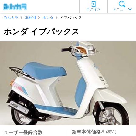
ログイン
メニュー
みんカラ
車種別
ホンダ
イブパックス
ホンダ イブパックス
新車本体価格
※
（税込）
ユーザー登録台数