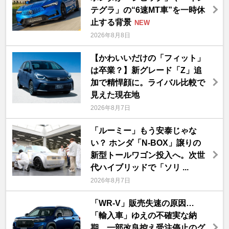
テグラ」の“6速MT車”を一時休
止する背景
NEW
2026年8月8日
【かわいいだけの「フィット」
は卒業？】新グレード「Z」追
加で精悍顔に。ライバル比較で
見えた現在地
2026年8月7日
「ルーミー」もう安泰じゃな
い？ ホンダ「N-BOX」譲りの
新型トールワゴン投入へ。次世
代ハイブリッドで「ソリ ...
2026年8月7日
「WR-V」販売失速の原因…
「輸入車」ゆえの不確実な納
期、一部改良控え受注停止のグ