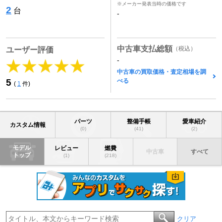
※メーカー発表当時の価格です
2
台
-
中古車支払総額
（税込）
ユーザー評価
-
中古車の買取価格・査定相場を調
べる
5
(
1
件)
パーツ
整備手帳
愛車紹介
カスタム情報
(0)
(41)
(2)
モデル
レビュー
燃費
中古車
すべて
トップ
(1)
(218)
クリア