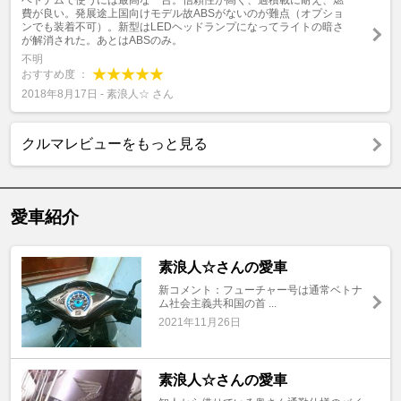
ベトナムで使うには最高な一台。信頼性が高く、過積載に耐え、燃
費が良い。発展途上国向けモデル故ABSがないのが難点（オプショ
ンでも装着不可）。新型はLEDヘッドランプになってライトの暗さ
が解消された。あとはABSのみ。
不明
おすすめ度 ：
2018年8月17日 - 素浪人☆ さん
クルマレビューをもっと見る
愛車紹介
素浪人☆さんの愛車
新コメント：フューチャー号は通常ベトナ
ム社会主義共和国の首 ...
2021年11月26日
素浪人☆さんの愛車