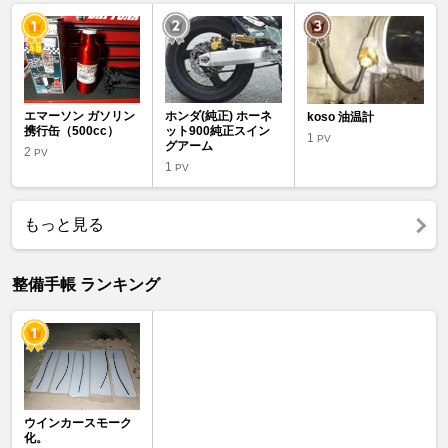
エマーソン ガソリン
ホンダ(純正) ホーネ
koso 油温計
携行缶（500cc）
ット900純正スイン
1
PV
グアーム
2
PV
1
PV
もっと見る
整備手帳 ランキング
ウインカースモーク
化。