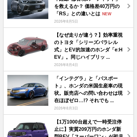
を救えるか？ 価格差40万円の
「RS」との違いとは
NEW
2026年8月5日
【なぜ走りが違う？】効率重視
のトヨタ「シリーズパラレル
式」とEV的加速のホンダ「e:H
EV」。同じハイブリッ ...
2026年8月4日
「インテグラ」と「パスポー
ト」、ホンダの米国生産車の現
状。販売店への問い合わせは現
在ほぼゼロ…!? それでも ...
2026年8月3日
【1万1000台超えで一時受注停
止に】実質209万円のホンダ新
型BEV「スーパーワン」が初月