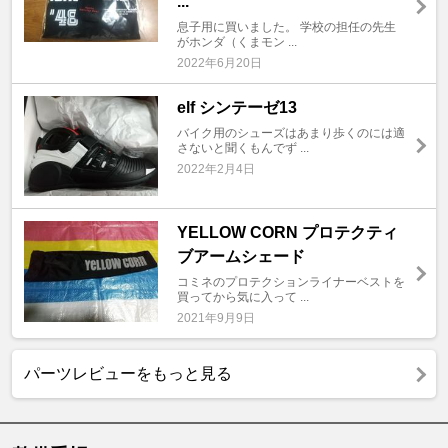
...
息子用に買いました。 学校の担任の先生
がホンダ（くまモン ...
2022年6月20日
elf シンテーゼ13
バイク用のシューズはあまり歩くのには適
さないと聞くもんでず ...
2022年2月4日
YELLOW CORN プロテクティ
ブアームシェード
コミネのプロテクションライナーベストを
買ってから気に入って ...
2021年9月9日
パーツレビューをもっと見る