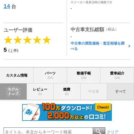
※メーカー発表当時の価格です
14
台
-
中古車支払総額
（税込）
ユーザー評価
-
中古車の買取価格・査定相場を調
べる
5
(
1
件)
パーツ
整備手帳
愛車紹介
カスタム情報
(52)
(18)
(14)
モデル
レビュー
燃費
中古車
すべて
トップ
(1)
(0)
クリア