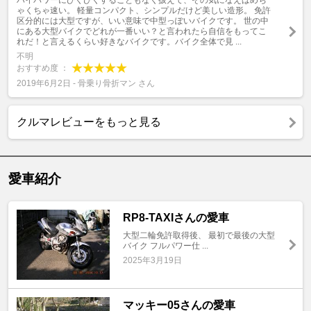
ハイパワーにびくびくすることもなく扱えて、その気になえばめち
ゃくちゃ速い。 軽量コンパクト、シンプルだけど美しい造形。 免許
区分的には大型ですが、いい意味で中型っぽいバイクです。 世の中
にある大型バイクでどれが一番いい？と言われたら自信をもってこ
れだ！と言えるくらい好きなバイクです。バイク全体で見 ...
不明
おすすめ度 ：
2019年6月2日 - 骨乗り骨折マン さん
クルマレビューをもっと見る
愛車紹介
RP8-TAXIさんの愛車
大型二輪免許取得後、 最初で最後の大型
バイク フルパワー仕 ...
2025年3月19日
マッキー05さんの愛車