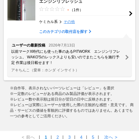
エンジンリフレッシュ
-
（1件）
ケミカル系
その他
このカテゴリの取付店を探す
ユーザーの最新投稿
2026年7月13日
以前マークX時代にも使った事のあるPITWORK エンジンリフレ
ッシュ。 WAKO'Sのレックスよりも安いのでまたこちらを施行予
定 作業は後日載せます！
アキちんこ
（愛車：ホンダ インサイト）
※自作等、表示されないパーツレビューは「レビュー」を選択
※一定数のレビューがある商品のみ製品評価が表示されます。
※レビュー数や表示順は前日分が翌日の日中に反映されます。
※レビューは実際にユーザーが使用した際の主観的な感想・意見です。 商
品・サービスの価値を客観的に評価するものではありません。あくまでも
一つの参考としてご活用ください。
<
前へ
｜
1
｜
2
｜
3
｜
4
｜
5
｜
次へ
>