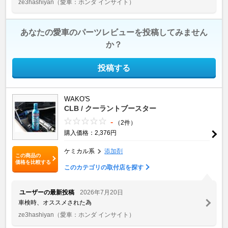
ze3hashiyan
（愛車：ホンダ インサイト）
あなたの愛車のパーツレビューを投稿してみません
か？
投稿する
WAKO'S
CLB / クーラントブースター
-
（2件）
購入価格：2,376円
ケミカル系
添加剤
この商品の
価格を比較する
このカテゴリの取付店を探す
ユーザーの最新投稿
2026年7月20日
車検時、オススメされた為
ze3hashiyan
（愛車：ホンダ インサイト）