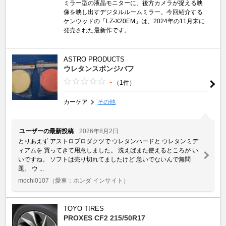
ミラー型の液晶モニターに、後方カメラが捉える映
像を映し出すデジタルルームミラー。今回紹介する
ケンウッドの「LZ-X20EM」は、2024年の11月末に
発売された最新作です。
ASTRO PRODUCTS
ウレタンスポンジバフ
-
（1件）
カーケア
その他
ユーザーの最新投稿
2026年8月2日
とりあえず アストロプロダクツで ウレタンハードと ウレタンミデ
ィアムを 買ってきて用意しました。 洗えばまた使えるところが い
いですね。 ソフトは売り切れてましたけど 急いでないんで無問
題。 ウ ...
mochi0107
（愛車：ホンダ インサイト）
TOYO TIRES
PROXES CF2 215/50R17