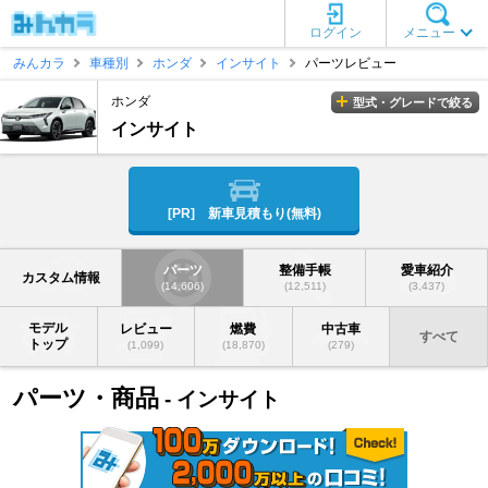
ログイン
メニュー
みんカラ
車種別
ホンダ
インサイト
パーツレビュー
ホンダ
型式・グレードで絞る
インサイト
[PR] 新車見積もり(無料)
パーツ
整備手帳
愛車紹介
カスタム情報
(14,606)
(12,511)
(3,437)
モデル
レビュー
燃費
中古車
すべて
トップ
(1,099)
(18,870)
(279)
パーツ・商品
- インサイト