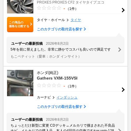
PROXES
PROXES CF2
タイヤタイプ:エコ
-
（1件）
タイヤ・ホイール
タイヤ
この商品の
価格を比較する
このカテゴリの取付店を探す
ユーザーの最新投稿
2026年8月2日
5年を前に替えました。非常に静かでコスパも良いので満足です
もこペティット
（愛車：ホンダ インサイト）
ホンダ(純正)
Gathers VXM-155VSI
-
（1件）
カーナビ
インダッシュ
このカテゴリの取付店を探す
ユーザーの最新投稿
2026年8月2日
ちょっとだけ新型に変更 CDデッキ→メルカリで掴まされた不良品
ナビ→メルカリでの購入品→友人の4回目の交換ですねw vxm-128