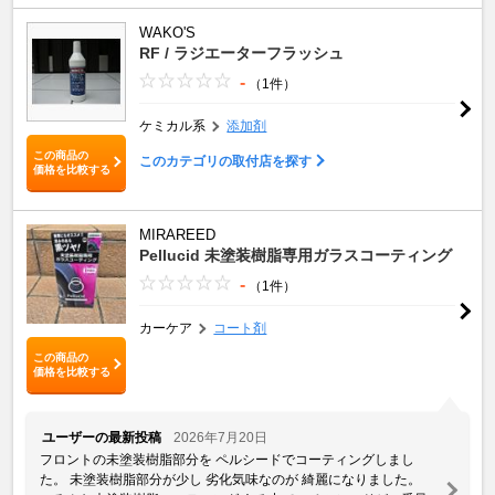
WAKO'S
RF / ラジエーターフラッシュ
-
（1件）
ケミカル系
添加剤
この商品の
このカテゴリの取付店を探す
価格を比較する
MIRAREED
Pellucid 未塗装樹脂専用ガラスコーティング
-
（1件）
カーケア
コート剤
この商品の
価格を比較する
ユーザーの最新投稿
2026年7月20日
フロントの未塗装樹脂部分を ペルシードでコーティングしまし
た。 未塗装樹脂部分が少し 劣化気味なのが 綺麗になりました。