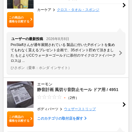
カーケア
クロス・タオル・スポンジ
この商品の
価格を比較する
ユーザーの最新投稿
2026年8月8日
ProStaffさんが通年展開されている 製品に付いたPポイントを集め
てもれなく貰えるプレゼント企画で、35ポイント貯めて頂きまし
た もとよりCCウォーターゴールドに添付のマイクロファイバーク
ロスは ...
ひさボン
（愛車：ホンダ インサイト）
エーモン
静音計画 風切り音防止モール ドア用 / 4951
-
（2件）
ボディパーツ
ウェザーストリップ
この商品の
このカテゴリの取付店を探す
価格を比較する