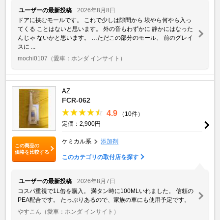
ユーザーの最新投稿
2026年8月8日
ドアに挟むモールです。 これで少しは隙間から 埃やら何やら入っ
てくる ことはないと思います。 外の音もわずかに 静かにはなった
んじゃ ないかと思います。 …ただこの部分のモール、 前のグレイ
スに ...
mochi0107
（愛車：ホンダ インサイト）
AZ
FCR-062
4.9
（10件）
定価：2,900円
ケミカル系
添加剤
この商品の
価格を比較する
このカテゴリの取付店を探す
ユーザーの最新投稿
2026年8月7日
コスパ重視で1L缶を購入。 満タン時に100MLいれました。 信頼の
PEA配合です。 たっぷりあるので、家族の車にも使用予定です。
やすこん
（愛車：ホンダ インサイト）