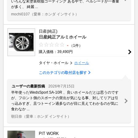
いろんな未塗装樹脂コーティング ある中で、ペルシードが一番量
が多く、 綺麗 ...
mochi0107
（愛車：ホンダ インサイト）
日産(純正)
日産純正アルミホイール
-
（1件）
購入価格：39,490円
タイヤ・ホイール
ホイール
このカテゴリの取付店を探す
ユーザーの最新投稿
2026年7月15日
半年使ったWedsSport SA-10R 、良いホイールだとは思うのです
が、フロント側のスポークの突出が気になる事、対してリアは引
っ込みすぎ、且つトーイン過多なのが目に見えてわかるのが気に
食わなか ...
朝日奈
（愛車：ホンダ インサイト）
PIT WORK