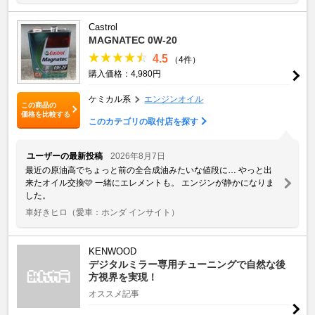
Castrol
MAGNATEC 0W-20
4.5
（4件）
購入価格：4,980円
ケミカル系
エンジンオイル
この商品の
価格を比較する
このカテゴリの取付店を探す
ユーザーの最新投稿
2026年8月7日
最近の原油高でちょっと前の全合成油みたいな値段に… やっと出
来たオイル交換🩷 一緒にエレメントも。 エンジンが静かになりま
した。
車好きヒロ
（愛車：ホンダ インサイト）
KENWOOD
デジタルミラー専用チューニングで自然な後
方視界を実現！
オススメ記事