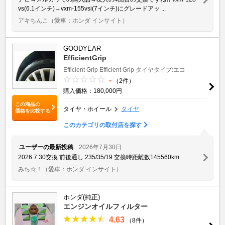
vs(6.1インチ)→vxm-155vsi(7インチ)にグレードアッ ...
アキちんこ
（愛車：ホンダ インサイト）
GOODYEAR
EfficientGrip
Efficient Grip
Efficient Grip
タイヤタイプ:エコ
-
（2件）
購入価格：180,000円
この商品の
タイヤ・ホイール
タイヤ
価格を比較する
このカテゴリの取付店を探す
ユーザーの最新投稿
2026年7月30日
2026.7.30交換 前後通し 235/35/19 交換時距離数145560km
みち☆！
（愛車：ホンダ インサイト）
ホンダ(純正)
エンジンオイルフィルター
4.63
（8件）