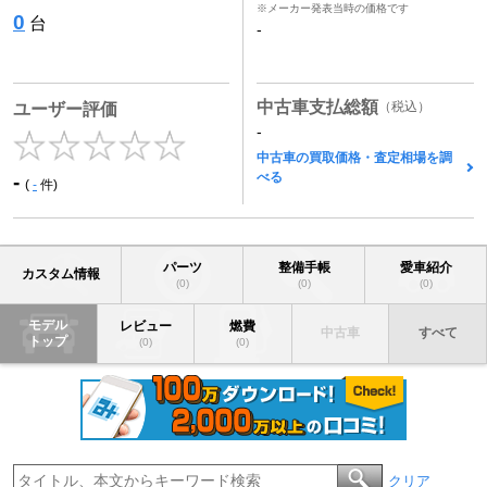
※メーカー発表当時の価格です
0
台
-
中古車支払総額
（税込）
ユーザー評価
-
中古車の買取価格・査定相場を調
べる
-
(
-
件)
パーツ
整備手帳
愛車紹介
カスタム情報
(0)
(0)
(0)
モデル
レビュー
燃費
中古車
すべて
トップ
(0)
(0)
クリア