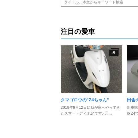
注目の愛車
5
+
クマゴロウの"Z4ちゃん"
田舎
2019年9月12日に我が家へやってき
新車購
たスマートディオZ4です♪ 元 ...
io Z