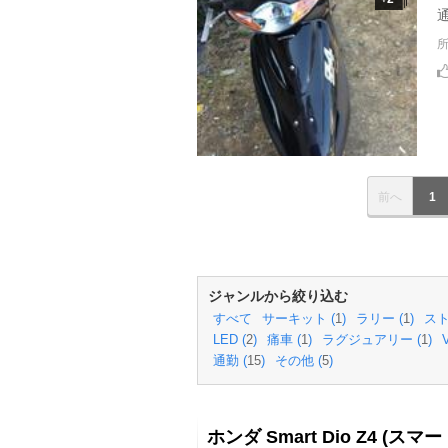
前へ
1
ジャンルから絞り込む
すべて
サーキット (
1
)
ラリー (
1
)
スト
LED (
2
)
痛車 (
1
)
ラグジュアリー (
1
)
V
通勤 (
15
)
その他 (
5
)
ホンダ Smart Dio Z4 (スマ