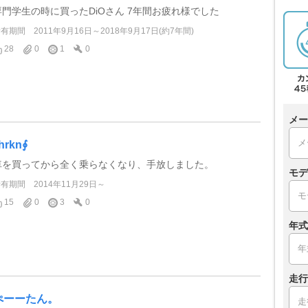
専門学生の時に買ったDiOさん 7年間お疲れ様でした
所有期間
2011年9月16日～2018年9月17日(約7年間)
28
0
1
0
メー
hrkn∮
車を買ってから全く乗らなくなり、手放しました。
モデ
所有期間
2014年11月29日～
15
0
3
0
年式
走行
ぺーーたん。