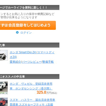
ージでカーライフを便利に楽しく！！
インするとお気に入りの保存や燃費記録など
な管理が出来るようになります
ログイン
た車
ホンダ Smart Dio Z4 (スマートディ
オZ4)
愛車紹介
/
パーツレビュー
/
整備手帳
にオススメの中古車
ホンダ ヴェゼル 登録済未使用
車 ホンダセンシング（香川県）
325.0
万円
(税込)
スズキ ハスラー 届出済未使用車
禁煙車 スズキセーフティサ（京都