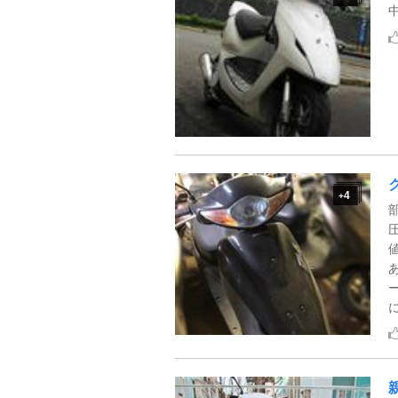
4
+
に