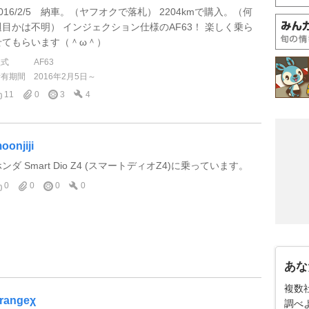
2016/2/5 納車。（ヤフオクで落札） 2204kmで購入。（何
週目かは不明） インジェクション仕様のAF63！ 楽しく乗ら
せてもらいます（＾ω＾）
型式
AF63
所有期間
2016年2月5日～
11
0
3
4
oonjiji
ンダ Smart Dio Z4 (スマートディオZ4)に乗っています。
0
0
0
0
あな
複数
rangeχ
調べ