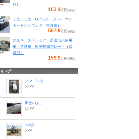
府）
163.4
万円
(税込)
ミニ ミニ Oパッケージ ハーマン
カードンサウンド（東京都）
587.9
万円
(税込)
スズキ スペーシア 届出済未使用
車 禁煙車 衝突軽減ブレーキ（京
都府）
159.9
万円
(税込)
ンキング
クマゴロウ
38 PV
田舎の人。
18 PV
salt@
5 PV