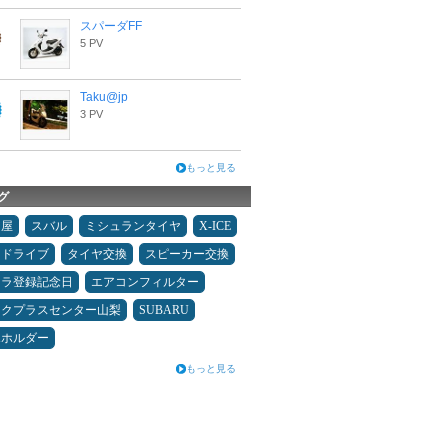
スパーダFF
5 PV
Taku@jp
3 PV
もっと見る
グ
Ｄ屋
スバル
ミシュランタイヤ
X-ICE
ドライブ
タイヤ交換
スピーカー交換
カラ登録記念日
エアコンフィルター
ックプラスセンター山梨
SUBARU
ホホルダー
もっと見る