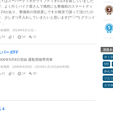
元々はスーパーディオかライブディオのZXを探していました
が、よく行くバイク屋さんで偶然にも整備前のスマートディ
オZ4があり、整備前の現状渡しですが格安で譲って頂けたの
で、少しずつ手入れしていきたいと思います(*^▽^*) グランド
 ...
所有期間
2019年9月12日～
59
1
58
31
注目タ
スパーダFF
ＨＩ
2006年9月8日登録 通勤買物専用車
STI
所有期間
2006年9月8日～2016年1月23日(約9年間)
みん
42
0
18
80
ソニ
スマ
乙４