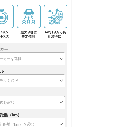
カー
ル
距離（km）