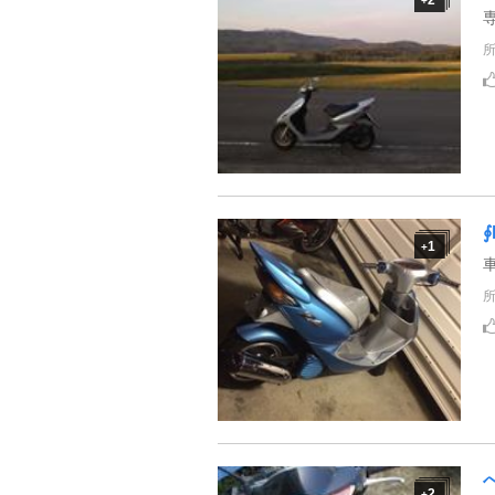
+
∮
1
+
2
+