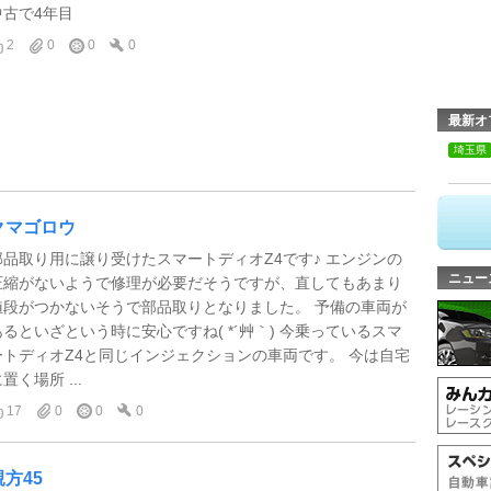
中古で4年目
2
0
0
0
最新オ
埼玉県
クマゴロウ
部品取り用に譲り受けたスマートディオZ4です♪ エンジンの
ニュー
圧縮がないようで修理が必要だそうですが、直してもあまり
値段がつかないそうで部品取りとなりました。 予備の車両が
あるといざという時に安心ですね( *´艸｀) 今乗っているスマ
ートディオZ4と同じインジェクションの車両です。 今は自宅
置く場所 ...
17
0
0
0
親方45