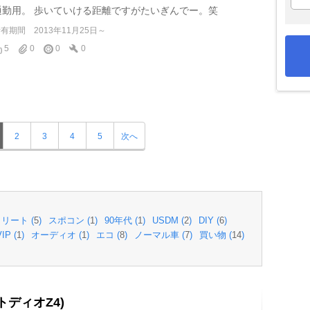
通勤用。 歩いていける距離ですがたいぎんでー。笑
所有期間
2013年11月25日～
5
0
0
0
2
3
4
5
次へ
リート (
5
)
スポコン (
1
)
90年代 (
1
)
USDM (
2
)
DIY (
6
)
IP (
1
)
オーディオ (
1
)
エコ (
8
)
ノーマル車 (
7
)
買い物 (
14
)
ートディオZ4)