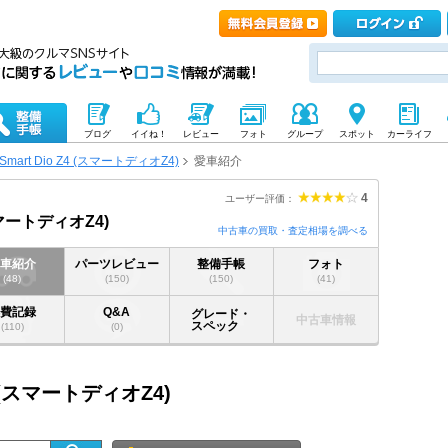
ブログ
イイね！
レビュー
フォト
グループ
スポット
カーライフ
Smart Dio Z4 (スマートディオZ4)
愛車紹介
4
ユーザー評価：
(スマートディオZ4)
中古車の買取・査定相場を調べる
愛車紹介
パーツレビュー
整備手帳
フォト
(48)
(150)
(150)
(41)
燃費記録
Q&A
グレード・
中古車情報
スペック
(110)
(0)
Z4 (スマートディオZ4)