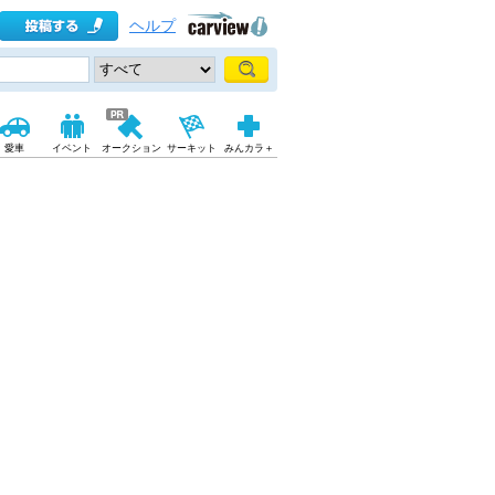
ヘルプ
愛車
イベント
オークション
サーキット
みんカラ＋