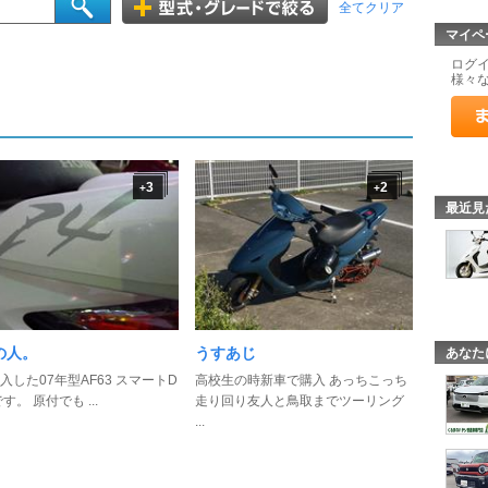
全てクリア
マイペ
ログ
様々
3
2
+
+
最近見
の人。
うすあじ
あなた
入した07年型AF63 スマートD
高校生の時新車で購入 あっちこっち
4です。 原付でも ...
走り回り友人と鳥取までツーリング
...