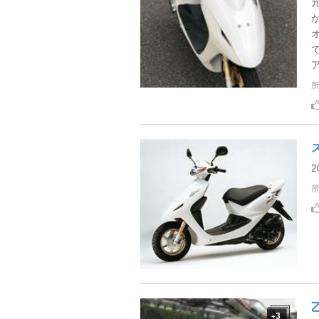
ア
3
+