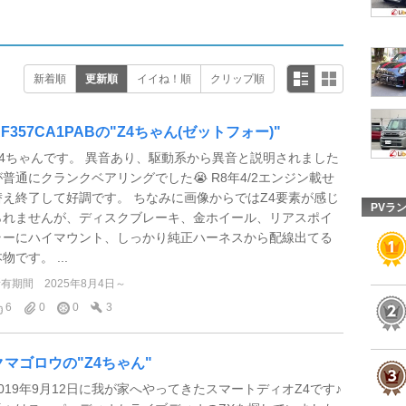
新着順
更新順
イイね！順
クリップ順
AF357CA1PABの"Z4ちゃん(ゼットフォー)"
Z4ちゃんです。 異音あり、駆動系から異音と説明されました
が普通にクランクベアリングでした😭 R8年4/2エンジン載せ
替え終了して好調です。 ちなみに画像からではZ4要素が感じ
PVラ
られませんが、ディスクブレーキ、金ホイール、リアスポイ
ラーにハイマウント、しっかり純正ハーネスから配線出てる
物です。 ...
所有期間
2025年8月4日～
6
0
0
3
クマゴロウの"Z4ちゃん"
2019年9月12日に我が家へやってきたスマートディオZ4です♪