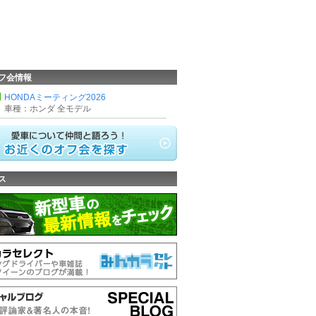
フ会情報
HONDAミーティング2026
車種：ホンダ 全モデル
ス