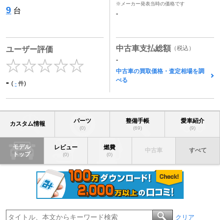
※メーカー発表当時の価格です
9
台
-
中古車支払総額
（税込）
ユーザー評価
-
中古車の買取価格・査定相場を調
べる
-
(
-
件)
パーツ
整備手帳
愛車紹介
カスタム情報
(0)
(69)
(9)
モデル
レビュー
燃費
中古車
すべて
トップ
(0)
(0)
クリア