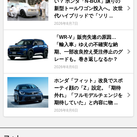
い？ ホンダ「N-BOX」譲りの
新型トールワゴン投入へ。次世
代ハイブリッドで「ソリ ...
2026年8月7日
「WR-V」販売失速の原因…
「輸入車」ゆえの不確実な納
期、一部改良控え受注停止のグ
レードも。巻き返しなるか？
2026年8月6日
ホンダ「フィット」改良でスポ
ーティ顔の「Z」設定。「期待
外れ」「フルモデルチェンジを
期待していた」と内容に物 ...
2026年8月6日