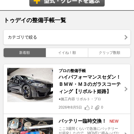
トゥデイの整備手帳一覧
カテゴリで絞る
新着順
イイね！順
クリップ数順
プロの整備手帳
ハイパフォーマンスセダン！
ＢＭＷ・Ｍ３のガラスコーテ
ィング【リボルト姫路】
●施工内容 リボルト・プロ
2026年8月5日
2
0
バッテリー臨時交換！
NEW
ここ3週間くらいで急激にバッテリー
が劣化したので、MOVEに積みっぱな