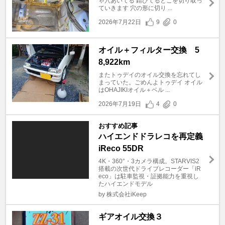
ゃ穴あいてる 錆びてるとこを切り取っ
ていきます 穴の形に切り ...
2026年7月22日
9
0
オイル＋フィルター交換 5
8,922km
またトゥデイのオイル交換を忘れてし
まっていた。ごめんよトゥデイ オイル
はOHAJIKIオイル＋ベル ...
2026年7月19日
4
0
おすすめ記事
ハイエンドドラレコを再定義
iReco 55DR
4K・360°・3カメラ構成。STARVIS2
搭載の次世代ドライブレコーダー「iR
eco」は駐車監視・証拠能力を重視し
たハイエンドモデル
by 株式会社iKeep
ギアオイル交換３