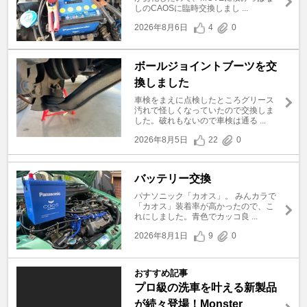
しのCAOSに臨時交換しまし ...
2026年8月6日
4
0
ボールジョイントブーツを交
換しました
車検をまえに点検したところグリース
汚れで怪しくなっていたので交換しま
した。破れもないので車検は通る ...
2026年8月5日
22
0
バッテリー交換
パナソニック「カオス」。 みんカラで
「カオス」装着率が高かったので、こ
れにしました。青色でカッコ良 ...
2026年8月1日
9
0
おすすめ記事
プロ級の洗車を叶える新製品
が続々登場！Monster