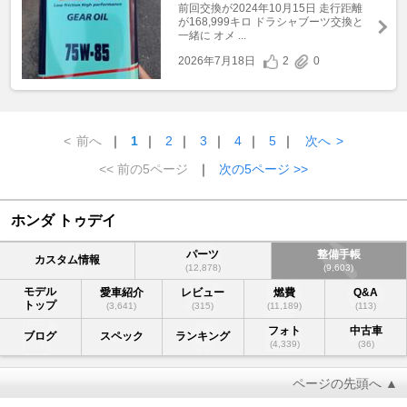
前回交換が2024年10月15日 走行距離
が168,999キロ ドラシャブーツ交換と
一緒に オメ ...
2026年7月18日
2
0
<
前へ
｜
1
｜
2
｜
3
｜
4
｜
5
｜
次へ
>
<< 前の5ページ
｜
次の5ページ >>
ホンダ トゥデイ
パーツ
整備手帳
カスタム情報
(12,878)
(9,603)
モデル
愛車紹介
レビュー
燃費
Q&A
トップ
(3,641)
(315)
(11,189)
(113)
フォト
中古車
ブログ
スペック
ランキング
(4,339)
(36)
ページの先頭へ ▲