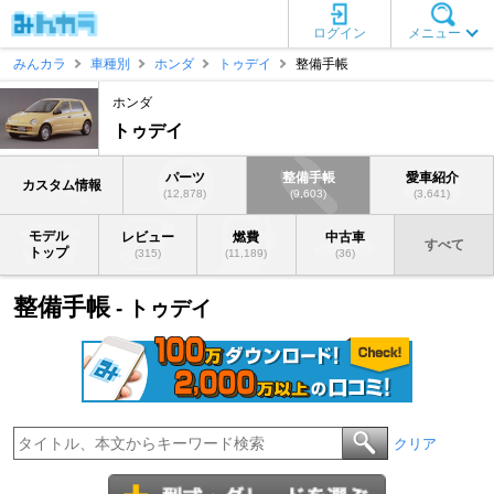
ログイン
メニュー
みんカラ
車種別
ホンダ
トゥデイ
整備手帳
ホンダ
トゥデイ
パーツ
整備手帳
愛車紹介
カスタム情報
(12,878)
(9,603)
(3,641)
モデル
レビュー
燃費
中古車
すべて
トップ
(315)
(11,189)
(36)
整備手帳
- トゥデイ
クリア