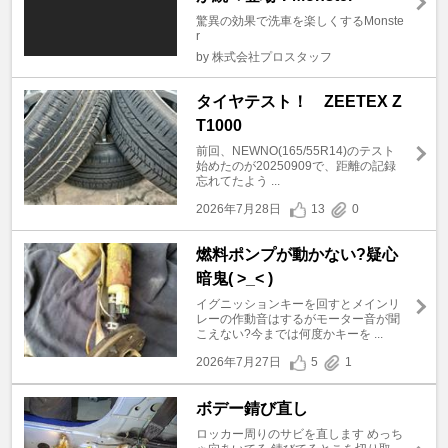
驚異の効果で洗車を楽しくするMonste
r
by 株式会社プロスタッフ
タイヤテスト！ ZEETEX Z
T1000
前回、NEWNO(165/55R14)のテスト
始めたのが20250909で、距離の記録
忘れてたよう ...
2026年7月28日
13
0
燃料ポンプが動かない?疑心
暗鬼( >_< )
イグニッションキーを回すとメインリ
レーの作動音はするがモーター音が聞
こえない?今までは何度かキーを ...
2026年7月27日
5
1
ボデー錆び直し
ロッカー周りのサビを直します めっち