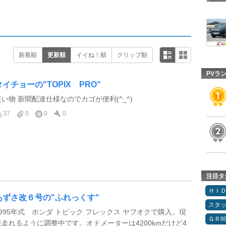
新着順
更新順
イイね！順
クリップ順
PVラ
タイチョーの"TOPIX PRO"
貰い物 新聞配達仕様なのでカゴが便利(^_^)
37
0
0
0
注目タ
ＨＩ
あずさ改６号の"ふれっくす"
スタ
1995年式 ホンダ トピック フレックス ヤフオクで購入。現
ＧＲ8
在走れるように調整中です。オドメーターは4200kmだけど4