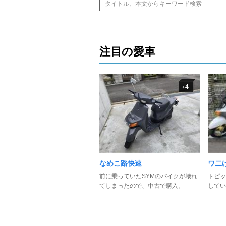
注目の愛車
4
+
なめこ路快速
ワ二
前に乗っていたSYMのバイクが壊れ
トピッ
てしまったので、中古で購入。
してい