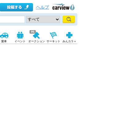
ヘルプ
愛車
イベント
オークション
サーキット
みんカラ＋