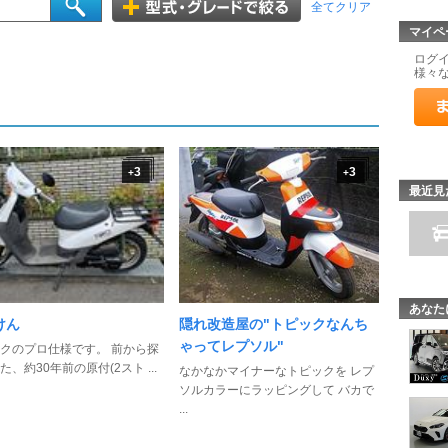
全てクリア
マイペ
ログ
様々
3
3
+
+
最近見
あなた
けん
隠れ改造屋の"トピックなんち
ゃってレプソル"
クのプロ仕様です。 前から探
た、約30年前の原付(2スト ...
なかなかマイナーなトピックを レプ
ソルカラーにラッピングして バカで
...