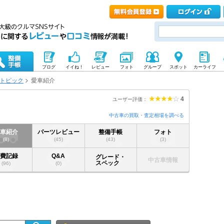
ブログ
イイね！
レビュー
フォト
グループ
スポット
カーライフ
トピック
愛車紹介
4
ユーザー評価：
中古車の買取・査定相場を調べる
愛車紹介
パーツレビュー
整備手帳
フォト
(8)
(45)
(43)
(3)
燃費記録
Q&A
グレード・
中古車情報
スペック
(96)
(0)