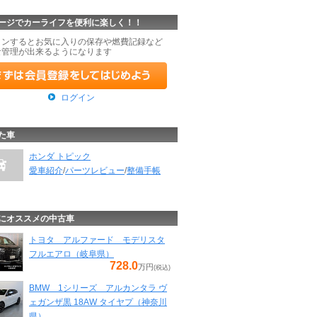
ージでカーライフを便利に楽しく！！
インするとお気に入りの保存や燃費記録など
な管理が出来るようになります
ログイン
た車
ホンダ トピック
愛車紹介
/
パーツレビュー
/
整備手帳
にオススメの中古車
トヨタ アルファード モデリスタ
フルエアロ（岐阜県）
728.0
万円
(税込)
BMW 1シリーズ アルカンタラ ヴ
ェガンザ黒 18AW タイヤプ（神奈川
県）