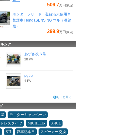
506.7
万円
(税込)
ホンダ フリード 登録済未使用車
禁煙車 HondaSENSING マル（滋賀
県）
299.9
万円
(税込)
ンキング
あずさ改６号
28 PV
pg55
4 PV
もっと見る
グ
Ｄ屋
モニターキャンペーン
ッドレスタイヤ
MICHELIN
X-ICE
6
STI
愛車記念日
スピーカー交換