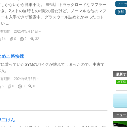
ソニ
桁しかないから詳細不明。 SP武川トラックロードなマフラー
付き。2ストの当時もの相応の音だけど、ノーマルも他のマフ
京都
ラーも入手できず模索中。グラスウール詰めとかやったコト
い ...
所有期間
2025年5月14日～
14
0
2
32
なめこ路快速
前に乗っていたSYMのバイクが壊れてしまったので、中古で
購入。
最新オ
所有期間
2024年8月6日～
埼玉県
6
0
0
0
ニュー
ワ二けん