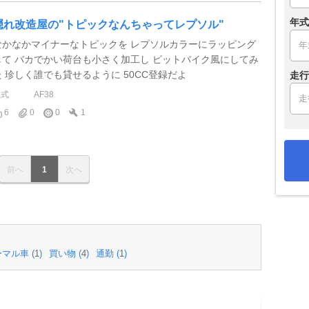
年式
隠れ改造屋の"トピックなんちゃってレプソル"
なかなかマイナーなトピックを レプソルカラーにラッピング
して バカでかい荷台も小さく加工し ピットバイク風にしてみ
た 珍しく誰でも貸せるように 50CC登録だよ
走行
型式
AF38
6
0
0
1
前へ
1
次へ
マル車 (
1
)
買い物 (
4
)
通勤 (
1
)