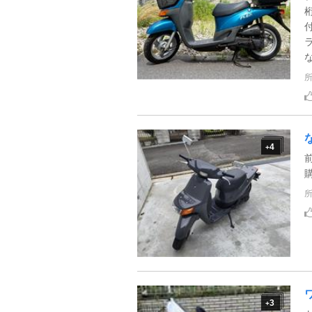
な
4
+
3
+