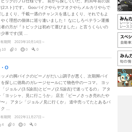
トピックのプロ仕様です。 前から探していた、約30年前の原
付(2スト)です。 Gooバイクやらヤフオクやらメルカリやらで
探しまくり、千載一遇のチャンスを逃しまくり、それでもよ
うやく理想の個体に巡り逢いました！ なにしろベテラン運搬
業者の方が『トピックは初めて運びました』と言うくらいの
少車です(笑 ...
所有期間
2023年10月14日～
10
0
0
0
S・O
ヨッメの脚バイクのビーノがだいぶ調子が悪く、次期脚バイ
クを探しに徳島のガレージセールにて物色中の一コマ。 ヨッ
メ「ジョルノ(3.5諭吉)とビーノ(2.5諭吉)で迷ってるの」 アタ
シ「ヨッシャ、見に行こうか」 店主「ビーノさっき売れたや
で〜」 アタシ「ジョルノ見に行くか」 道中売ってたとあるバ
ク ...
所有期間
2022年11月27日～
4
0
0
0