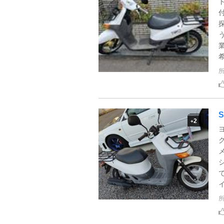
希
2
+
イ