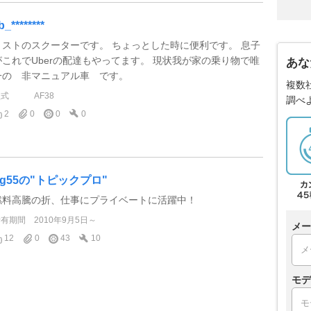
b_********
２ストのスクーターです。 ちょっとした時に便利です。 息子
がこれでUberの配達もやってます。 現状我が家の乗り物で唯
あな
一の 非マニュアル車 です。
複数
型式
AF38
調べ
2
0
0
0
pg55の"トピックプロ"
燃料高騰の折、仕事にプライベートに活躍中！
所有期間
2010年9月5日～
メー
12
0
43
10
モデ