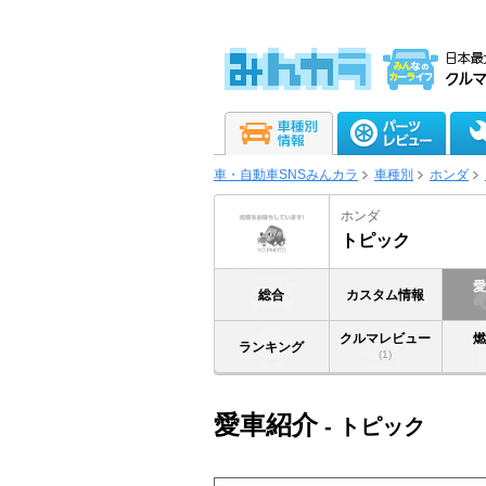
車・自動車SNSみんカラ
車種別
ホンダ
ホンダ
トピック
総合
カスタム情報
クルマレビュー
ランキング
(1)
愛車紹介
- トピック