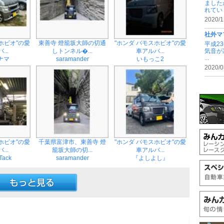
ました
れてい .
2020/1
社外マ
ホビオ"の愛
東善寺 燈籠坂大師の切通
"ホンダ バモスホビオ"の愛
平成2
気音が
...
しトンネル�...
車アルバ...
...
ナマ
saramander
いもっこ2
2020/0
ホビオ"の愛
千葉県富津市、東善寺 燈
"ホンダ バモスホビオ"の愛
...
籠坂大師の切...
車アルバ...
Tack
saramander
『よしよし』