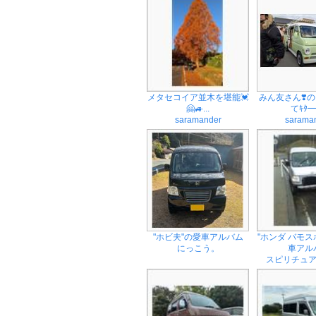
メタセコイア並木を堪能💓‪
みん友さん❣️
🤗🚙...
てｷﾀ━(
saramander
sarama
"ホビ夫"の愛車アルバム
"ホンダ バモス
にっこう。
車アルバ
スピリチュ