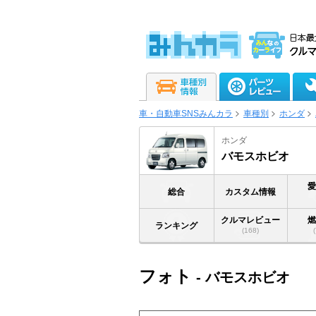
車・自動車SNSみんカラ
車種別
ホンダ
ホンダ
バモスホビオ
総合
カスタム情報
クルマレビュー
ランキング
(168)
フォト
- バモスホビオ