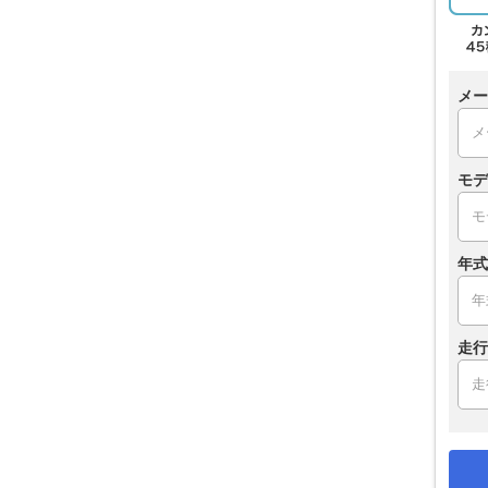
メー
モデ
年式
走行