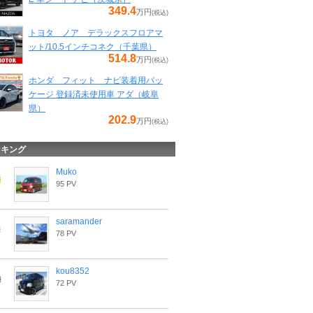
349.4
万円
(税込)
トヨタ ノア デラックスフロアマ
ット/10.5インチコネク（千葉県）
514.8
万円
(税込)
ホンダ フィット ナビ装着用パッ
ケージ 登録済未使用車 アダ（岐阜
県）
202.9
万円
(税込)
ンキング
Muko
95 PV
saramander
78 PV
kou8352
72 PV