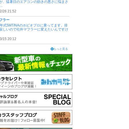
が、猛暑日のエアコンの効きの悪さに悩まさ
..
2/26 21:52
フラー
3年式5MT/NAのホビオプロに乗ってます。排
寂しいので社外マフラーに変えたいんですけ
3/15 20:12
もっと見る