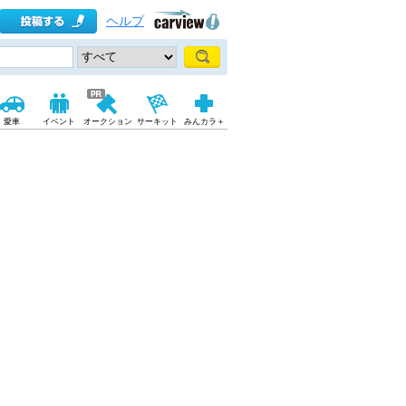
ヘルプ
愛車
イベント
オークション
サーキット
みんカラ＋