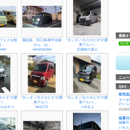
最新オ
のフェスを観
備忘録、河口湖▪️車中泊😪
"ホンダ バモスホビオ"の愛
埼玉県
...
から、山...
車アルバ...
nder
saramander
爪楊枝の達人
ニュー
Q&A
吸気温
ホビオ"の愛
"ホンダ バモスホビオ"の愛
"ホンダ バモスホビオ"の愛
ターボ
...
車アルバ...
車アルバ...
のくら
アルおやつ
kmy723
うめきよ
2026/0
猛暑日
はあり
バモス