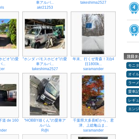
車アルバ...
takeshima2527
ls
akr21253
注目タ
ホビオ"の愛
"ホンダ バモスホビオ"の愛
年末、行くぜ青森！3泊4
...
車アルバ...
日1800k...
モニ
cer
takeshima2527
saramander
オイ
ラー
愛車
レギ
エン
道 de 160
"HOBBY雄くん"の愛車ア
千葉県大多喜町から、君
ルバム
津、上総亀山ま...
nder
R@i
saramander