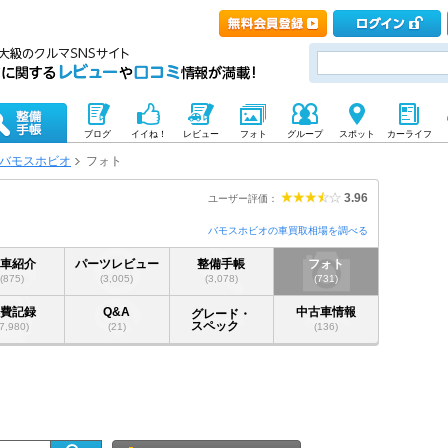
ブログ
イイね！
レビュー
フォト
グループ
スポット
カーライフ
バモスホビオ
フォト
3.96
ユーザー評価：
バモスホビオの車買取相場を調べる
愛車紹介
パーツレビュー
整備手帳
フォト
(875)
(3,005)
(3,078)
(731)
燃費記録
Q&A
中古車情報
グレード・
スペック
(7,980)
(21)
(136)