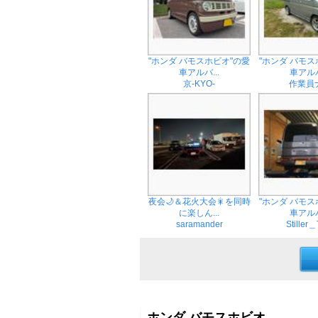
"ホンダ バモスホビオ"の愛
"ホンダ バモス
車アルバ...
車アルバ
京-KYO-
作業員
夜会🌙＆花火大会🎇を同時
"ホンダ バモス
に楽しん...
車アルバ
saramander
Stiller＿
ホンダ バモスホビオ