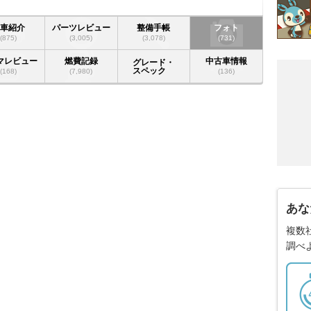
愛車紹介
パーツレビュー
整備手帳
フォト
(875)
(3,005)
(3,078)
(731)
マレビュー
燃費記録
中古車情報
グレード・
スペック
(168)
(7,980)
(136)
あな
複数
調べ