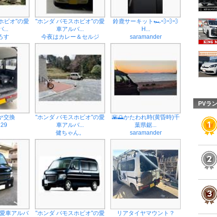
ホビオ"の愛
"ホンダ バモスホビオ"の愛
鈴鹿サーキット🏎💨💨💨
...
車アルバ...
H...
ろす
今夜はカレー＆セルジ
saramander
PVラ
ヤ交換
"ホンダ バモスホビオ"の愛
🌇🌅かたわれ時(黄昏時)千
129
車アルバ...
葉県鋸...
健ちゃん。
saramander
の愛車アルバ
"ホンダ バモスホビオ"の愛
リアタイヤマウント？