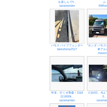
を楽しんでｷ...
ム
saramander
6Whee
バモス パイプフェンダー
"ホンダ バモス
takeshima2527
車アルバ
masoc
年末、行くぜ青森！3泊4
３泊4日、ALL下
日1800k...
0...
saramander
sarama