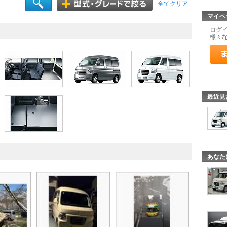
全てクリア
マイペ
ログ
様々
最近見
あなた