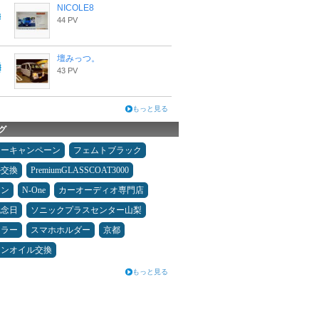
NICOLE8
44 PV
壇みっつ。
43 PV
もっと見る
グ
ターキャンペーン
フェムトブラック
ル交換
PremiumGLASSCOAT3000
メン
N-One
カーオーディオ専門店
記念日
ソニックプラスセンター山梨
ュラー
スマホホルダー
京都
ジンオイル交換
もっと見る