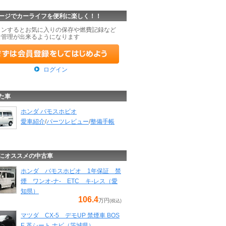
ージでカーライフを便利に楽しく！！
インするとお気に入りの保存や燃費記録など
な管理が出来るようになります
ログイン
た車
ホンダ バモスホビオ
愛車紹介
/
パーツレビュー
/
整備手帳
にオススメの中古車
ホンダ バモスホビオ 1年保証 禁
煙 ワンオ-ナ- ETC キ-レス（愛
知県）
106.4
万円
(税込)
マツダ CX-5 デモUP 禁煙車 BOS
E 革シート ナビ（茨城県）