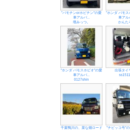
"バモチンorホビチン"の愛
"ホンダ バモス
車アルバ...
車アルバ
壇みっつ。
かんた
"ホンダ バモスホビオ"の愛
出張タイ
車アルバ...
ss151
0127shin
千葉鴨川の、菜な畑ロード
"チビッコ号"