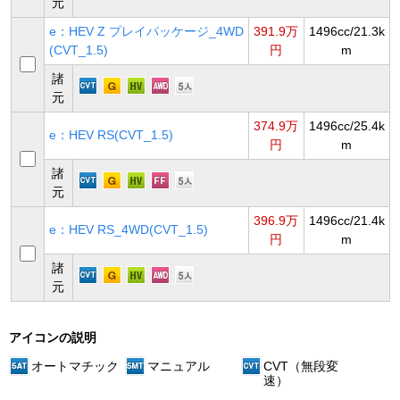
元
e：HEV Z プレイパッケージ_4WD
391.9万
1496cc/21.3k
(CVT_1.5)
円
m
諸
元
374.9万
1496cc/25.4k
e：HEV RS(CVT_1.5)
円
m
諸
元
396.9万
1496cc/21.4k
e：HEV RS_4WD(CVT_1.5)
円
m
諸
元
アイコンの説明
オートマチック
マニュアル
CVT（無段変
速）