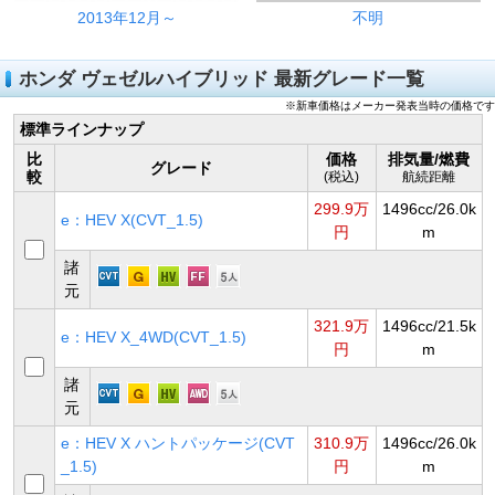
2013年12月～
不明
ホンダ ヴェゼルハイブリッド 最新グレード一覧
※新車価格はメーカー発表当時の価格です
標準ラインナップ
比
価格
排気量/燃費
グレード
較
(税込)
航続距離
299.9万
1496cc/26.0k
e：HEV X(CVT_1.5)
円
m
諸
元
321.9万
1496cc/21.5k
e：HEV X_4WD(CVT_1.5)
円
m
諸
元
e：HEV X ハントパッケージ(CVT
310.9万
1496cc/26.0k
_1.5)
円
m