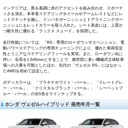
インテリアは、黒を基調に赤のアクセントを組み合わせ、スポーテ
ィさを演出。本革巻ステアリングホイールやアームレストなどにレ
ッドステッチを施し、インパネガーニッシュとドアライニングガー
ニッシュにもレッドカラーを取り入れた。シート表皮には、上質か
つ耐久性に優れる「ラックス スェード」を採用した。
走行性能については、「RS」専用のローダウンサスペンション、電
動パワーステアリングの専用チューニングにより、優れた車両安定
性とリニアなステアリングフィールを実現。また、ローダウン化に
伴い、全高を1,545mmとすることで、都市部に多い機械式立体駐車
場への入庫を可能としたほか、先代の「ヴェゼル RS」にはなかっ
た4WDを初めて設定した。
ボディカラーは、「プラチナホワイト・パール」、「スレートグレ
ー・パール」、「クリスタルブラック・パール」、「シーベットブ
ルー・パール」の全5色をラインナップする。
ホンダ ヴェゼルハイブリッド 発売年月一覧