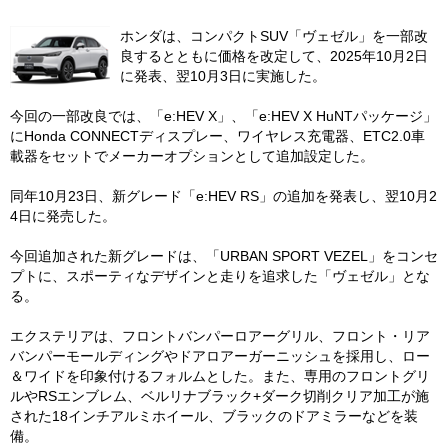
ホンダは、コンパクトSUV「ヴェゼル」を一部改
良するとともに価格を改定して、2025年10月2日
に発表、翌10月3日に実施した。
今回の一部改良では、「e:HEV X」、「e:HEV X HuNTパッケージ」
にHonda CONNECTディスプレー、ワイヤレス充電器、ETC2.0車
載器をセットでメーカーオプションとして追加設定した。
同年10月23日、新グレード「e:HEV RS」の追加を発表し、翌10月2
4日に発売した。
今回追加された新グレードは、「URBAN SPORT VEZEL」をコンセ
プトに、スポーティなデザインと走りを追求した「ヴェゼル」とな
る。
エクステリアは、フロントバンパーロアーグリル、フロント・リア
バンパーモールディングやドアロアーガーニッシュを採用し、ロー
＆ワイドを印象付けるフォルムとした。また、専用のフロントグリ
ルやRSエンブレム、ベルリナブラック+ダーク切削クリア加工が施
された18インチアルミホイール、ブラックのドアミラーなどを装
備。