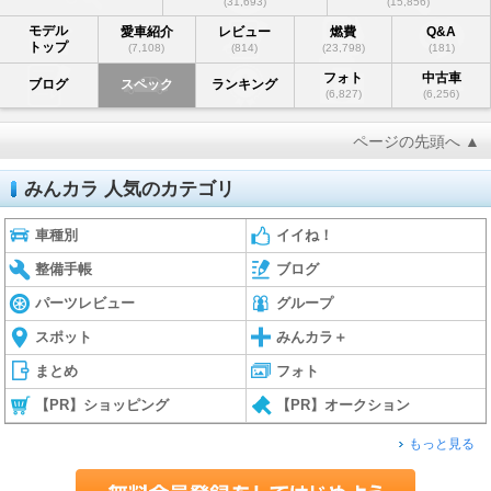
(31,693)
(15,856)
モデル
愛車紹介
レビュー
燃費
Q&A
トップ
(7,108)
(814)
(23,798)
(181)
フォト
中古車
ブログ
スペック
ランキング
(6,827)
(6,256)
ページの先頭へ ▲
みんカラ 人気のカテゴリ
車種別
イイね！
整備手帳
ブログ
パーツレビュー
グループ
スポット
みんカラ＋
まとめ
フォト
【PR】ショッピング
【PR】オークション
もっと見る