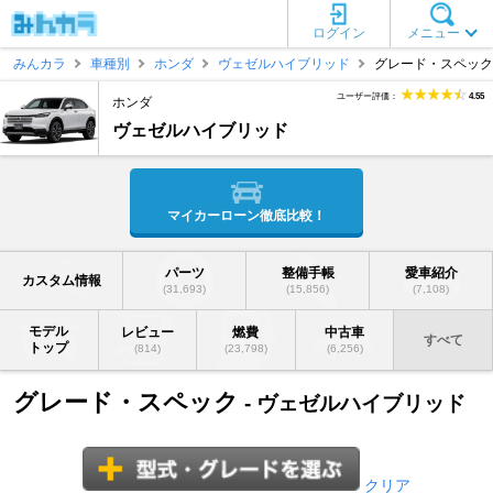
ログイン
メニュー
みんカラ
車種別
ホンダ
ヴェゼルハイブリッド
グレード・スペック
ユーザー評価：
4.55
ホンダ
ヴェゼルハイブリッド
マイカーローン徹底比較！
パーツ
整備手帳
愛車紹介
カスタム情報
(31,693)
(15,856)
(7,108)
モデル
レビュー
燃費
中古車
すべて
トップ
(814)
(23,798)
(6,256)
グレード・スペック
- ヴェゼルハイブリッド
クリア