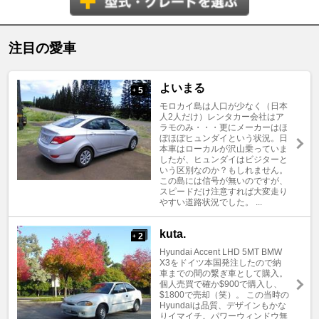
注目の愛車
よいまる
5
+
モロカイ島は人口が少なく（日本
人2人だけ）レンタカー会社はア
ラモのみ・・・更にメーカーはほ
ぼほぼヒュンダイという状況。日
本車はローカルが沢山乗っていま
したが、ヒュンダイはビジターと
いう区別なのか？もしれません。
この島には信号が無いのですが、
スピードだけ注意すれば大変走り
やすい道路状況でした。 ...
kuta.
2
+
Hyundai Accent LHD 5MT BMW
X3をドイツ本国発注したので納
車までの間の繋ぎ車として購入。
個人売買で確か$900で購入し、
$1800で売却（笑）。 この当時の
Hyundaiは品質、デザインもかな
りイマイチ。パワーウィンドウ無