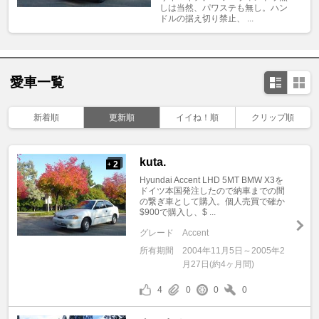
しは当然、パワステも無し。ハン
ドルの据え切り禁止、 ...
愛車一覧
新着順
更新順
イイね！順
クリップ順
kuta.
2
+
Hyundai Accent LHD 5MT BMW X3を
ドイツ本国発注したので納車までの間
の繋ぎ車として購入。個人売買で確か
$900で購入し、$ ...
グレード
Accent
所有期間
2004年11月5日～2005年2
月27日(約4ヶ月間)
4
0
0
0