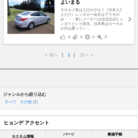
よいまる
5
+
モロカイ島は人口が少なく（日本人2
人だけ）レンタカー会社はアラモの
み・・・更にメーカーはほぼほぼヒュ
ンダイという状況。日本車はローカル
が沢山乗ってい ...
4
0
0
0
<
前へ
｜
1
｜
次へ
>
ジャンルから絞り込む
すべて
その他 (
1
)
ヒョンデ アクセント
パーツ
整備手帳
カスタム情報