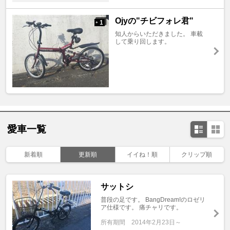
Ojyの"チビフォレ君"
1
+
知人からいただきました。 車載
して乗り回します。
愛車一覧
新着順
更新順
イイね！順
クリップ順
サットシ
普段の足です。 BangDream!のロゼリ
ア仕様です。 痛チャリです。
所有期間
2014年2月23日～