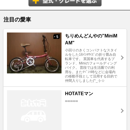
注目の愛車
ちりめんどんやの"MiniM
5
+
AM"
小回りのきくコンパクトなスタイ
ルをした16ｲﾝﾁｻｲｽﾞの折り畳み自
転車です。 英国車を代表するブ
ランド、Miniのフォールディング
バイク。 普段では生活圏での利
用を。またｲﾍﾞﾝﾄ時などに会場内
の移動手段として活用する目的で
仲間入りしました(^_-)-☆
HOTATEマン
∞∞∞∞∞