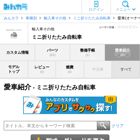
ログイン
メニュー
みんカラ
車種別
輸入車その他
ミニ折りたたみ自転車
愛車(オーナー
ユーザー評価：
-
輸入車その他
ミニ折りたたみ自転車
パーツ
整備手帳
愛車紹介
カスタム情報
(63)
(1)
(6)
モデル
レビュー
燃費
中古車
すべて
トップ
(0)
(0)
愛車紹介
- ミニ折りたたみ自転車
クリア