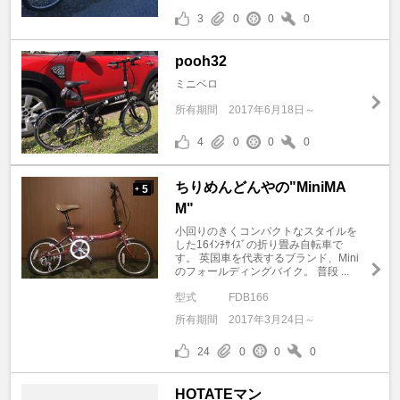
3
0
0
0
pooh32
ミニベロ
所有期間
2017年6月18日～
4
0
0
0
ちりめんどんやの"MiniMA
5
+
M"
小回りのきくコンパクトなスタイルを
した16ｲﾝﾁｻｲｽﾞの折り畳み自転車で
す。 英国車を代表するブランド、Mini
のフォールディングバイク。 普段 ...
型式
FDB166
所有期間
2017年3月24日～
24
0
0
0
HOTATEマン