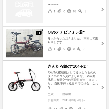
∞∞∞∞∞
1
0
63
1
Ojyの"チビフォレ君"
1
+
知人からいただきました。 車載して乗
り回します。
1
0
0
0
きんたろ飴の"104-RD"
RAV4の艦載機として導入したものの
タイヤのゴム臭により断念。 来年度、
他県に参勤交代の可能性が出てきまし
た。 自動車持ち込み不可の場合、これ
を ...
型式
艦載機
所有期間
2015年9月20日～
14
0
0
0