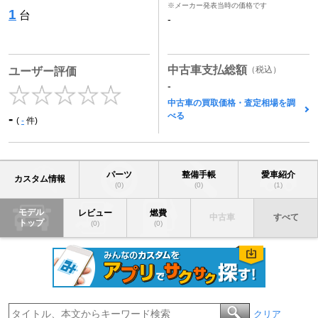
※メーカー発表当時の価格です
1
台
-
中古車支払総額
（税込）
ユーザー評価
-
中古車の買取価格・査定相場を調
べる
-
(
-
件)
パーツ
整備手帳
愛車紹介
カスタム情報
(0)
(0)
(1)
モデル
レビュー
燃費
中古車
すべて
トップ
(0)
(0)
クリア