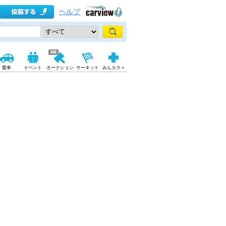
ヘルプ
愛車
イベント
オークション
サーキット
みんカラ＋