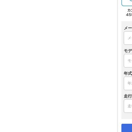
メー
モデ
年式
走行