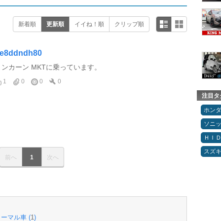
新着順
更新順
イイね！順
クリップ順
e8ddndh80
リンカーン MKTに乗っています。
1
0
0
0
注目タ
ホン
ソニ
ＨＩ
スズ
前へ
1
次へ
ーマル車 (
1
)