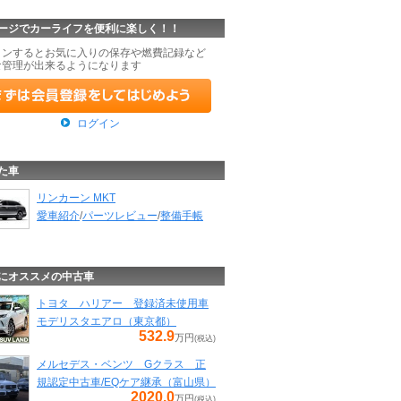
ージでカーライフを便利に楽しく！！
インするとお気に入りの保存や燃費記録など
な管理が出来るようになります
ログイン
た車
リンカーン MKT
愛車紹介
/
パーツレビュー
/
整備手帳
にオススメの中古車
トヨタ ハリアー 登録済未使用車
モデリスタエアロ（東京都）
532.9
万円
(税込)
メルセデス・ベンツ Gクラス 正
規認定中古車/EQケア継承（富山県）
2020.0
万円
(税込)