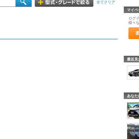
全てクリア
マイペ
ログ
様々
最近見
あなた