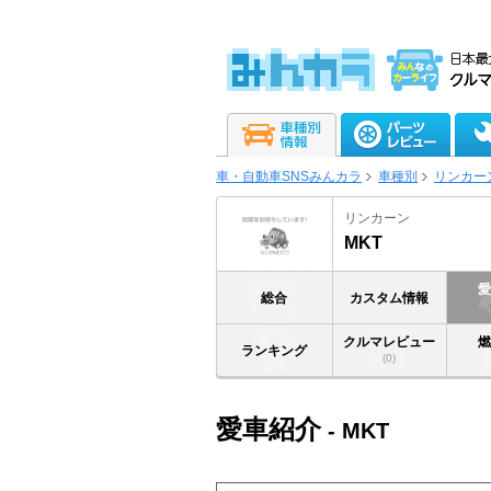
車・自動車SNSみんカラ
車種別
リンカー
リンカーン
MKT
総合
カスタム情報
クルマレビュー
ランキング
(0)
愛車紹介
- MKT