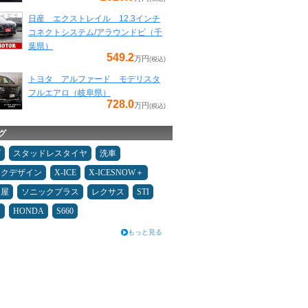
日産 エクストレイル 12.3インチ
コネクトシステム/アラウンドビ（千
葉県）
549.2
万円
(税込)
トヨタ アルファード モデリスタ
フルエアロ（岐阜県）
728.0
万円
(税込)
グ
ダ
スタッドレスタイヤ
洗車
ックデザイン
X-ICE
X-ICESNOW＋
Ｄ屋
ソニックプラス
レクサス
STI
キ
HONDA
S660
もっと見る