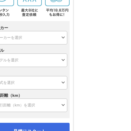
カー
ル
距離（km）