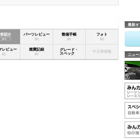
最新オ
愛車紹介
パーツレビュー
整備手帳
フォト
(1)
(0)
(0)
(0)
マレビュー
燃費記録
グレード・
中古車情報
スペック
(0)
(0)
ニュー