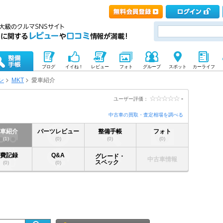
ブログ
イイね！
レビュー
フォト
グループ
スポット
カーライフ
ン
MKT
愛車紹介
-
ユーザー評価：
中古車の買取・査定相場を調べる
愛車紹介
パーツレビュー
整備手帳
フォト
(1)
(0)
(0)
(0)
燃費記録
Q&A
グレード・
中古車情報
スペック
(0)
(0)