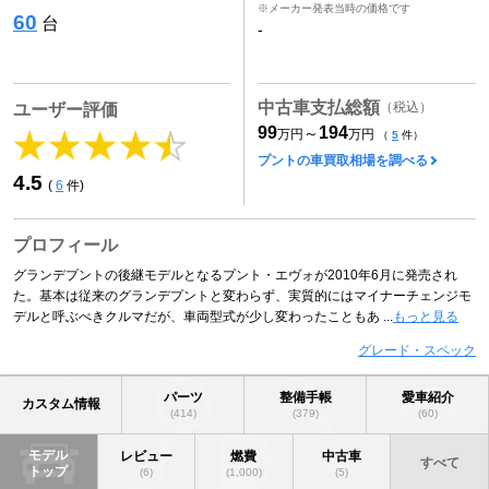
※メーカー発表当時の価格です
60
台
-
中古車支払総額
（税込）
ユーザー評価
99
194
～
万円
万円
（
5
件）
プントの車買取相場を調べる
4.5
(
6
件)
プロフィール
グランデプントの後継モデルとなるプント・エヴォが2010年6月に発売され
た。基本は従来のグランデプントと変わらず、実質的にはマイナーチェンジモ
デルと呼ぶべきクルマだが、車両型式が少し変わったこともあ ...
もっと見る
グレード・スペック
パーツ
整備手帳
愛車紹介
カスタム情報
(414)
(379)
(60)
モデル
レビュー
燃費
中古車
すべて
トップ
(6)
(1,000)
(5)