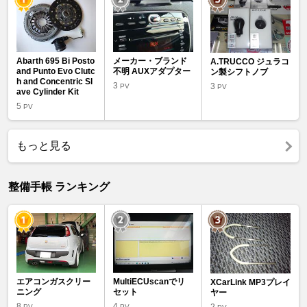
Abarth 695 Bi Posto
メーカー・ブランド
A.TRUCCO ジュラコ
and Punto Evo Clutc
不明 AUXアダプター
ン製シフトノブ
h and Concentric Sl
3
3
PV
PV
ave Cylinder Kit
5
PV
もっと見る
整備手帳 ランキング
エアコンガスクリー
MultiECUscanでリ
XCarLink MP3プレイ
ニング
セット
ヤー
8
4
PV
PV