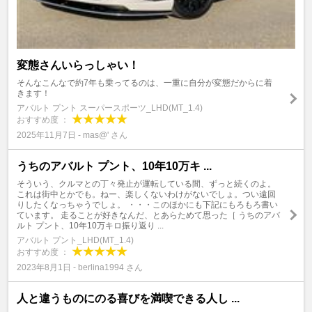
変態さんいらっしゃい！
そんなこんなで約7年も乗ってるのは、一重に自分が変態だからに着
きます！
アバルト プント スーパースポーツ_LHD(MT_1.4)
おすすめ度 ：
2025年11月7日 - mas@' さん
うちのアバルト プント、10年10万キ ...
そういう、クルマとの丁々発止が運転している間、ずっと続くのよ。
これは街中とかでも。ねー、楽しくないわけがないでしょ。つい遠回
りしたくなっちゃうでしょ。 ・・・このほかにも下記にもろもろ書い
ています。 走ることが好きなんだ、とあらためて思った［ うちのアバ
ルト プント、10年10万キロ振り返り ...
アバルト プント_LHD(MT_1.4)
おすすめ度 ：
2023年8月1日 - berlina1994 さん
人と違うものにのる喜びを満喫できる人し ...