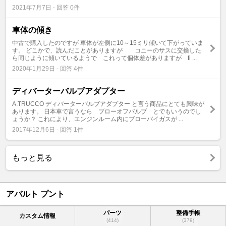
2021年7月7日 - 回答 0件
車体の傾き
中古で購入したのですが 車体が左側に10～15ミリ傾いて下がっていま
す。 どこかで、読んだことがありますが コニーのサスに交換した
ら同じように傾いているようで これって個体差がありますが fi ...
2020年1月29日 - 回答 4件
ディバーターバルブアダプター
A.TRUCCO ディバーターバルブアダプター と言う商品にとても興味が
あります。 日本車で言うなら ブローオフバルブ とでもいうのでし
ょうか？ これにより、エンジンルーム内にブローバイガスが ...
2017年12月6日 - 回答 1件
もっと見る
アバルト プント
パーツ
整備手帳
カスタム情報
(414)
(379)