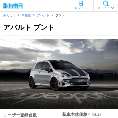
ログイン
メニュー
みんカラ
車種別
アバルト
プント
アバルト プント
新車本体価格
※
（税込）
ユーザー登録台数