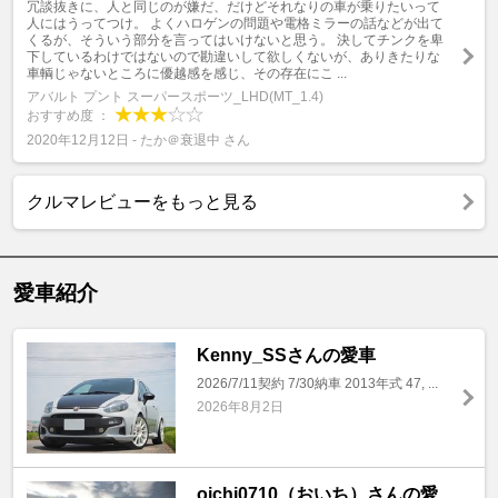
冗談抜きに、人と同じのが嫌だ、だけどそれなりの車が乗りたいって
人にはうってつけ。 よくハロゲンの問題や電格ミラーの話などが出て
くるが、そういう部分を言ってはいけないと思う。 決してチンクを卑
下しているわけではないので勘違いして欲しくないが、ありきたりな
車輌じゃないところに優越感を感じ、その存在にこ ...
アバルト プント スーパースポーツ_LHD(MT_1.4)
おすすめ度 ：
2020年12月12日 - たか＠衰退中 さん
クルマレビューをもっと見る
愛車紹介
Kenny_SSさんの愛車
2026/7/11契約 7/30納車 2013年式 47, ...
2026年8月2日
oichi0710（おいち）さんの愛