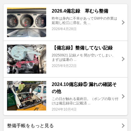
2026.4備忘録 草むら整備
昨年は身内に不幸があってGW中の作業は
延期し松江に滞在。先 ...
2026年4月28日
【備忘録】整備してない記録
20250921 記録メモ 間が空いてしまい、
まずは猛暑の ...
2025年9月22日
2024.10備忘録⑤ 漏れの確認そ
の他
この日が触れる最終日。（ポンプの取り付
けは備忘録④に記載済 ...
2024年10月4日
整備手帳をもっと見る