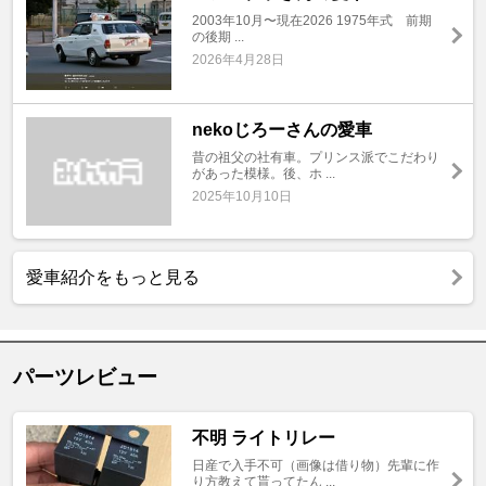
2003年10月〜現在2026 1975年式 前期
の後期 ...
2026年4月28日
nekoじろーさんの愛車
昔の祖父の社有車。プリンス派でこだわり
があった模様。後、ホ ...
2025年10月10日
愛車紹介をもっと見る
パーツレビュー
不明 ライトリレー
日産で入手不可（画像は借り物）先輩に作
り方教えて貰ってたん ...