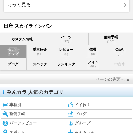
もっと見る
日産 スカイラインバン
パーツ
整備手帳
カスタム情報
(37)
(109)
モデル
愛車紹介
レビュー
燃費
Q&A
トップ
(51)
(0)
(0)
(3)
フォト
ブログ
スペック
ランキング
中古車
(89)
ページの先頭へ ▲
みんカラ 人気のカテゴリ
車種別
イイね！
整備手帳
ブログ
パーツレビュー
グループ
スポット
みんカラ＋