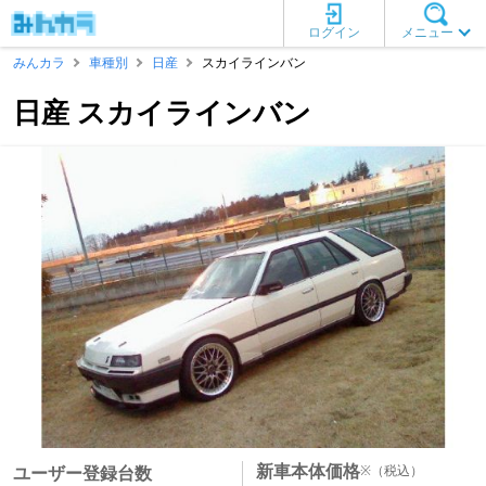
ログイン
メニュー
みんカラ
車種別
日産
スカイラインバン
日産 スカイラインバン
新車本体価格
※
（税込）
ユーザー登録台数