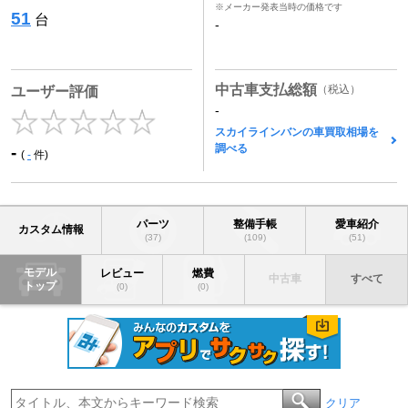
※メーカー発表当時の価格です
51
台
-
中古車支払総額
（税込）
ユーザー評価
-
スカイラインバンの車買取相場を
調べる
-
(
-
件)
パーツ
整備手帳
愛車紹介
カスタム情報
(37)
(109)
(51)
モデル
レビュー
燃費
中古車
すべて
トップ
(0)
(0)
クリア