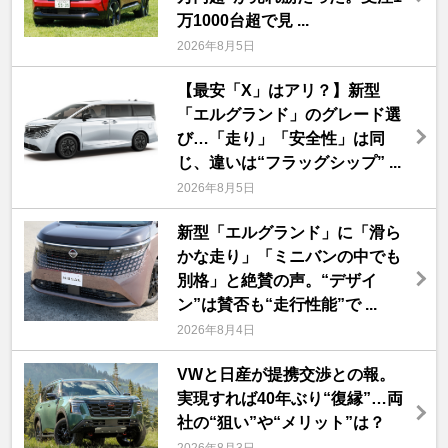
万1000台超で見 ...
2026年8月5日
【最安「X」はアリ？】新型
「エルグランド」のグレード選
び…「走り」「安全性」は同
じ、違いは“フラッグシップ” ...
2026年8月5日
新型「エルグランド」に「滑ら
かな走り」「ミニバンの中でも
別格」と絶賛の声。“デザイ
ン”は賛否も“走行性能”で ...
2026年8月4日
VWと日産が提携交渉との報。
実現すれば40年ぶり“復縁”…両
社の“狙い”や“メリット”は？
2026年8月3日