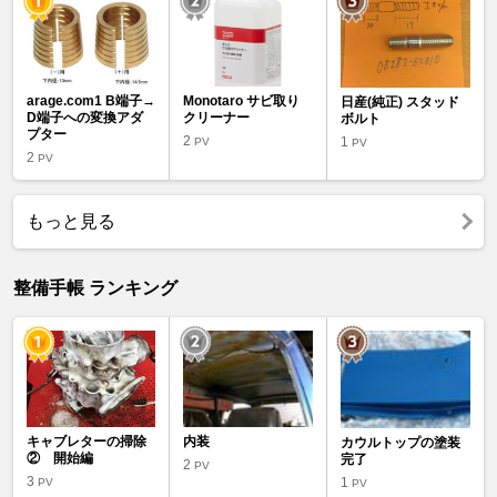
arage.com1 B端子→
Monotaro サビ取り
日産(純正) スタッド
D端子への変換アダ
クリーナー
ボルト
プター
2
1
PV
PV
2
PV
もっと見る
整備手帳 ランキング
キャブレターの掃除
内装
カウルトップの塗装
② 開始編
完了
2
PV
3
1
PV
PV