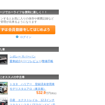
ージでカーライフを便利に楽しく！！
インするとお気に入りの保存や燃費記録など
な管理が出来るようになります
ログイン
た車
シボレー サバーバン
愛車紹介
/
パーツレビュー
/
整備手帳
にオススメの中古車
トヨタ ハリアー 登録済未使用車
モデリスタエアロ（東京都）
532.9
万円
(税込)
日産 エクストレイル 12.3インチ
コネクトシステム/アラウンドビ（千