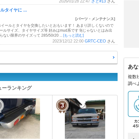
2026/01/28 22:47
さと#13
さん
ルタイヤに ...
[パーツ・メンテナンス]
 ホイールとタイヤを交換したいとおもいます！ あまり詳しくないので
ルサイズ、タイヤサイズ等 好みはmud系です 9jじゃないとはみ出
限界のサイズって 285/50r20 ...
[もっと読む]
2023/12/12 22:00
GRTC-CEO
さん
あな
複数
調べ
ビューランキング