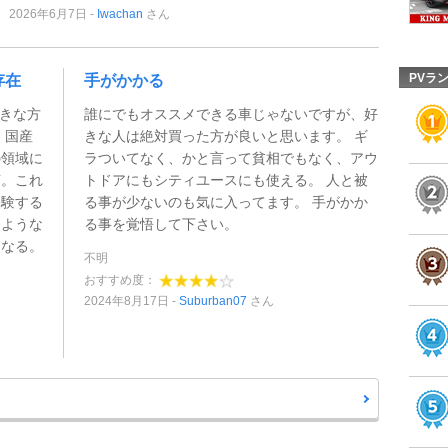
2026年6月7日
Iwachan
さん
PVラ
存在
手がかかる
好きな方
誰にでもオススメできる車じゃないですが、好
、国産
きな人は絶対買った方が良いと思います。 ギ
の領域に
ラついてなく、かと言って貧相でもなく、アウ
言。これ
トドアにもシティユースにも使える。 人と被
経験する
る事が少ないのも気に入ってます。 手がかか
るような
る事を覚悟して下さい。
くなる。
不明
おすすめ度：
2024年8月17日
Suburban07
さん