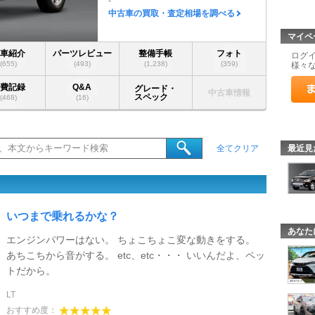
-
中古車の買取・査定相場を調べる
マイペ
愛車紹介
パーツレビュー
整備手帳
フォト
ログ
(655)
(493)
(1,238)
(359)
様々
燃費記録
Q&A
グレード・
中古車情報
スペック
(468)
(16)
最近見
全てクリア
いつまで乗れるかな？
あなた
エンジンパワーはない。 ちょこちょこ変な動きをする。
あちこちから音がする。 etc、etc・・・ いいんだよ、ペッ
トだから。
LT
おすすめ度：