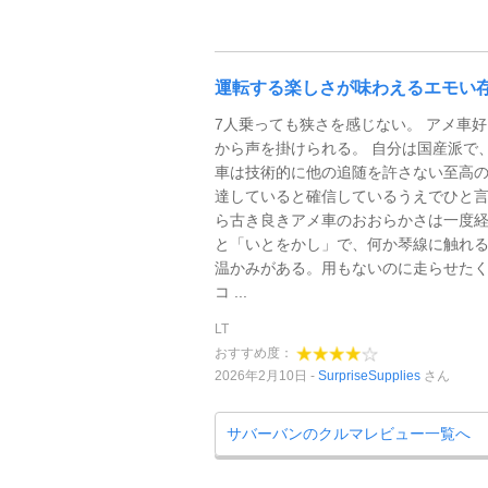
運転する楽しさが味わえるエモい
7人乗っても狭さを感じない。 アメ車
から声を掛けられる。 自分は国産派で
車は技術的に他の追随を許さない至高
達していると確信しているうえでひと
ら古き良きアメ車のおおらかさは一度
と「いとをかし」で、何か琴線に触れ
温かみがある。用もないのに走らせた
コ ...
LT
おすすめ度：
2026年2月10日
SurpriseSupplies
さん
サバーバンのクルマレビュー一覧へ