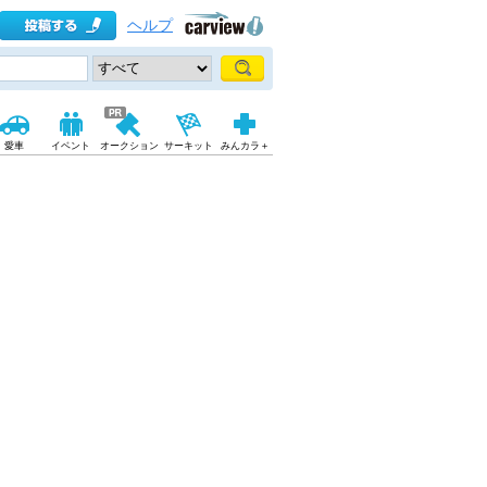
ヘルプ
愛車
イベント
オークション
サーキット
みんカラ＋