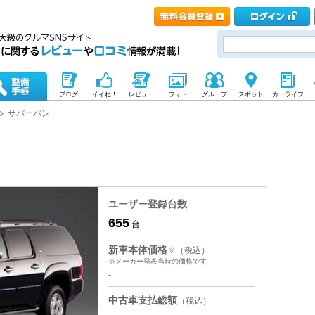
ブログ
イイね！
レビュー
フォト
グループ
スポット
カーライフ
サバーバン
ユーザー登録台数
655
台
新車本体価格
※（税込）
※メーカー発表当時の価格です
-
中古車支払総額
（税込）