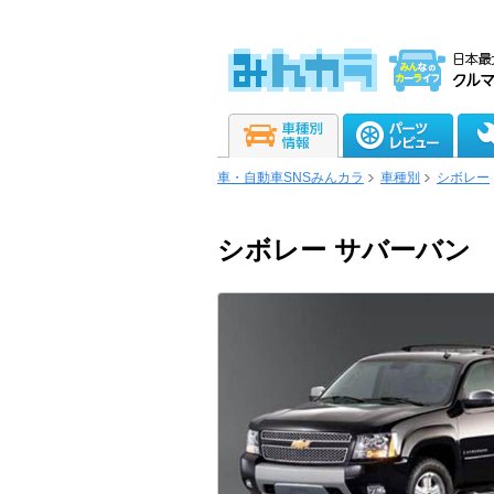
車・自動車SNSみんカラ
車種別
シボレー
シボレー サバーバン