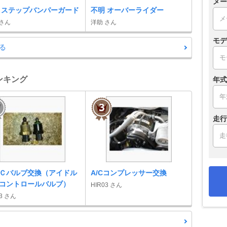
メー
 ステップバンパーガード
不明 オーバーライダー
 さん
洋助 さん
モデ
る
ンキング
年式
走行
Ｃバルブ交換（アイドル
A/Cコンプレッサー交換
コントロールバルブ）
HIR03 さん
03 さん