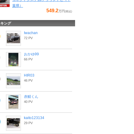
葉県）
549.2
万円
(税込)
ンキング
Iwachan
72 PV
おかゆ99
66 PV
HIR03
46 PV
赤鯖くん
40 PV
kaito123134
29 PV