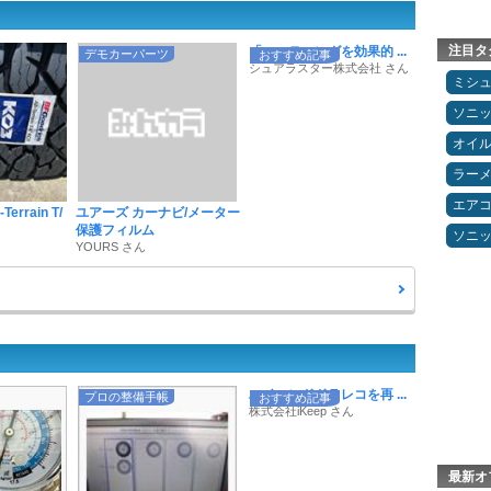
注目タ
「コーティングを効果的 ...
デモカーパーツ
おすすめ記事
シュアラスター株式会社 さん
ミシ
ソニ
オイ
ラー
エア
Terrain T/
ユアーズ カーナビ/メーター
保護フィルム
ソニ
YOURS さん
ハイエンドドラレコを再 ...
プロの整備手帳
おすすめ記事
株式会社iKeep さん
最新オ