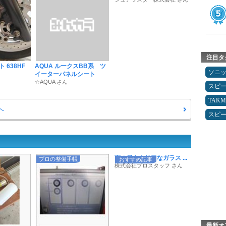
注目タ
ント 638HF
AQUA ルークスBB系 ツ
ソニ
イーターパネルシート
☆AQUA さん
スピ
TAK
へ
スピ
雨の日もクリアなガラス ...
プロの整備手帳
おすすめ記事
株式会社プロスタッフ さん
最新オ