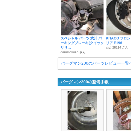
スペシャル パーツ 武川 パ
KITACO フロ
ーキングブレーキ(クイック
リア E196
リリ ...
たか28114 さん
darumakozo さん
バーグマン200のパーツレビュー一覧
バーグマン200の整備手帳