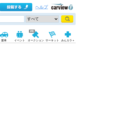
ヘルプ
愛車
イベント
オークション
サーキット
みんカラ＋