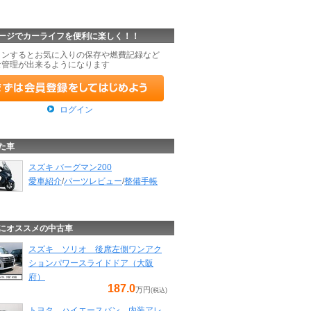
ージでカーライフを便利に楽しく！！
インするとお気に入りの保存や燃費記録など
な管理が出来るようになります
ログイン
た車
スズキ バーグマン200
愛車紹介
/
パーツレビュー
/
整備手帳
にオススメの中古車
スズキ ソリオ 後席左側ワンアク
ションパワースライドドア（大阪
府）
187.0
万円
(税込)
トヨタ ハイエースバン 内装アレ