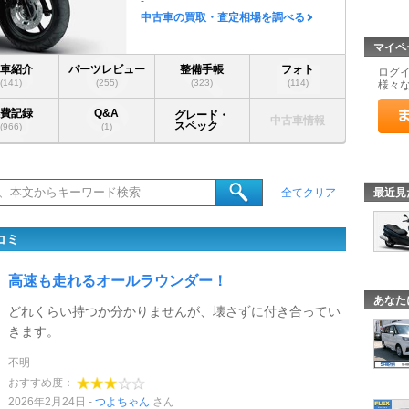
-
中古車の買取・査定相場を調べる
マイペ
愛車紹介
パーツレビュー
整備手帳
フォト
ログ
(141)
(255)
(323)
(114)
様々
燃費記録
Q&A
グレード・
中古車情報
スペック
(966)
(1)
最近見
全てクリア
コミ
高速も走れるオールラウンダー！
あなた
どれくらい持つか分かりませんが、壊さずに付き合ってい
きます。
不明
おすすめ度：
2026年2月24日
つよちゃん
さん