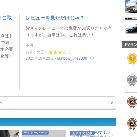
とこ取
レビューを見ただけじゃ？
皆さんのレビューでは燃費が30辺りだとか有
りますが、自車は14。これは悪い！
位点はト
）で経
PVラ
不明
回す必要
おすすめ度：
温化等）
2025年10月23日
rainbow_line2000
さん
へ
シュアラスターのオイル ...
デモカーパーツ
おすすめ記事
シュアラスター株式会社 さん