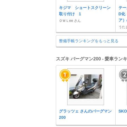
キジマ ショートスクリーン
テー
取り付け 1
D化
ア）
ＯＷＬee さん
うたま
整備手帳ランキングをもっと見る
スズキ バーグマン200 - 愛車ラン
グラッツェ さんのバーグマン
SK
200