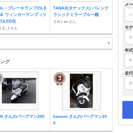
メー
ル・ブレーキランプのLE
TANAX(タナックス) バレンク
 ＆ ウィンカーランプ（リ
ラシックミラーブルー鏡
のLED化
ＯＷＬee さん
モデ
る_3 さん
年式
キング
走行
ON さんのバーグマン200
kanemi さんのバーグマン20
0