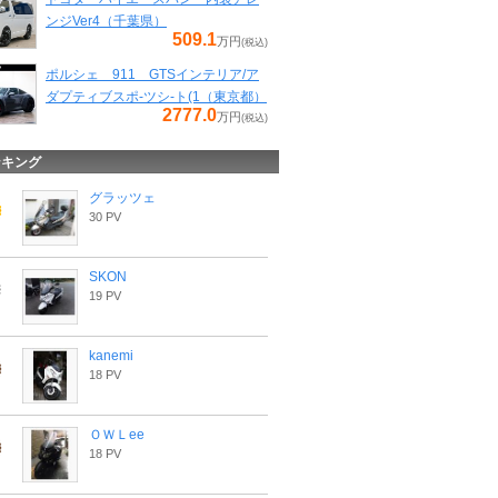
ンジVer4（千葉県）
509.1
万円
(税込)
ポルシェ 911 GTSインテリア/ア
ダプティブスポ-ツシ-ト(1（東京都）
2777.0
万円
(税込)
ンキング
グラッツェ
30 PV
SKON
19 PV
kanemi
18 PV
ＯＷＬee
18 PV