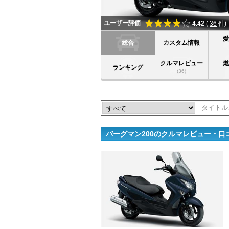
ユーザー評価
4.42
(
36
件)
総合
カスタム情報
クルマレビュー
ランキング
(36)
バーグマン200のクルマレビュー・口