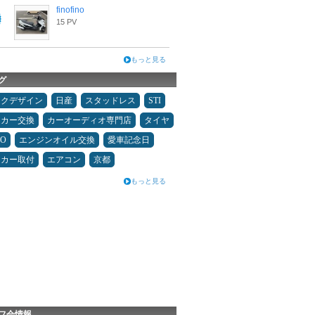
finofino
15 PV
もっと見る
グ
ックデザイン
日産
スタッドレス
STI
ーカー交換
カーオーディオ専門店
タイヤ
MO
エンジンオイル交換
愛車記念日
ーカー取付
エアコン
京都
もっと見る
フ会情報