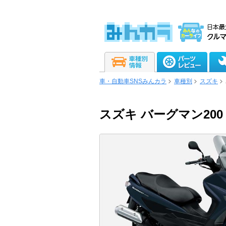
車・自動車SNSみんカラ
車種別
スズキ
スズキ バーグマン200