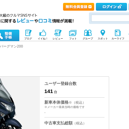
ブログ
イイね！
レビュー
フォト
グループ
スポット
カーライフ
バーグマン200
ユーザー登録台数
141
台
新車本体価格
※（税込）
※メーカー発表当時の価格です
-
中古車支払総額
（税込）