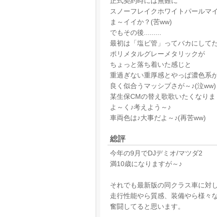
正式契約時には無難に
スノーフレイクホワイトパールマ
ま～イイか？(苦ww)
でもその後.........
最初は「塩ビ管」ってバカにして
ポリメタルグレーメタリックが
ちょっと落ち着いた感じと
重過ぎない重厚感とやっぱ濃色系
良く似合うマッシブさが～♪(泣ww)
某生保CMの替え歌歌いたくなりま
よ～く♪考えよう～♪
車両色は♪大事だよ～♪(再苦ww)
総評
今年の9月でDJデミオ/マツダ2
満10歳になりますが～♪
それでも最新版の同クラス車に対
走行性能やら質感、装備やら様々
奮闘してると思います。