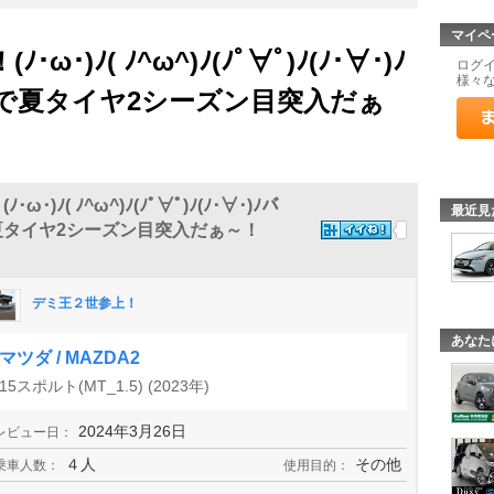
マイペ
･)ﾉ( ﾉ^ω^)ﾉ(ﾉﾟ∀ﾟ)ﾉ(ﾉ･∀･)ﾉ
ログ
様々
で夏タイヤ2シーズン目突入だぁ
)ﾉ( ﾉ^ω^)ﾉ(ﾉﾟ∀ﾟ)ﾉ(ﾉ･∀･)ﾉバ
最近見
夏タイヤ2シーズン目突入だぁ～！
デミ王２世参上！
あなた
マツダ / MAZDA2
15スポルト(MT_1.5) (2023年)
2024年3月26日
レビュー日：
４人
その他
乗車人数：
使用目的：