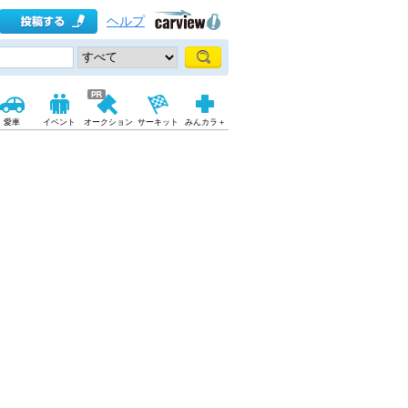
ヘルプ
愛車
イベント
オークション
サーキット
みんカラ＋