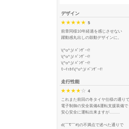
デザイン
5
前章同様10年経過を感じさせない
躍動感丸出しの鼓動デザインに。
\(^o^;)/ ﾊﾞﾝｻﾞｰｲ!
\(^o^;)/ ﾊﾞﾝｻﾞｰｲ!
\(^o^;)/ ﾊﾞﾝｻﾞｰｲ!
ﾓ~ｲｯｶｲ\(^o^;)/ ﾊﾞﾝｻﾞｰｲ!
走行性能
4
これまた前回の冬タイヤ仕様の通り
電子制御の安全装備&運転支援装備で
安心安全に運転出来ますが.........
d(￣∇￣#)の不満点で述べた通りで