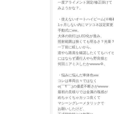
一度アライメント測定/修正掛けて
みようかな？。
・使えないオートハイビーム(※略称:
1ヶ月しない内にマツコネ設定変更
手動式にww。
大体の街灯はLED化が進み、
照射範囲は狭くても明るさ？光量
一丁前に眩しいから、
道やら路肩を確認したくてもハイ
にはならず通行人やら野良猫と
何回ニアミスしたかwwww💢。
・悩みに悩んだ車体色ww
コレは車両云々ではなく
σ(￣∇￣;)の優柔不断さがwwww
最初の見積りでは金属の塊感が
めちゃくちゃカッコ良くて
マシーングレーメタリックで
お願いしたけど、