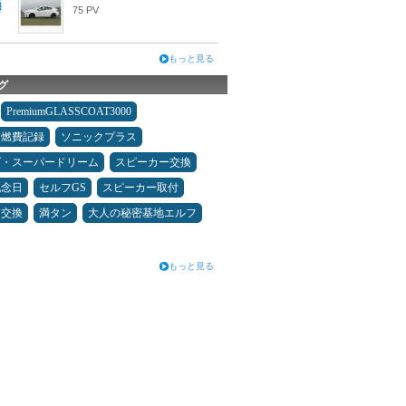
75 PV
もっと見る
グ
PremiumGLASSCOAT3000
＆燃費記録
ソニックプラス
ダ・スーパードリーム
スピーカー交換
記念日
セルフGS
スピーカー取付
ヤ交換
満タン
大人の秘密基地エルフ
もっと見る