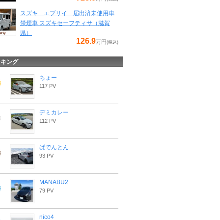
スズキ エブリイ 届出済未使用車
禁煙車 スズキセーフティサ（滋賀
県）
126.9
万円
(税込)
ンキング
ちょー
117 PV
デミカレー
112 PV
ぱでんとん
93 PV
MANABU2
79 PV
nico4