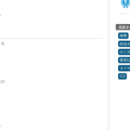
で
注目タ
燃費
らを
給油
ホン
愛車
タイ
STI
後の
？
で