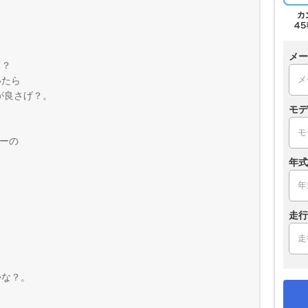
メー
る？
いたら
が良さげ？。
モデ
パーの
年式
走行
かな？。