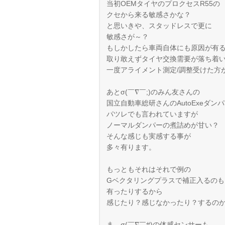
当初OEMタイヤのプロクセスR55の
クセから来る敏感さかな？
と思いきや、スタッドレスで更に
敏感さが～？
もしかしたら車両自体にも原因が有
取り敢えずタイヤ交換需要が落ち着
一度アライメント測定/調整受けた方
あとσ(￣∇￣;)のみん友さんの
国立自動車総研さんのAutoExeダン
パツレでも言われていますが
ノーマルダンパーの煮詰めが甘い？
そんな感じも実感する事が
多々有ります。
もっともそれはそれで例の
Gベクタリングプラスで補正入るのも
有ったりするから
感じたり？感じなかったり？するの
ま、σ(￣∇￣#)の体感センサーも