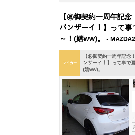
【㊗️御契約一周年記念！(ﾉ･ω
バンザーイ！】って事
～！(嬉ww)。
- MAZDA2
【㊗️御契約一周年記念！(ﾉ･ω･
ンザーイ！】って事で
マイカー
(嬉ww)。