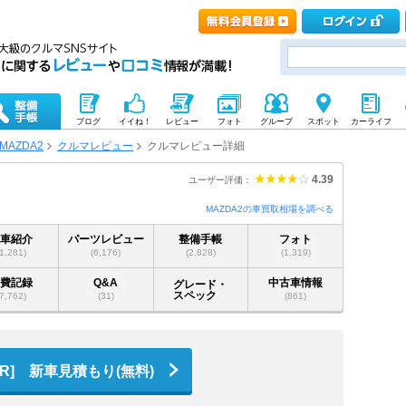
ブログ
イイね！
レビュー
フォト
グループ
スポット
カーライフ
MAZDA2
クルマレビュー
クルマレビュー詳細
4.39
ユーザー評価：
MAZDA2の車買取相場を調べる
愛車紹介
パーツレビュー
整備手帳
フォト
(1,281)
(6,176)
(2,828)
(1,319)
燃費記録
Q&A
中古車情報
グレード・
スペック
(7,762)
(31)
(861)
PR] 新車見積もり(無料)