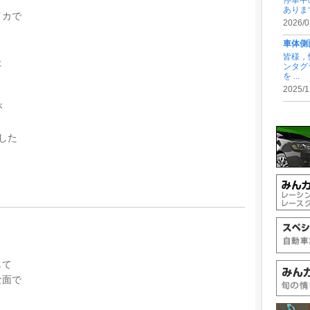
停車中
あります
イカで
2026/0
車体側
皆様，
た
ンタグ
を ...
2025/1
が
した
して
な面で