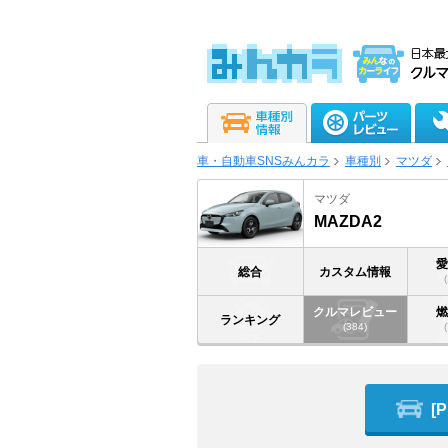
車・自動車SNSみんカラ
車種別
マツダ
マツダ
MAZDA2
総合
カスタム情報
クルマレビュー
ランキング
(384)
[