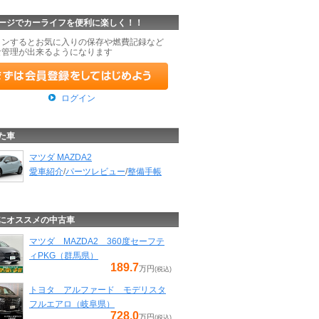
ージでカーライフを便利に楽しく！！
インするとお気に入りの保存や燃費記録など
な管理が出来るようになります
ログイン
た車
マツダ MAZDA2
愛車紹介
/
パーツレビュー
/
整備手帳
にオススメの中古車
マツダ MAZDA2 360度セーフテ
ィPKG（群馬県）
189.7
万円
(税込)
トヨタ アルファード モデリスタ
フルエアロ（岐阜県）
728.0
万円
(税込)