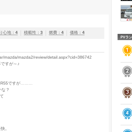
り心地
：
4
積載性
：
3
燃費
：
4
価格
：
4
PVラ
car/mazda/mazda2/review/detail.aspx?cid=386742
ですが～♪
R55ですが………
かな？
べて
軽快。