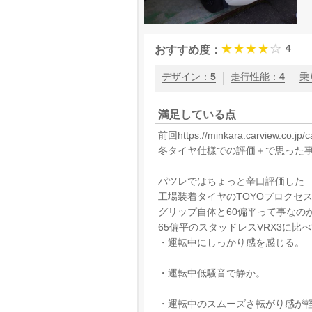
4
おすすめ度：
デザイン
：
5
走行性能
：
4
乗
満足している点
前回https://minkara.carview.co.jp/
冬タイヤ仕様での評価＋で思った事
パツレではちょっと辛口評価した
工場装着タイヤのTOYOプロクセス
グリップ自体と60偏平って事なの
65偏平のスタッドレスVRX3に比
・運転中にしっかり感を感じる。
・運転中低騒音で静か。
・運転中のスムーズさ転がり感が