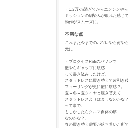
・1.2万km過ぎてからエンジンやら
ミッションの馴染みが取れた感じ
動作がスムーズに。
不満な点
これまた今までのパツレやら何や
元に..........
・プロクセスR55のパツレで
轍やらギャップに敏感
って書き込みしたけど、
スタッドレスに履き替えて皮剥き
フィーリングが更に轍に敏感？。
夏→冬→夏タイヤと履き替えて
スタッドレスよりはましなのかな
って事で、
もしかしたらクルマ自体の癖
なのかな？。
春の履き替え需要が落ち着いた所