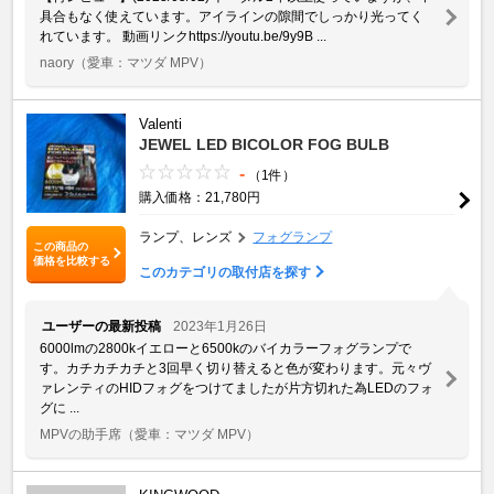
具合もなく使えています。アイラインの隙間でしっかり光ってく
れています。 動画リンクhttps://youtu.be/9y9B ...
naory
（愛車：マツダ MPV）
Valenti
JEWEL LED BICOLOR FOG BULB
-
（1件）
購入価格：21,780円
ランプ、レンズ
フォグランプ
この商品の
価格を比較する
このカテゴリの取付店を探す
ユーザーの最新投稿
2023年1月26日
6000lmの2800kイエローと6500kのバイカラーフォグランプで
す。カチカチカチと3回早く切り替えると色が変わります。元々ヴ
ァレンティのHIDフォグをつけてましたが片方切れた為LEDのフォ
グに ...
MPVの助手席
（愛車：マツダ MPV）