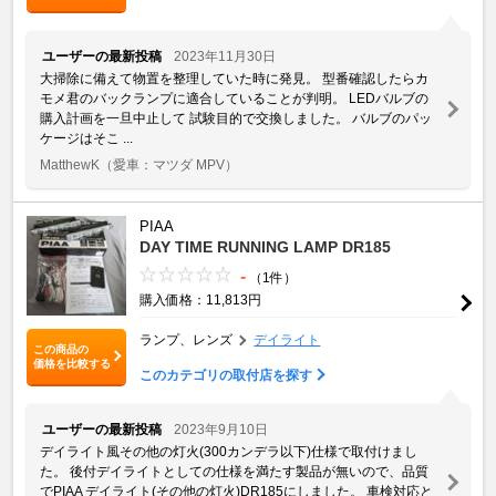
ユーザーの最新投稿
2023年11月30日
大掃除に備えて物置を整理していた時に発見。 型番確認したらカ
モメ君のバックランプに適合していることが判明。 LEDバルブの
購入計画を一旦中止して 試験目的で交換しました。 バルブのパッ
ケージはそこ ...
MatthewK
（愛車：マツダ MPV）
PIAA
DAY TIME RUNNING LAMP DR185
-
（1件）
購入価格：11,813円
ランプ、レンズ
デイライト
この商品の
価格を比較する
このカテゴリの取付店を探す
ユーザーの最新投稿
2023年9月10日
デイライト風その他の灯火(300カンデラ以下)仕様で取付けまし
た。 後付デイライトとしての仕様を満たす製品が無いので、品質
でPIAA デイライト(その他の灯火)DR185にしました。 車検対応と