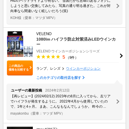
HIDのヘッドライトより明るい。 雪国だから意味のあるフォグに
しようと思い交換してみたら、写真の通り明る過ぎた。これが対
向車なら間違いなく眩しいだろう(笑)
KOH様
（愛車：マツダ MPV）
VELENO
1080lm ハイフラ防止対策済みLEDウインカ
ー
VELENO ウインカーポジションシリーズ
5
（9件）
この商品の
ランプ、レンズ
ウインカーポジション
価格を比較する
このカテゴリの取付店を探す
ユーザーの最新投稿
2024年2月12日
【再レビュー】(2024/02/12) 2023年の8月に入ってから、左リア
でハイフラが発生するように。 2022年4月から使用していたの
で、1年と4ヶ月。 まあ、こんなもなんでしょうか。 昨今の ...
mayakonbu
（愛車：マツダ MPV）