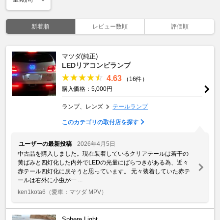
新着順
レビュー数順
評価順
マツダ(純正)
LEDリアコンビランプ
4.63
（16件）
購入価格：5,000円
ランプ、レンズ
テールランプ
このカテゴリの取付店を探す
ユーザーの最新投稿
2026年4月5日
中古品を購入しました。現在装着しているクリアテールは若干の
黄ばみと四灯化した内外でLEDの光量にばらつきがある為、近々
赤テール四灯化に戻そうと思っています。 元々装着していた赤テ
ールは右外に小虫が一 ...
ken1kota6
（愛車：マツダ MPV）
Sphere Light