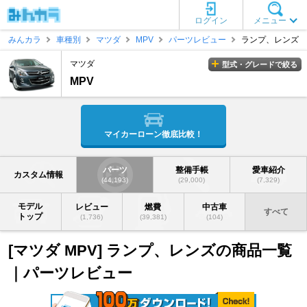
ログイン
メニュー
みんカラ
車種別
マツダ
MPV
パーツレビュー
ランプ、レンズ
マツダ
型式・グレードで絞る
MPV
マイカーローン徹底比較！
パーツ
整備手帳
愛車紹介
カスタム情報
(44,193)
(29,000)
(7,329)
モデル
レビュー
燃費
中古車
すべて
トップ
(1,736)
(39,381)
(104)
[マツダ MPV] ランプ、レンズの商品一覧
｜パーツレビュー