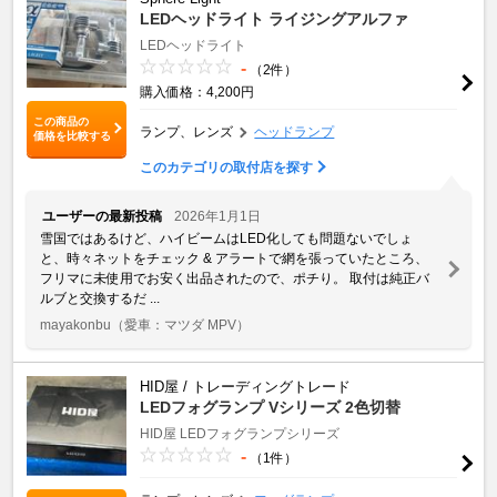
LEDヘッドライト ライジングアルファ
LEDヘッドライト
-
（2件）
購入価格：4,200円
この商品の
ランプ、レンズ
ヘッドランプ
価格を比較する
このカテゴリの取付店を探す
ユーザーの最新投稿
2026年1月1日
雪国ではあるけど、ハイビームはLED化しても問題ないでしょ
と、時々ネットをチェック & アラートで網を張っていたところ、
フリマに未使用でお安く出品されたので、ポチり。 取付は純正バ
ルブと交換するだ ...
mayakonbu
（愛車：マツダ MPV）
HID屋 / トレーディングトレード
LEDフォグランプ Vシリーズ 2色切替
HID屋 LEDフォグランプシリーズ
-
（1件）