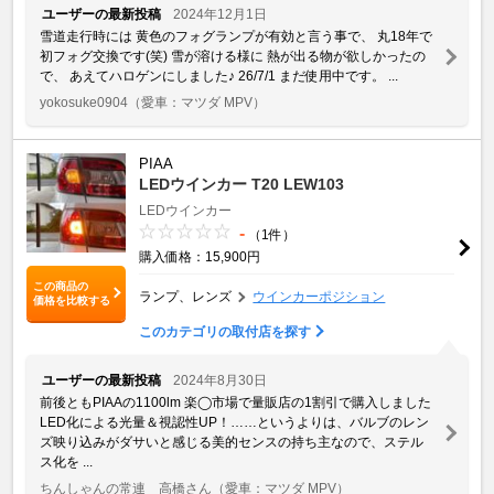
ユーザーの最新投稿
2024年12月1日
雪道走行時には 黄色のフォグランプが有効と言う事で、 丸18年で
初フォグ交換です(笑) 雪が溶ける様に 熱が出る物が欲しかったの
で、 あえてハロゲンにしました♪ 26/7/1 まだ使用中です。 ...
yokosuke0904
（愛車：マツダ MPV）
PIAA
LEDウインカー T20 LEW103
LEDウインカー
-
（1件）
購入価格：15,900円
この商品の
ランプ、レンズ
ウインカーポジション
価格を比較する
このカテゴリの取付店を探す
ユーザーの最新投稿
2024年8月30日
前後ともPIAAの1100lm 楽◯市場で量販店の1割引で購入しました
LED化による光量＆視認性UP！……というよりは、バルブのレン
ズ映り込みがダサいと感じる美的センスの持ち主なので、ステル
ス化を ...
ちんしゃんの常連 高橋さん
（愛車：マツダ MPV）