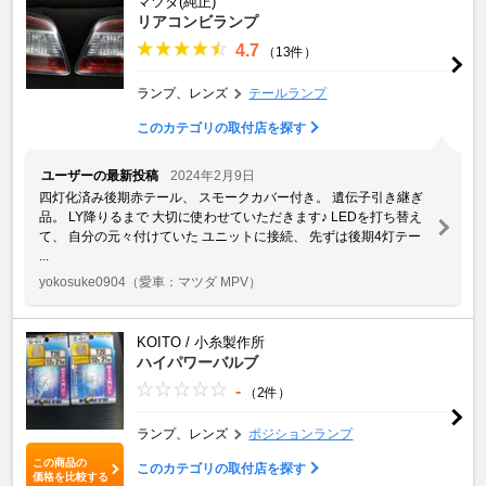
マツダ(純正)
リアコンビランプ
4.7
（13件）
ランプ、レンズ
テールランプ
このカテゴリの取付店を探す
ユーザーの最新投稿
2024年2月9日
四灯化済み後期赤テール、 スモークカバー付き。 遺伝子引き継ぎ
品。 LY降りるまで 大切に使わせていただきます♪ LEDを打ち替え
て、 自分の元々付けていた ユニットに接続、 先ずは後期4灯テー
...
yokosuke0904
（愛車：マツダ MPV）
KOITO / 小糸製作所
ハイパワーバルブ
-
（2件）
ランプ、レンズ
ポジションランプ
この商品の
このカテゴリの取付店を探す
価格を比較する