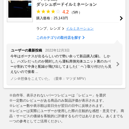
ダッシュボードイルミネーション
4.2
（5件）
購入価格：25,143円
ランプ、レンズ
イルミネーション
このカテゴリの取付店を探す
ユーザーの最新投稿
2022年12月3日
今年はボーナスが出るらしいので勢い余って新品購入(爆)。 しか
し、ハズレだったのか開封したら運転席側光体ユニット裏のカバ
ーが割れて中身と配線が飛び出してました(｀ヘ´) 取り付けたら見
えないので接着 ...
ノシ＠想像をこえていた。
（愛車：マツダ MPV）
※自作等、表示されないパーツレビューは「レビュー」を選択
※一定数のレビューがある商品のみ製品評価が表示されます。
※レビュー数や表示順は前日分が翌日の日中に反映されます。
※レビューは実際にユーザーが使用した際の主観的な感想・意見です。 商
品・サービスの価値を客観的に評価するものではありません。あくまでも
一つの参考としてご活用ください。