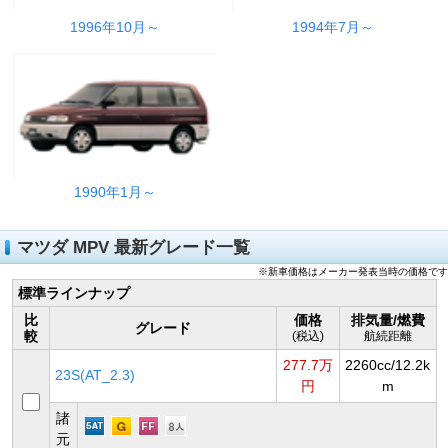
1996年10月～
1994年7月～
1990年1月～
マツダ MPV 最新グレード一覧
※新車価格はメーカー発表当時の価格です
標準ラインナップ
比
価格
排気量/燃費
グレード
較
(税込)
航続距離
277.7万
2260cc/12.2k
23S(AT_2.3)
円
m
諸
元