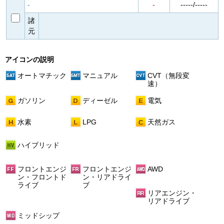
-
-
-----/-----
諸
元
アイコンの説明
オートマチック
マニュアル
CVT（無段変
速）
ガソリン
ディーゼル
電気
水素
LPG
天然ガス
ハイブリッド
フロントエンジ
フロントエンジ
AWD
ン・フロントド
ン・リアドライ
ライブ
ブ
リアエンジン・
リアドライブ
ミッドシップ