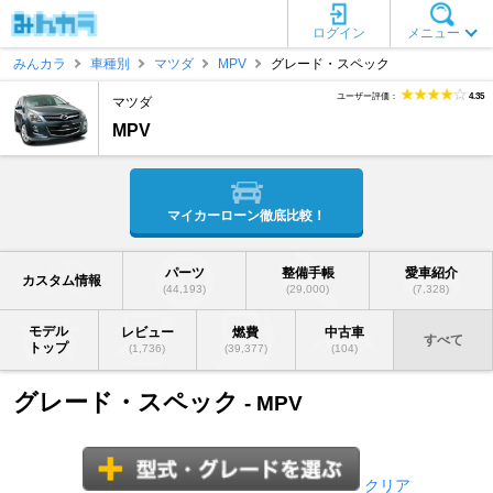
ログイン
メニュー
みんカラ
車種別
マツダ
MPV
グレード・スペック
ユーザー評価：
4.35
マツダ
MPV
マイカーローン徹底比較！
パーツ
整備手帳
愛車紹介
カスタム情報
(44,193)
(29,000)
(7,328)
モデル
レビュー
燃費
中古車
すべて
トップ
(1,736)
(39,377)
(104)
グレード・スペック
- MPV
クリア