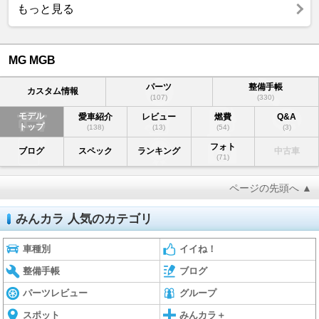
もっと見る
MG MGB
パーツ
整備手帳
カスタム情報
(107)
(330)
モデル
愛車紹介
レビュー
燃費
Q&A
トップ
(138)
(13)
(54)
(3)
フォト
ブログ
スペック
ランキング
中古車
(71)
ページの先頭へ ▲
みんカラ 人気のカテゴリ
車種別
イイね！
整備手帳
ブログ
パーツレビュー
グループ
スポット
みんカラ＋