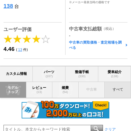
※メーカー発表当時の価格です
138
台
-
中古車支払総額
（税込）
ユーザー評価
-
中古車の買取価格・査定相場を調
べる
4.46
(
13
件)
パーツ
整備手帳
愛車紹介
カスタム情報
(107)
(330)
(138)
モデル
レビュー
燃費
中古車
すべて
トップ
(13)
(54)
クリア