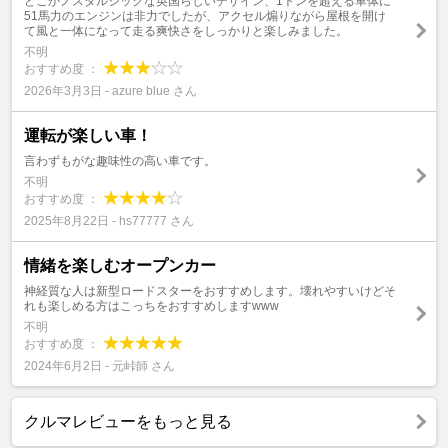
どこかノスタルジックな英国らしいデザイン、1トンを超える車体に
51馬力のエンジンは非力でしたが、アクセル煽りながら屋根を開け
て風と一体になって走る爽快さをしっかりと楽しみました。
不明
おすすめ度 ：
2026年3月3日 - azure blue さん
運転が楽しい車！
言わずもがな趣味性の高い車です。
不明
おすすめ度 ：
2025年8月22日 - hs77777 さん
情緒を楽しむオープンカー
神経質な人は新型ロードスターをおすすめします。壊れやすいけどそ
れも楽しめる方はこっちをおすすめしますwww
不明
おすすめ度 ：
2024年6月2日 - 元峠師 さん
クルマレビューをもっと見る