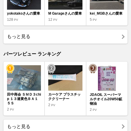
yokotakoさんの愛車
M Garageさんの愛車
kei_MGBさんの愛車
128
12
5
PV
PV
PV
もっと見る
パーツレビュー ランキング
田中商会 ＳＭＤ３chi
カーケア プラスチッ
JDAOIL スーパーマ
p １３連黄色ＢＡ１
ククリーナー
ルチオイル20W50鉱
５Ｓ
物油
2
PV
2
2
PV
PV
もっと見る