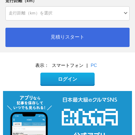
走行距離（km）
見積りスタート
表示：
スマートフォン
|
PC
ログイン