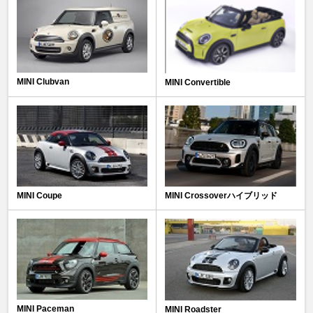
MINI Clubvan
MINI Convertible
MINI Coupe
MINI Crossoverハイブリッド
MINI Paceman
MINI Roadster