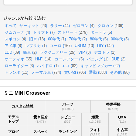
ジャンルから絞り込む
すべて
サーキット (
23
)
ラリー (
44
)
ゼロヨン (
4
)
クロカン (
136
)
ジムカーナ (
4
)
ドリフト (
7
)
ストリート (
279
)
ダートラ (
6
)
スポコン (
4
)
旧車 (
13
)
60年代 (
1
)
70年代 (
2
)
80年代 (
6
)
90年代 (
3
)
アメ車 (
8
)
レプリカ (
1
)
ユーロ (
167
)
USDM (
10
)
DIY (
142
)
LED (
39
)
痛車 (
2
)
ラグジュアリー (
25
)
VIP (
3
)
デコトラ (
1
)
オーディオ (
65
)
Hi-Fi (
14
)
カーシアター (
5
)
バニング (
1
)
DUB (
2
)
ローライダー (
3
)
ハイドロ (
1
)
エコ (
82
)
キャンピングカー (
22
)
トランポ (
11
)
ノーマル車 (
774
)
買い物 (
706
)
通勤 (
583
)
その他 (
90
)
ミニ MINI Crossover
パーツ
整備手帳
カスタム情報
(11,969)
(6,636)
モデル
愛車紹介
レビュー
燃費
Q&A
トップ
(3,478)
(502)
(13,035)
(113)
フォト
中古車
ブログ
スペック
ランキング
(3,191)
(1,092)