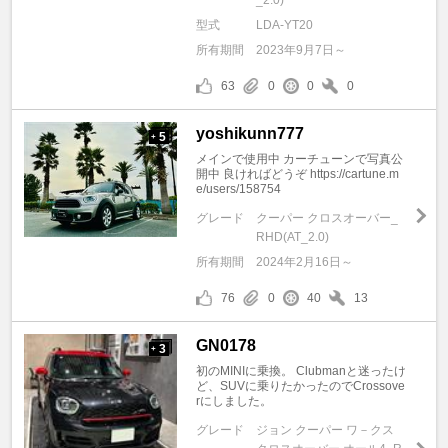
_2.0)
型式
LDA-YT20
所有期間
2023年9月7日～
63
0
0
0
yoshikunn777
5
+
メインで使用中 カーチューンで写真公
開中 良ければどうぞ https://cartune.m
e/users/158754
グレード
クーパー クロスオーバー_
RHD(AT_2.0)
所有期間
2024年2月16日～
76
0
40
13
GN0178
3
+
初のMINIに乗換。 Clubmanと迷ったけ
ど、SUVに乗りたかったのでCrossove
rにしました。
グレード
ジョン クーパー ワ－クス