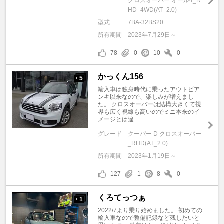
クロスオーバー オール4_R
HD_4WD(AT_2.0)
型式
7BA-32BS20
所有期間
2023年7月29日～
78
0
10
0
かっくん156
5
+
輸入車は独身時代に乗ったアウトビア
ンキ以来なので、楽しみが増えまし
た。 クロスオーバーは結構大きくて視
界も広く視線も高いのでミニ本来のイ
メージとは違 ...
グレード
クーパー D クロスオーバー
_RHD(AT_2.0)
所有期間
2023年1月19日～
127
1
8
0
くろてっつぁ
1
+
2022/7より乗り始めました。 初めての
輸入車なので整備記録など残したいと