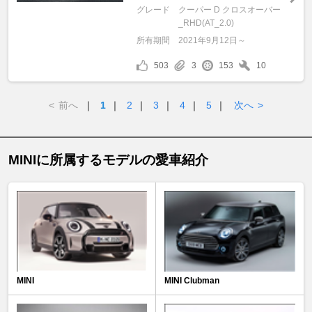
グレード
クーパー D クロスオーバー
_RHD(AT_2.0)
所有期間
2021年9月12日～
503
3
153
10
<
前へ
｜
1
｜
2
｜
3
｜
4
｜
5
｜
次へ
>
MINIに所属するモデルの愛車紹介
MINI
MINI Clubman