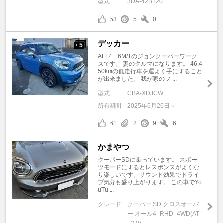
型式
3DA-42BT20
53
5
0
デッカー
5
+
ALL4 6M/Tのジョンクーパーワーク
スです。 妻のクルマになります。 46,4
50kmの低走行車を運よく手にすること
が出来ました。 我が家のフ ...
型式
CBA-XDJCW
所有期間
2025年6月26日～
61
2
9
6
かまやつ
クーパーSDに乗っています。 スポー
ツモードにするとレスポンスがよくな
り楽しいです。サウンド効果でドライ
ブ気分も盛り上がります。 この車でYo
uTu ...
グレード
クーパー SD クロスオーバ
ー オール4_RHD_4WD(AT