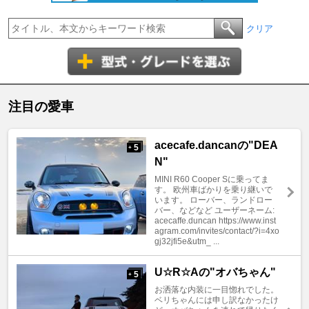
クリア
注目の愛車
acecafe.dancanの"DEA
5
+
N"
MINI R60 Cooper Sに乗ってま
す。 欧州車ばかりを乗り継いで
います。 ローバー、ランドロー
バー、などなど ユーザーネーム:
acecaffe.duncan https://www.inst
agram.com/invites/contact/?i=4xo
gj32jfi5e&utm_ ...
U☆R☆Aの"オバちゃん"
5
+
お洒落な内装に一目惚れでした。
ベリちゃんには申し訳なかったけ