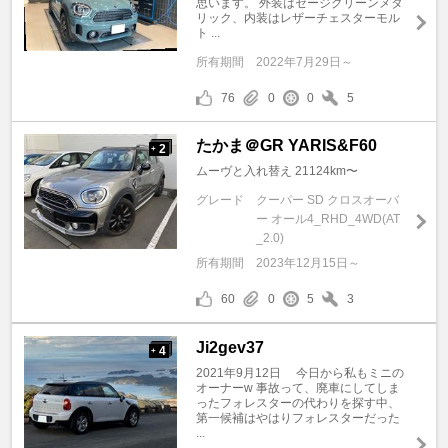
思います。 外装はセージグリーンメタ
リック、内装はレザーチェスターモル
ト ...
所有期間
2022年7月29日～
76
0
0
5
たかま＠GR YARIS&F60
2
+
ムーヴと入れ替え 21124km〜
グレード
クーパー SD クロスオーバ
ー オール4_RHD_4WD(AT
_2.0)
所有期間
2023年12月15日～
60
0
5
3
Ji2gev37
4
+
2021年9月12日 今日から私もミニの
オーナーw 事故って、廃車にしてしま
ったフォレスターの代わりを探す中、
第一候補はやはりフォレスターだった
...