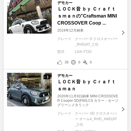
デモカー
ＬＯＣＫ音 ｂｙ Ｃｒａｆｔ
ｓｍａｎの"Craftsman MINI
CROSSOVER Coop ...
2019年12月納車
グレード
クーパー D クロスオーバー
_RHD(AT_2.0)
型式
LDA-YT20
36
6
0
デモカー
3
+
ＬＯＣＫ音 ｂｙ Ｃｒａｆｔ
ｓｍａｎ
2020年11月9日納車 MINI CROSSOVE
R Cooper-SD(F60LCI) カラー：セージ
グリーンメタリック
グレード
クーパー SD クロスオーバ
ー オール4_RHD_4WD(AT
_2.0)