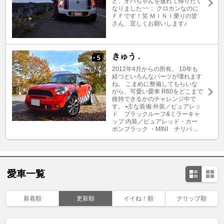
ど、オバちゃんを連れて帰りたく
なりました~~； クロカンなのに
ＦＦです！笑 ＭＩＮＩ乗りの皆
さん、宜しくお願いします♪
きゅう .
5
+
2012年4月からの所有。 10年も
経つといろんなパーツが壊れます
ね。 こまめに整備してもらいな
がら、可愛い愛車 R60をどこまで
維持できるかのチャレンジ中で
す。 ▪︎主な装備 外装／ピュアレッ
ド ブラックルーフ&ミラーキャ
ップ 内装／ピュアレッド・カー
ボンブラック ・MINI チリパ ...
愛車一覧
新着順
更新順
イイね！順
クリップ順