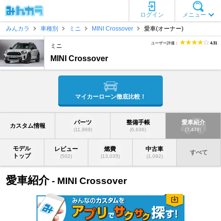
ログイン
メニュー
みんカラ
車種別
ミニ
MINI Crossover
愛車(オーナー)
ユーザー評価：
4.31
ミニ
MINI Crossover
マイカーローン徹底比較！
パーツ
整備手帳
愛車紹介
カスタム情報
(11,969)
(6,636)
(3,478)
モデル
レビュー
燃費
中古車
すべて
トップ
(502)
(13,035)
(1,092)
愛車紹介
- MINI Crossover