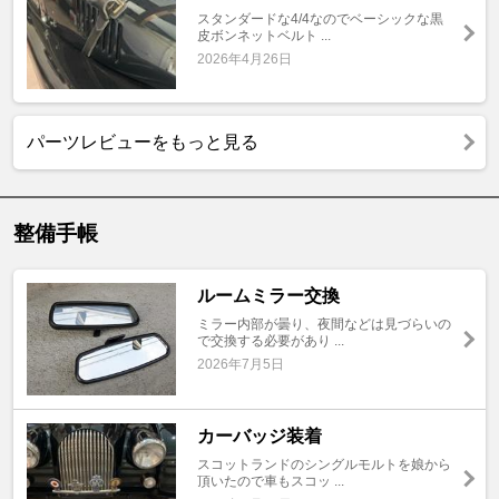
スタンダードな4/4なのでベーシックな黒
皮ボンネットベルト ...
2026年4月26日
パーツレビューをもっと見る
整備手帳
ルームミラー交換
ミラー内部が曇り、夜間などは見づらいの
で交換する必要があり ...
2026年7月5日
カーバッジ装着
スコットランドのシングルモルトを娘から
頂いたので車もスコッ ...