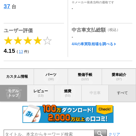
※メーカー発表当時の価格です
37
台
-
中古車支払総額
（税込）
ユーザー評価
-
4/4の車買取相場を調べる
4.15
(
13
件)
パーツ
整備手帳
愛車紹介
カスタム情報
(38)
(122)
(37)
モデル
レビュー
燃費
中古車
すべて
トップ
(13)
(53)
クリア