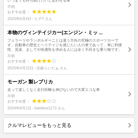
いつまでも待ち続けたいと思わせる車
不明
おすすめ度 ：
2025年6月4日 - ヒデ7 さん
本物のヴィンテイジカー(エンジン・ミッ ...
フェラーリやランボルギーニとは違う方向の究極のスポーツカーで
す。自動車の歴史とヘリテイジを感じたい人の車であって、車に利便
性、見栄、ましてや快適性を求める人には全く不向きな乗り物です。
不明
おすすめ度 ：
2025年4月22日 - 比叡らいだぁ さん
モーガン 製レプリカ
走って楽しくなく走行距離も伸びないので大変エコな車
不明
おすすめ度 ：
2024年8月1日 - bamboo1173 さん
クルマレビューをもっと見る