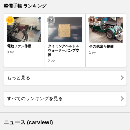
整備手帳 ランキング
電動ファン作動
タイミングベルト＆
その他諸々整備
ウォーターポンプ交
3
1
PV
PV
換
2
PV
もっと見る
すべてのランキングを見る
ニュース (carview!)