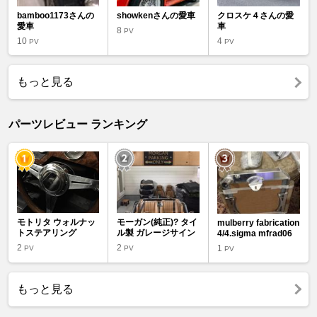
bamboo1173さんの
showkenさんの愛車
クロスケ４さんの愛
愛車
車
8
PV
10
4
PV
PV
もっと見る
パーツレビュー ランキング
モトリタ ウォルナッ
モーガン(純正)? タイ
mulberry fabrication
トステアリング
ル製 ガレージサイン
4/4.sigma mfrad06
2
2
1
PV
PV
PV
もっと見る