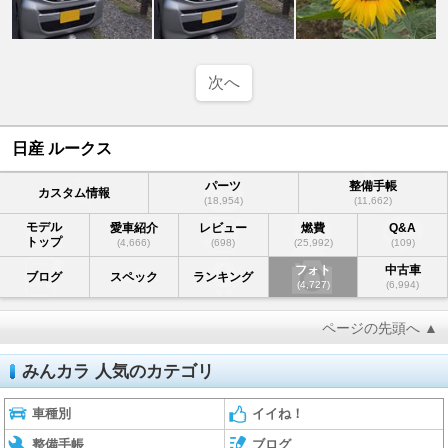
次へ
日産 ルークス
パーツ
整備手帳
カスタム情報
(18,954)
(11,662)
モデル
愛車紹介
レビュー
燃費
Q&A
トップ
(4,666)
(698)
(25,992)
(109)
フォト
中古車
ブログ
スペック
ランキング
(4,727)
(6,994)
ページの先頭へ ▲
みんカラ 人気のカテゴリ
車種別
イイね！
整備手帳
ブログ