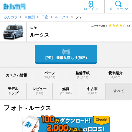
ログイン
メニュー
みんカラ
車種別
日産
ルークス
フォト
ユーザー評価：
4.4
日産
ルークス
[PR] 新車見積もり(無料)
パーツ
整備手帳
愛車紹介
カスタム情報
(18,954)
(11,662)
(4,666)
モデル
レビュー
燃費
中古車
すべて
トップ
(698)
(25,992)
(6,994)
フォト
- ルークス