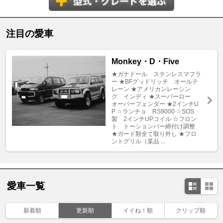
注目の愛車
Monkey・D・Five
★ガナドール ステンレスマフラ
ー ★BFグッドリッチ オールテ
レーン ★アメリカンレーシン
グ インディ ★スーパーロー
オーバーフェンダー ★2インチU
P ☆ランチョ RS9000 ☆SOS
製 2インチUPコイル ☆フロン
ト トーションバー締付け調整
★ガード類全て取り外し ★フロ
ントグリル（某品 ...
愛車一覧
新着順
更新順
イイね！順
クリップ順