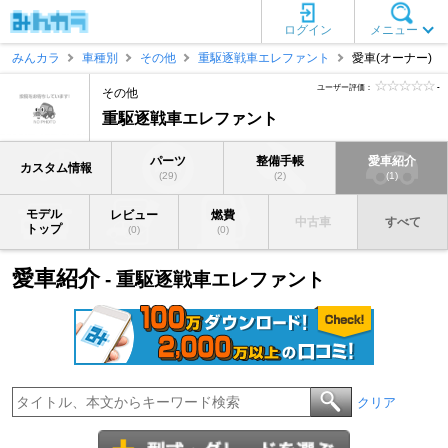
ログイン
メニュー
みんカラ
車種別
その他
重駆逐戦車エレファント
愛車(オーナー)
ユーザー評価：
-
その他
重駆逐戦車エレファント
パーツ
整備手帳
愛車紹介
カスタム情報
(29)
(2)
(1)
モデル
レビュー
燃費
中古車
すべて
トップ
(0)
(0)
愛車紹介
- 重駆逐戦車エレファント
クリア