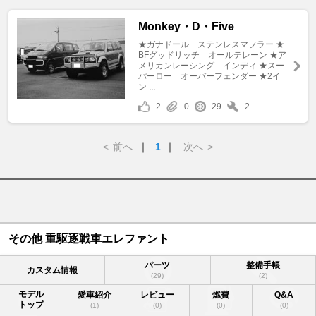
Monkey・D・Five
★ガナドール ステンレスマフラー ★
BFグッドリッチ オールテレーン ★ア
メリカンレーシング インディ ★スー
パーロー オーバーフェンダー ★2イ
ン ...
2
0
29
2
<
前へ
｜
1
｜
次へ
>
その他 重駆逐戦車エレファント
パーツ
整備手帳
カスタム情報
(29)
(2)
モデル
愛車紹介
レビュー
燃費
Q&A
トップ
(1)
(0)
(0)
(0)