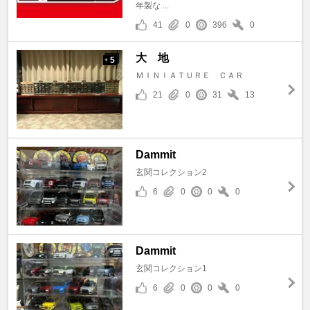
年製な ...
41
0
396
0
大 地
5
+
ＭＩＮＩＡＴＵＲＥ ＣＡＲ
21
0
31
13
Dammit
玄関コレクション2
6
0
0
0
Dammit
玄関コレクション1
6
0
0
0