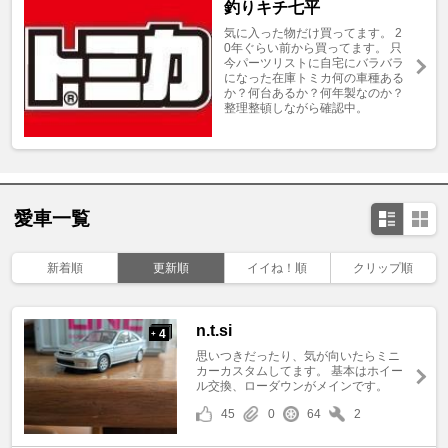
釣りキチ七平
気に入った物だけ買ってます。 2
0年ぐらい前から買ってます。 只
今パーツリストに自宅にバラバラ
になった在庫トミカ何の車種ある
か？何台あるか？何年製なのか？
整理整頓しながら確認中。
愛車一覧
新着順
更新順
イイね！順
クリップ順
n.t.si
4
+
思いつきだったり、気が向いたらミニ
カーカスタムしてます。 基本はホイー
ル交換、ローダウンがメインです。
45
0
64
2