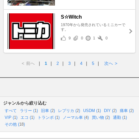
S☆Witch
1970年から発売されているミニカーで
す。
9
0
1
0
<
前へ
｜
1
｜
2
｜
3
｜
4
｜
5
｜
次へ
>
ジャンルから絞り込む
すべて
ラリー (
1
)
旧車 (
2
)
レプリカ (
2
)
USDM (
1
)
DIY (
2
)
痛車 (
2
)
VIP (
1
)
エコ (
1
)
トランポ (
1
)
ノーマル車 (
4
)
買い物 (
2
)
通勤 (
1
)
その他 (
18
)