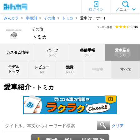
ログイン
メニュー
みんカラ
車種別
その他
トミカ
愛車(オーナー)
ユーザー評価：
3.5
その他
トミカ
パーツ
整備手帳
愛車紹介
カスタム情報
(730)
(60)
(91)
モデル
レビュー
燃費
中古車
すべて
トップ
(2)
(284)
愛車紹介
- トミカ
クリア