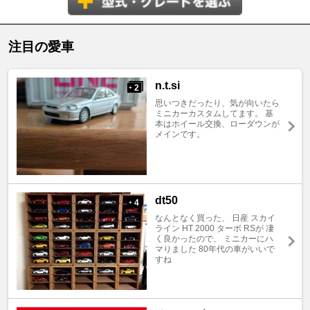
注目の愛車
n.t.si
2
+
思いつきだったり、気が向いたら
ミニカーカスタムしてます。 基
本はホイール交換、ローダウンが
メインです。
dt50
4
+
なんとなく買った、 日産 スカイ
ライン HT 2000 ターボ RSが 凄
く良かったので、 ミニカーにハ
マりました 80年代の車がいいで
すね