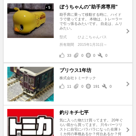
ぼうちゃんの"助手席専用"
5
+
助手席に乗って移動する時に、ハイド
ラで使ってます。 本物は、トレーラー
で引っ張るみたいです。 自走は、ムリ
みたい。
型式
ひよこちゃんバス
所有期間
2015年1月31日～
33
0
0
0
プリウス1年坊
株式会社トミーテック
11
0
191
0
釣りキチ七平
気に入った物だけ買ってます。 20年ぐ
らい前から買ってます。 只今パーツリ
ストに自宅にバラバラになった在庫ト
ミカ何の車種あるか？何台あるか？何