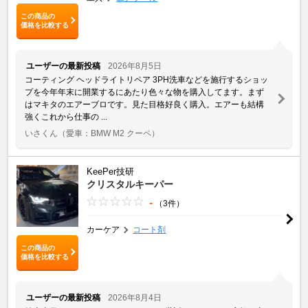
この商品の
価格を比較する
ユーザーの最新投稿
2026年8月5日
コーティング ヘッドライトリペア 3PH洗車などを施行するショッ
プを今年年末に開業するにあたり色々な物を購入してます。まず
はマキタのエアーブロです。見た目格好良く購入。エアーも結構
強くこれから仕事の ...
いさくん
（愛車：BMW M2 クーペ）
KeePer技研
クリスタルキーパー
-
（3件）
カーケア
コート剤
この商品の
価格を比較する
ユーザーの最新投稿
2026年8月4日