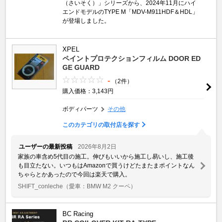
（さいそく）」シリーズから、2024年11月にハイ
エンドモデルのTYPE M「MDV-M911HDF＆HDL」
が登場しました。
XPEL
ペイントプロテクションフィルム DOOR ED
GE GUARD
-
（2件）
購入価格：3,143円
ボディパーツ
その他
このカテゴリの取付店を探す
ユーザーの最新投稿
2026年8月2日
家族の車含め5代目の施工。伸びもいいから施工し易いし、施工後
も目立たない。いつもはAmazonで買うけどたまたまポイントなん
ちゃらとかあったので今回は楽天で購入。
SHIFT_conleche
（愛車：BMW M2 クーペ）
BC Racing