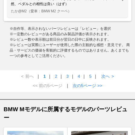
然、ペダルとの相性は良い（はず）
たか@M2
（愛車：BMW M2 クーペ）
※自作等、表示されないパーツレビューは「レビュー」を選択
※一定数のレビューがある商品のみ製品評価が表示されます。
※レビュー数や表示順は前日分が翌日の日中に反映されます。
※レビューは実際にユーザーが使用した際の主観的な感想・意見です。 商
品・サービスの価値を客観的に評価するものではありません。あくまでも
一つの参考としてご活用ください。
<
前へ
｜
1
｜
2
｜
3
｜
4
｜
5
｜
次へ
>
<< 前の5ページ
｜
次の5ページ >>
BMW Mモデルに所属するモデルのパーツレビュ
ー