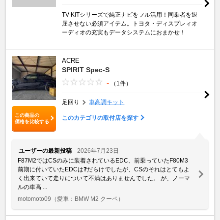
TV-KITシリーズで純正ナビをフル活用！同乗者を退
屈させない必須アイテム。トヨタ・ディスプレィオ
ーディオの充実もデータシステムにおまかせ！
ACRE
SPIRIT Spec-S
-
（1件）
足回り
車高調キット
この商品の
このカテゴリの取付店を探す
価格を比較する
ユーザーの最新投稿
2026年7月23日
F87M2ではCSのみに装着されているEDC、前乗っていたF80M3
前期に付いていたEDCは❓だらけでしたが、CSのそれはとてもよ
く出来ていて走りについて不満はありませんでした。 が、ノーマ
ルの車高 ...
motomoto09
（愛車：BMW M2 クーペ）