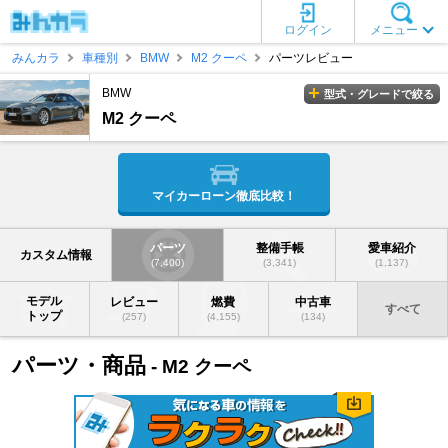
ログイン
メニュー
みんカラ
車種別
BMW
M2 クーペ
パーツレビュー
BMW
型式・グレードで絞る
M2 クーペ
マイカーローン徹底比較！
パーツ
整備手帳
愛車紹介
カスタム情報
(7,400)
(3,341)
(1,137)
モデル
レビュー
燃費
中古車
すべて
トップ
(257)
(4,155)
(134)
パーツ・商品
- M2 クーペ