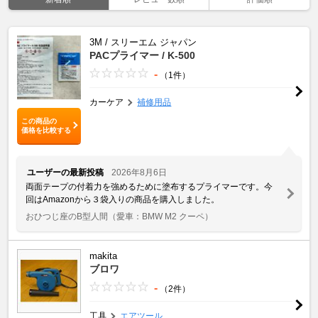
3M / スリーエム ジャパン
PACプライマー / K‐500
-
（1件）
カーケア
補修用品
この商品の
価格を比較する
ユーザーの最新投稿
2026年8月6日
両面テープの付着力を強めるために塗布するプライマーです。今
回はAmazonから３袋入りの商品を購入しました。
おひつじ座のB型人間
（愛車：BMW M2 クーペ）
makita
ブロワ
-
（2件）
工具
エアツール