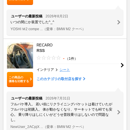
ユーザーの最新投稿
2026年8月2日
いつの間にか装置でした^_^
YOSHI Ｍ2 compe ...
（愛車：BMW M2 クーペ）
RECARO
RSS
-
（1件）
インテリア
シート
この商品の
このカテゴリの取付店を探す
価格を比較する
ユーザーの最新投稿
2026年7月31日
フルバケ導入。 若い頃にリクライニングバケットは着けていたが
フルバケは初購入。 体が動かなくなり、サーキットでも峠でも安
心。 乗り降りはしにくいがどうせ普段乗りはしないので問題な
し。
NewUser_2ACpjX ...
（愛車：BMW M2 クーペ）