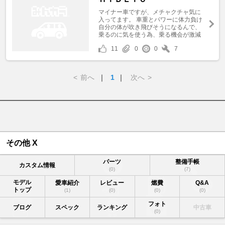
マイナー車ですが、メチャクチャ気に
入ってます。 車重とパワーに体力負け
自分の体が吹き飛びそうになるんで、
乗るのに気を使う為、乗る機会が激減
11
0
0
7
<
前へ
｜
1
｜
次へ
>
その他 X
パーツ
整備手帳
カスタム情報
(0)
(7)
モデル
愛車紹介
レビュー
燃費
Q&A
トップ
(1)
(0)
(0)
(0)
フォト
ブログ
スペック
ランキング
中古車
(0)