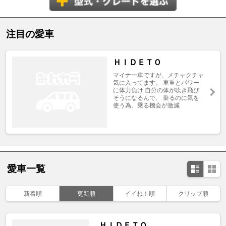
注目の愛車
ＨＩＤＥＴＯ
マイナー車ですが、メチャクチャ
気に入ってます。 車重とパワー
に体力負け 自分の体が吹き飛び
そうになるんで、 乗るのに気を
使う為、乗る機会が激減
愛車一覧
新着順
更新順
イイね！順
クリップ順
ＨＩＤＥＴＯ