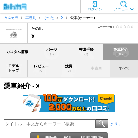
ログイン
メニュー
みんカラ
車種別
その他
X
愛車(オーナー)
ユーザー評価：
-
その他
X
パーツ
整備手帳
愛車紹介
カスタム情報
(0)
(7)
(1)
モデル
レビュー
燃費
中古車
すべて
トップ
(0)
(0)
愛車紹介
- X
クリア