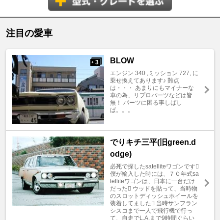
注目の愛車
BLOW
3
+
エンジン 340 ,ミッション 727, に
乗せ換えてあります♪ 難点
は・・・ あまりにもマイナーな
車の為、リプロパーツなどは皆
無！ パーツに困る事しばし
ば。。。
でりキチ三平(旧green.d
odge)
必死で探したsatelliteワゴンです
僕が輸入した時には、７０年式sa
telliteワゴンは、日本に一台だけ
だった ウッドを貼って、当時物
のスロットディッシュホイールを
装着してました 当時サンフラン
シスコまで一人で飛行機で行っ
て、自走でL.A.まで9時間ぐらい