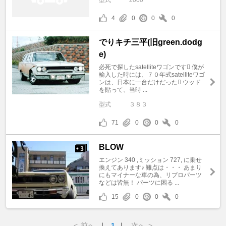
型式
2000
4
0
0
0
でりキチ三平(旧green.dodg
e)
必死で探したsatelliteワゴンです 僕が
輸入した時には、７０年式satelliteワゴ
ンは、日本に一台だけだった ウッド
を貼って、当時 ...
型式
３８３
71
0
0
0
BLOW
3
+
エンジン 340 ,ミッション 727, に乗せ
換えてあります♪ 難点は・・・ あまり
にもマイナーな車の為、リプロパーツ
などは皆無！ パーツに困る ...
15
0
0
0
<
前へ
｜
1
｜
次へ
>