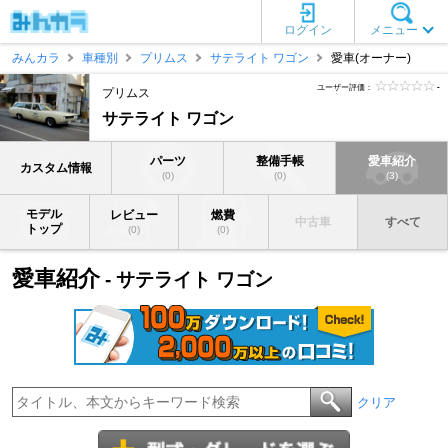
ログイン
メニュー
みんカラ
車種別
プリムス
サテライト ワゴン
愛車(オーナー)
ユーザー評価：
-
プリムス
サテライト ワゴン
パーツ
整備手帳
愛車紹介
カスタム情報
(0)
(0)
(3)
モデル
レビュー
燃費
中古車
すべて
トップ
(0)
(0)
愛車紹介
- サテライト ワゴン
クリア