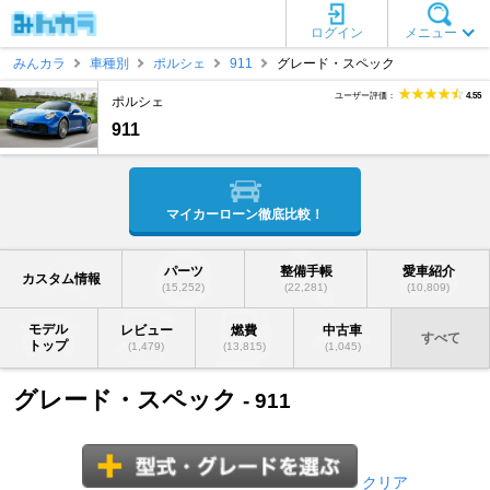
ログイン
メニュー
みんカラ
車種別
ポルシェ
911
グレード・スペック
ユーザー評価：
4.55
ポルシェ
911
マイカーローン徹底比較！
パーツ
整備手帳
愛車紹介
カスタム情報
(15,252)
(22,281)
(10,809)
モデル
レビュー
燃費
中古車
すべて
トップ
(1,479)
(13,815)
(1,045)
グレード・スペック
- 911
クリア