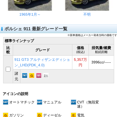
1965年1月～
不明
ポルシェ 911 最新グレード一覧
※新車価格はメーカー発表当時の価格です
標準ラインナップ
比
価格
排気量/燃費
グレード
較
(税込)
航続距離
911 GT3 アルティザンエディショ
5,357万
3996cc/-----
ン_LHD(PDK_4.0)
円
諸
元
アイコンの説明
オートマチック
マニュアル
CVT（無段変
速）
ガソリン
ディーゼル
電気