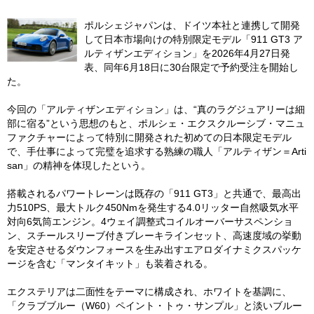
ポルシェジャパンは、ドイツ本社と連携して開発
して日本市場向けの特別限定モデル「911 GT3 ア
ルティザンエディション」を2026年4月27日発
表、同年6月18日に30台限定で予約受注を開始し
た。
今回の「アルティザンエディション」は、“真のラグジュアリーは細
部に宿る”という思想のもと、ポルシェ・エクスクルーシブ・マニュ
ファクチャーによって特別に開発された初めての日本限定モデル
で、手仕事によって完璧を追求する熟練の職人「アルティザン＝Arti
san」の精神を体現したという。
搭載されるパワートレーンは既存の「911 GT3」と共通で、最高出
力510PS、最大トルク450Nmを発生する4.0リッター自然吸気水平
対向6気筒エンジン。4ウェイ調整式コイルオーバーサスペンショ
ン、スチールスリーブ付きブレーキラインセット、高速度域の挙動
を安定させるダウンフォースを生み出すエアロダイナミクスパッケ
ージを含む「マンタイキット」も装着される。
エクステリアは二面性をテーマに構成され、ホワイトを基調に、
「クラブブルー（W60）ペイント・トゥ・サンプル」と淡いブルー