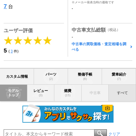
※メーカー発表当時の価格です
7
台
-
中古車支払総額
（税込）
ユーザー評価
-
中古車の買取価格・査定相場を調
べる
5
(
3
件)
パーツ
整備手帳
愛車紹介
カスタム情報
(2)
(6)
(7)
モデル
レビュー
燃費
中古車
すべて
トップ
(3)
(15)
クリア