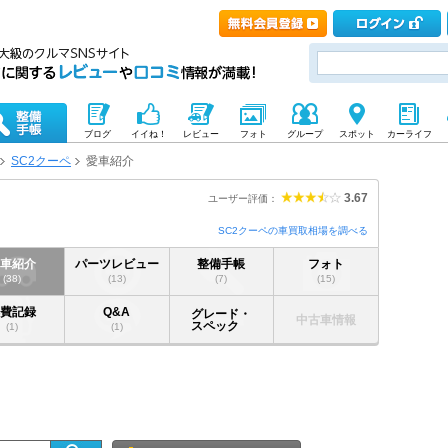
ブログ
イイね！
レビュー
フォト
グループ
スポット
カーライフ
SC2クーペ
愛車紹介
3.67
ユーザー評価：
SC2クーペの車買取相場を調べる
愛車紹介
パーツレビュー
整備手帳
フォト
(38)
(13)
(7)
(15)
燃費記録
Q&A
グレード・
中古車情報
スペック
(1)
(1)