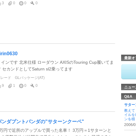
3
0
0
0
irin0630
最新オ
インです 北米仕様 ローダウン AXISのTouring Cup履いてま
 セカンドとしてSaturn sl2乗ってます
グレード
GLパッケージ(AT)
9
1
0
0
ニュー
Q&A
サター
教えて
イルを
ンを積 .
パンダプントパンダの"サターンクーペ"
2006/0
3万円で近所のアップルで買った名車！ 3万円＝1サターンと