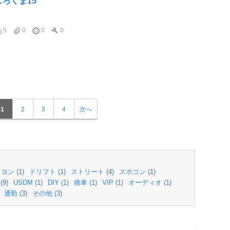
しろくま15
5
0
0
0
1
2
3
4
次へ
ヨン (
1
)
ドリフト (
1
)
ストリート (
4
)
スポコン (
1
)
(
9
)
USDM (
1
)
DIY (
1
)
痛車 (
1
)
VIP (
1
)
オーディオ (
1
)
通勤 (
3
)
その他 (
3
)