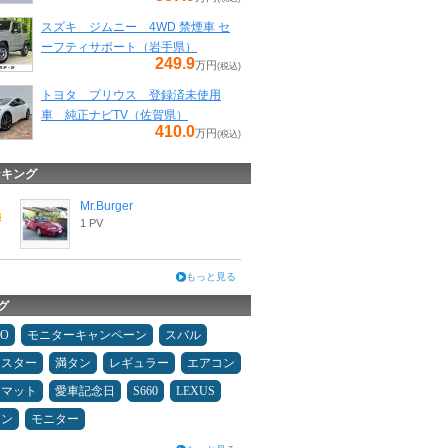
スズキ ジムニー 4WD 禁煙車 セ
ーフティサポート（岩手県）
249.9
万円
(税込)
トヨタ プリウス 登録済未使用
車 純正ナビTV（佐賀県）
410.0
万円
(税込)
ンキング
Mr.Burger
1 PV
もっと見る
グ
MO
モニターキャンペーン
スバル
ドスター
満タン
レギュラー
エアコン
アマット
愛車記念日
S660
LEXUS
メン
モニター