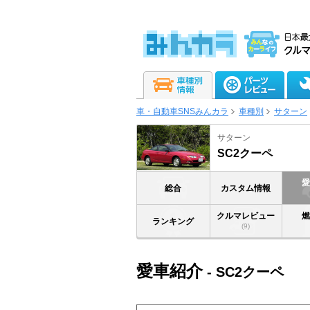
車・自動車SNSみんカラ
車種別
サターン
サターン
SC2クーペ
総合
カスタム情報
クルマレビュー
ランキング
(9)
愛車紹介
- SC2クーペ