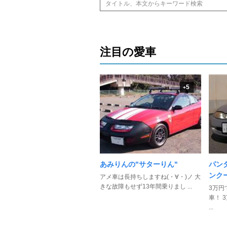
注目の愛車
5
+
あみりんの"サターりん"
パン
ンク
アメ車は長持ちしますね(・∀・)ノ 大
きな故障もせず13年間乗りまし ...
3万円
車！ 
...