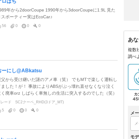
ケロはち
989年から2doorCoupe 1990年から3doorCoupeに1.9L 見た
目スポーティー実はEcoCar♪
56
0
0
0
あな
複数
調べ
おーにし@ABkatsu
親父から受け継いだ謎のアメ車（笑） でもMTで楽しく運転し
てました！が！ 事故によりABSがぶっ壊れ直せなくなり泣く
泣く廃車orz しばらく車無しの生活に突入するのでした（笑）
グレード
SC2クーペ_RHD(3ドア_MT)
5
0
0
0
メー
モデ