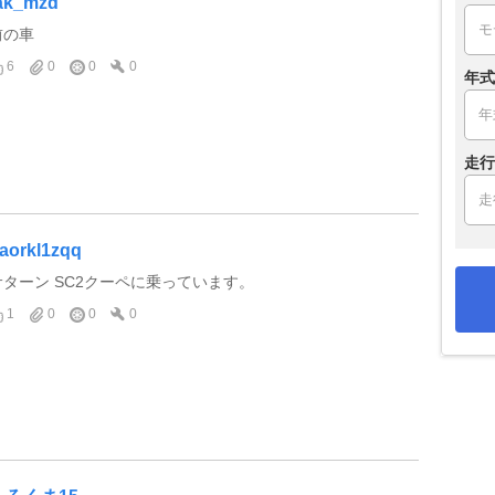
ak_mzd
前の車
6
0
0
0
年式
走行
aorkl1zqq
サターン SC2クーペに乗っています。
1
0
0
0