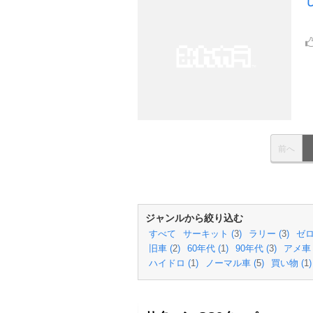
前へ
ジャンルから絞り込む
すべて
サーキット (
3
)
ラリー (
3
)
ゼロ
旧車 (
2
)
60年代 (
1
)
90年代 (
3
)
アメ車 
ハイドロ (
1
)
ノーマル車 (
5
)
買い物 (
1
)