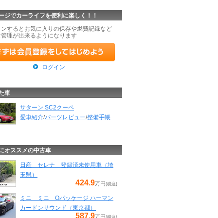
ージでカーライフを便利に楽しく！！
インするとお気に入りの保存や燃費記録など
な管理が出来るようになります
ログイン
た車
サターン SC2クーペ
愛車紹介
/
パーツレビュー
/
整備手帳
にオススメの中古車
日産 セレナ 登録済未使用車（埼
玉県）
424.9
万円
(税込)
ミニ ミニ Oパッケージ ハーマン
カードンサウンド（東京都）
587.9
万円
(税込)