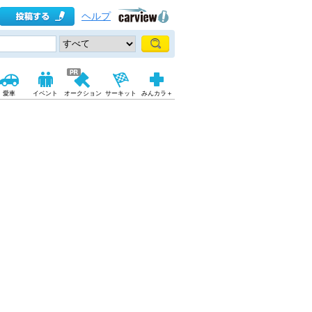
ヘルプ
愛車
イベント
オークション
サーキット
みんカラ＋