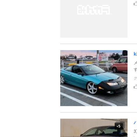
k
メ
す
5
+