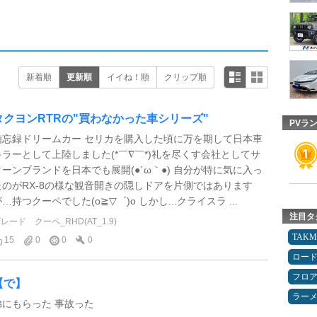
新着順
更新順
イイね！順
クリップ順
タクヨンRTRの"買わなかった車シリーズ"
PVラ
備忘録ドリームカー セリカを購入した頃に万を期して日本車
キラーとして上陸しました(*￣∇￣*)礼を尽くす会社としてサ
ターンブランドを日本でも展開(●´ω｀●) 自分が特に気に入っ
たのがRX-8の様な観音開きの隠しドアを片側ではあります
…持つクーペでした(o≧▽゜)o しかし...クライスラ ...
注目タ
グレード
クーペ_RHD(AT_1.9)
TAK
15
0
0
0
ロー
フロ
【で】
ラー
弟にもらった 事故った