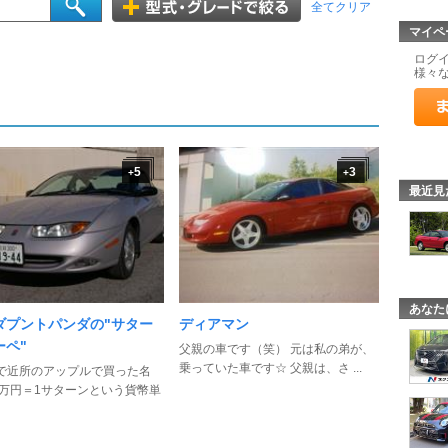
全てクリア
マイペ
ログ
様々
5
3
+
+
最近見
あなた
ダプントパンダの"サター
ディアマン
ーペ"
父親の車です（笑） 元は私の弟が、
乗っていた車です☆ 父親は、さ ...
で近所のアップルで買った名
3万円＝1サターンという貨幣単