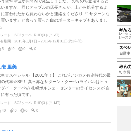
いう貨幣単位が仲間内で発生しました。 のちのち登場すると
思いますが、同じアップルの店長さんが、上から処分するよ
うに言われたから買わないかと連絡をくださり『1サターンな
ら買います』と言って買った白のポーターキャブもありまし
た。
グレード
SC2クーペ_RHD(3ドア_AT)
所有期間
2015年1月1日～2016年12月31日(約2年間)
5
0
0
0
九壱 里美
代車☆スペシャル 【2001年！】 これがデジカメ有史時代の最
初の代車☆SP！ 真っ赤なサターン・クーペ (ライバルはヒュ
ンダイ・クーペw) 札幌ポルシェ・センターのライセンスが 白
石に有った頃です。
グレード
SC2クーペ_RHD(3ドア_MT)
40
0
0
0