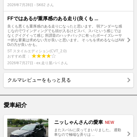
2026年7月28日 - SK62 さん
FFではあるが重厚感のある走り(良くも ...
良くも悪くも重厚感のある走りになったと思います。 弱アンダーな感
じなのでワインディングでも頭が入るけどスパ、スパという感じでは
なくグイグイって感じ 所謂昔のハッチバックに有ったボーイズレーサ
ー的な要素は求めない方が良いと思います。 そっちを求めるならばAW
Dの方が良いかも。
ST スタイルエディション(CVT_2.0)
おすすめ度 ：
2026年7月27日 - ex.走り屋パパ さん
クルマレビューをもっと見る
愛車紹介
ニッしゃんさんの愛車
NEW
またスバルに戻ってまいりました。 通勤
車なので極端な弄りは ...