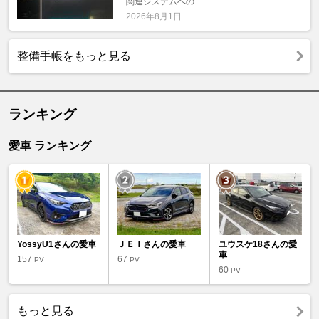
関連システムへの ...
2026年8月1日
整備手帳をもっと見る
ランキング
愛車 ランキング
YossyU1さんの愛車
ＪＥＩさんの愛車
ユウスケ18さんの愛
車
157
67
PV
PV
60
PV
もっと見る