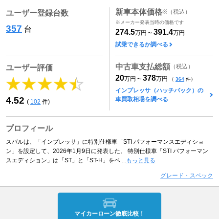
新車本体価格
※
（税込）
ユーザー登録台数
※メーカー発表当時の価格です
357
台
274.5
391.4
～
万円
万円
試乗できるか調べる
中古車支払総額
（税込）
ユーザー評価
20
378
～
万円
万円
（
364
件）
インプレッサ（ハッチバック）の
4.52
車買取相場を調べる
(
102
件)
プロフィール
スバルは、「インプレッサ」に特別仕様車「STI パフォーマンスエディショ
ン」を設定して、2026年1月9日に発表した。 特別仕様車「STI パフォーマン
スエディション」は「ST」と「ST-H」をベ ...
もっと見る
グレード・スペック
マイカーローン徹底比較！