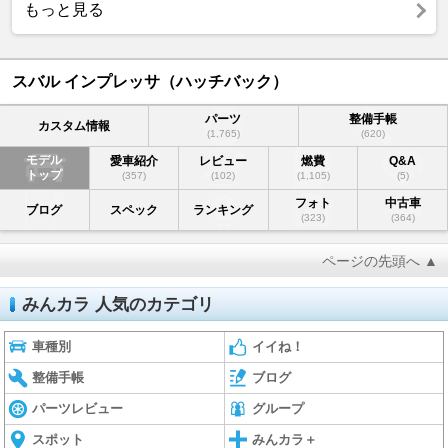
もっと見る
スバル インプレッサ（ハッチバック）
パーツ
整備手帳
カスタム情報
(1,765)
(620)
モデル
愛車紹介
レビュー
燃費
Q&A
トップ
(357)
(102)
(1,105)
(5)
フォト
中古車
ブログ
スペック
ランキング
(323)
(364)
ページの先頭へ ▲
みんカラ 人気のカテゴリ
車種別
イイね！
整備手帳
ブログ
パーツレビュー
グループ
スポット
みんカラ＋