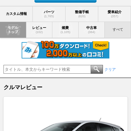
パーツ
整備手帳
愛車紹介
カスタム情報
(1,765)
(620)
(357)
モデル
レビュー
燃費
中古車
すべて
トップ
(102)
(1,105)
(364)
クリア
クルマレビュー