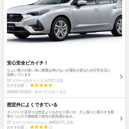
安心安全ピカイチ！
ちょい乗りが多い為に燃費は伸びないが運転が楽なため日常生活に
貢献しています
ST スマートエディション(CVT_2.0)
おすすめ度 ：
2026年7月30日 - タローとジロー さん
想定外によくできている
エンジンと足回りは想定よりもかなり良いが、久し振りに購入する新
車だったので価格面で相当の割高感がある。
ST スマートエディション_AWD(CVT_2.0)
おすすめ度 ：