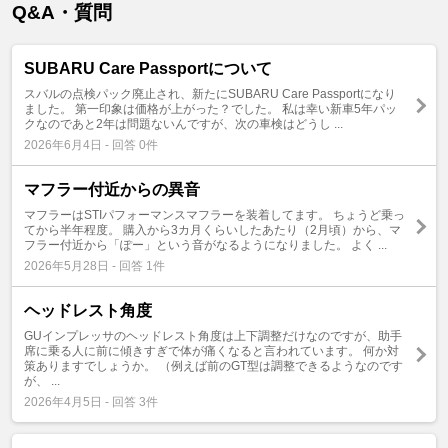
Q&A・質問
SUBARU Care Passportについて
スバルの点検パック廃止され、新たにSUBARU Care Passportになり
ました。 第一印象は価格が上がった？でした。 私は幸い新車5年パッ
クなのであと2年は問題ないんですが、次の車検はどうし ...
2026年6月4日 - 回答 0件
マフラー付近からの異音
マフラーはSTIパフォーマンスマフラーを装着してます。 ちょうど乗っ
てから半年程度。 購入から3カ月くらいしたあたり（2月頃）から、マ
フラー付近から「ぽー」という音がなるようになりました。 よく ...
2026年5月28日 - 回答 1件
ヘッドレスト角度
GUインプレッサのヘッドレスト角度は上下調整だけなのですが、助手
席に乗る人に前に傾きすぎで体が痛くなると言われています。 何か対
策ありますでしょうか。 （例えば前のGT型は調整できるようなのです
が、 ...
2026年4月5日 - 回答 3件