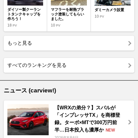
ダイソー製クーラン
マフラーを耐熱ブラ
ダミーカメラ設置
トタンクキャップを
ック塗装してもらい
10
PV
作ろう！
ました。
18
10
PV
PV
もっと見る
すべてのランキングを見る
ニュース (carview!)
【WRXの弟分？】スバルが
「インプレッサTX」を商標登
録。ターボ×MTで300万円前
半…日本投入も濃厚か
NEW
2026年8月6日