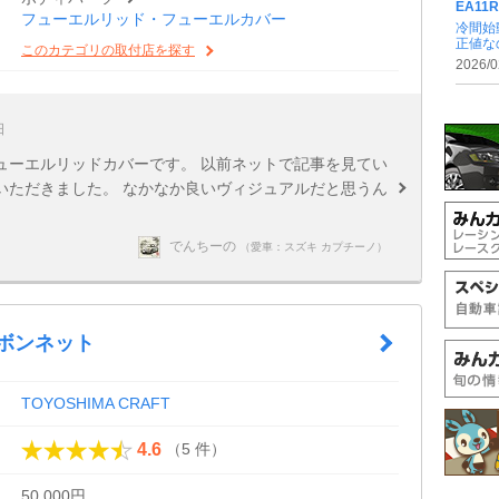
EA1
フューエルリッド・フューエルカバー
冷間始
正値なの
このカテゴリの取付店を探す
2026/0
日
ューエルリッドカバーです。 以前ネットで記事を見てい
いただきました。 なかなか良いヴィジュアルだと思うん
でんちーの
（愛車：スズキ カプチーノ）
 ボンネット
TOYOSHIMA CRAFT
（5 件）
4.6
50,000円