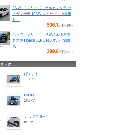
BMW 1シリーズ アルカンタラ ヴ
ェガンザ黒 18AW タイヤプ（神奈川
県）
506.7
万円
(税込)
ホンダ フリード 登録済未使用車
禁煙車 HondaSENSING マル（滋賀
県）
299.9
万円
(税込)
ンキング
ばくまる
179 PV
Masu0
102 PV
よつば＠埼玉
94 PV