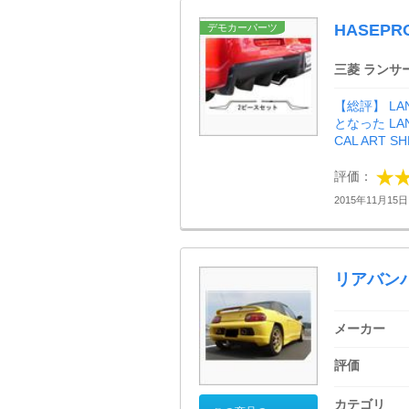
HASEP
デモカーパーツ
三菱 ランサ
【総評】 LA
となった LAN
CAL ART SHE
評価：
2015年11月15日 
リアバン
メーカー
評価
カテゴリ