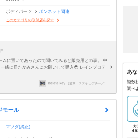
ボディパーツ
ボンネット関連
このカテゴリの取付店を探す
5日
ームに置いてあったので聞いてみると販売用との事。 中
一緒に居たかみさんにお願いして購入😎 レインプロテ
あな
複数
delete key
（愛車：スズキ カプチーノ）
調べ
ジモール
マツダ(純正)