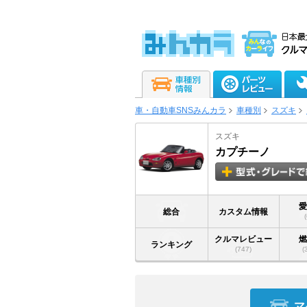
車・自動車SNSみんカラ
車種別
スズキ
スズキ
カプチーノ
総合
カスタム情報
クルマレビュー
ランキング
(747)
(
マ