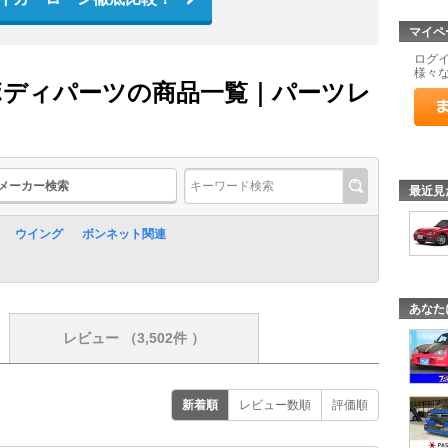
マイペ
ログ
様々
 ボディパーツの商品一覧｜パーツレ
メーカー検索
最近見
ウイング
ボンネット関連
あなた
レビュー
（3,502件 ）
新着順
レビュー数順
評価順