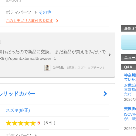
ボディパーツ
その他
このカテゴリの取付店を探す
最新オ
日
漏れだったので新品に交換。 まだ新品が買えるみたいで
ニュー
7j?openExternalBrowser=1
Q&A
S@ME
（愛車：スズキ カプチーノ）
神奈川
ていた
お世話
東京都
ルリッドカバー
ただ ...
2026/0
交換後
スズキ(純正)
ISC
が、 
（5 件）
5
...
2026/0
ボディパーツ