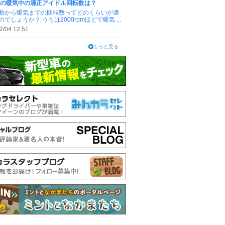
1Rの暖気中の適正アイドル回転数は？
動から暖気までの回転数ってどのくらいが適
でしょうか？ うちは2000rpmほどで暖気 ...
2/04 12:51
もっと見る