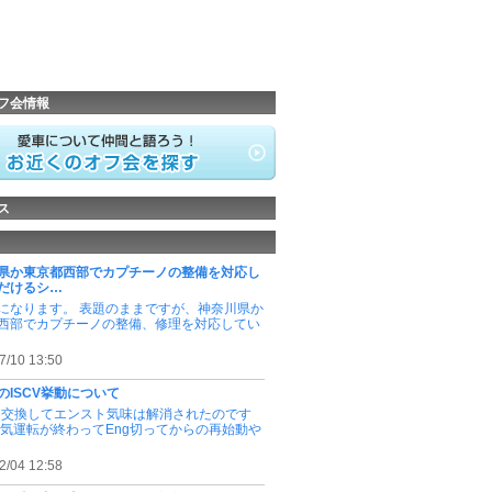
フ会情報
ス
県か東京都西部でカプチーノの整備を対応し
だけるシ…
になります。 表題のままですが、神奈川県か
西部でカプチーノの整備、修理を対応してい
7/10 13:50
のISCV挙動について
Vを交換してエンスト気味は解消されたのです
暖気運転が終わってEng切ってからの再始動や
2/04 12:58