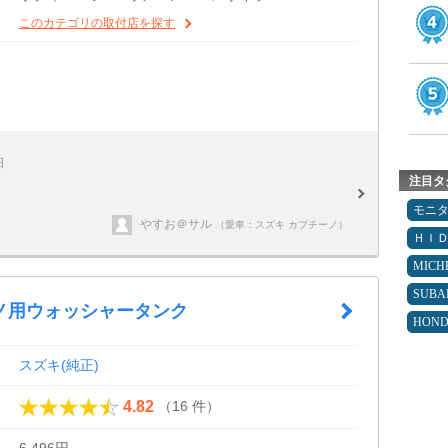
このカテゴリの取付店を探す
日
注目タ
モニ
やすお＠サル
（愛車：スズキ カプチーノ）
ＨＩ
MICH
SUBA
ノ用ウォッシャータンク
HON
スズキ(純正)
（16 件）
4.82
6,496円