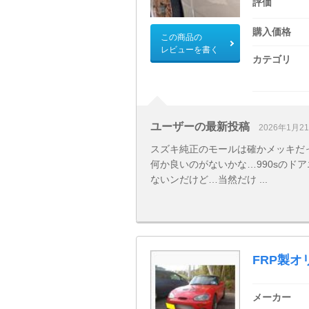
評価
購入価格
この商品の
レビューを書く
カテゴリ
ユーザーの最新投稿
2026年1月2
スズキ純正のモールは確かメッキだ
何か良いのがないかな…990sのド
ないンだけど…当然だけ ...
FRP製
メーカー