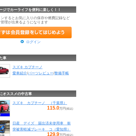
ージでカーライフを便利に楽しく！！
インするとお気に入りの保存や燃費記録など
な管理が出来るようになります
ログイン
た車
スズキ カプチーノ
愛車紹介
/
パーツレビュー
/
整備手帳
にオススメの中古車
スズキ カプチーノ （千葉県）
115.0
万円
(税込)
日産 デイズ 届出済未使用車 衝
突被害軽減ブレーキ コ（愛知県）
129.9
万円
(税込)