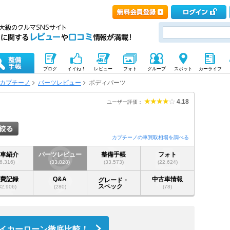
ブログ
イイね！
レビュー
フォト
グループ
スポット
カーライフ
カプチーノ
パーツレビュー
ボディパーツ
4.18
ユーザー評価：
カプチーノの車買取相場を調べる
愛車紹介
パーツレビュー
整備手帳
フォト
(6,316)
(33,828)
(33,573)
(22,624)
燃費記録
Q&A
中古車情報
グレード・
スペック
32,906)
(280)
(78)
イカーローン徹底比較！