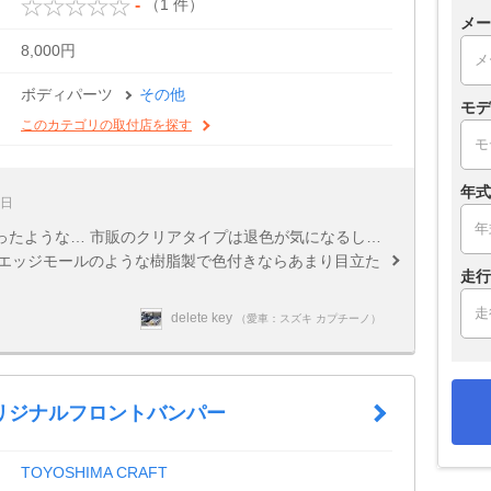
（1 件）
-
メー
8,000円
ボディパーツ
その他
モデ
このカテゴリの取付店を探す
年式
1日
ったような… 市販のクリアタイプは退色が気になるし…
アエッジモールのような樹脂製で色付きならあまり目立た
走行
delete key
（愛車：スズキ カプチーノ）
オリジナルフロントバンパー
TOYOSHIMA CRAFT