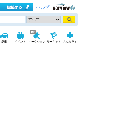
ヘルプ
愛車
イベント
オークション
サーキット
みんカラ＋