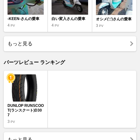
-KEEN-さんの愛車
白い変入さんの愛車
オシメ(';')さんの愛車
4
4
3
PV
PV
PV
もっと見る
パーツレビュー ランキング
DUNLOP RUNSCOO
T(ランスクート)D30
7
3
PV
もっと見る