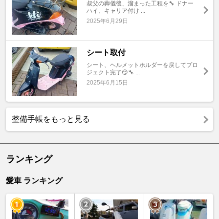
叔父の葬儀後、溜まった工程を🔧 ドナー
ハイ、キャリア付け ...
2025年6月29日
シート取付
シート、ヘルメットホルダーを戻してプロ
ジェクト完了😏🔧 ...
2025年6月15日
整備手帳をもっと見る
ランキング
愛車 ランキング