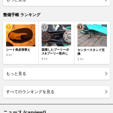
整備手帳 ランキング
シート表皮張替え
固着したプーリーボ
センタースタンド交
ス&プーリー取外し
換
4
PV
4
1
PV
PV
もっと見る
すべてのランキングを見る
ニュース (carview!)