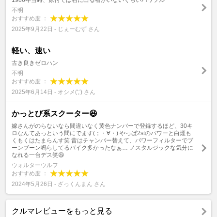
1986年当時、原付では右に出る者がいないくらいパワフル
不明
おすすめ度 ：
2025年9月22日 - じぇーむず さん
軽い、速い
古き良きゼロハン
不明
おすすめ度 ：
2025年6月14日 - オシメ(';') さん
かっとび系スクーター😆
嫁さんがのらないなら間違いなく黄色ナンバーで登録するほど、30キ
ロなんてあっという間にでます(；・∀・) やっぱ2stのパワーと白煙も
くもくはたまらんす笑 昔はチャンバー替えて、パワーフィルターでブ
ーンブーン鳴らしてるバイク多かったなぁ… ノスタルジックな気分に
なれる一台デス笑😆
ウォルターウルフ
おすすめ度 ：
2024年5月26日 - ざっくんまん さん
クルマレビューをもっと見る