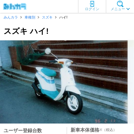
ログイン
メニュー
みんカラ
車種別
スズキ
ハイ!
スズキ ハイ!
新車本体価格
※
（税込）
ユーザー登録台数