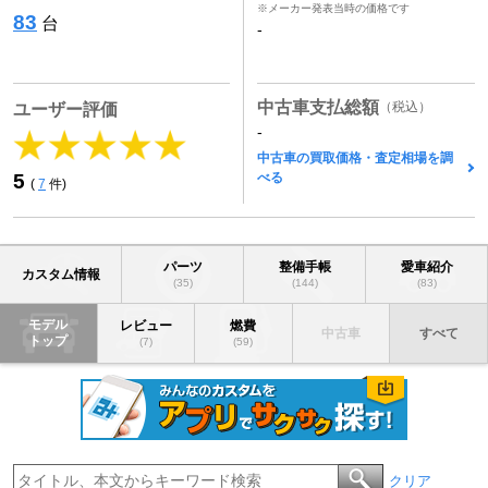
※メーカー発表当時の価格です
83
台
-
中古車支払総額
（税込）
ユーザー評価
-
中古車の買取価格・査定相場を調
べる
5
(
7
件)
パーツ
整備手帳
愛車紹介
カスタム情報
(35)
(144)
(83)
モデル
レビュー
燃費
中古車
すべて
トップ
(7)
(59)
クリア