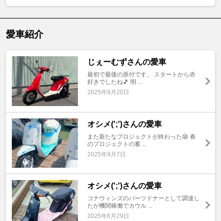
愛車紹介
じぇーむずさんの愛車
最初で最後の原付です。 スタートから赤
好きでしたね🎵 明 ...
2025年9月20日
オシメ(';')さんの愛車
また新たなプロジェクトが終わった😪 春
のプロジェクトの蓄 ...
2025年9月7日
オシメ(';')さんの愛車
コナウィンズのパーツドナーとして調達し
たが機関稼働でカウル ...
2025年6月29日