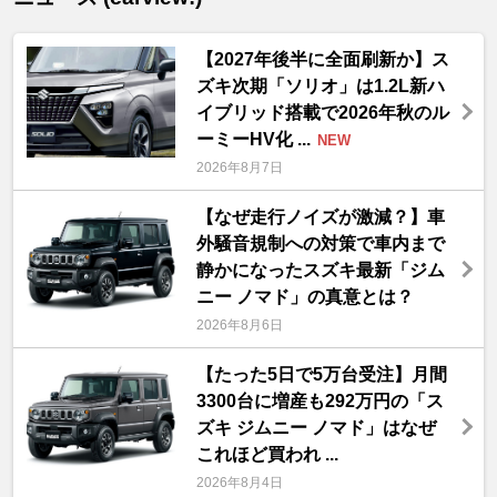
【2027年後半に全面刷新か】ス
ズキ次期「ソリオ」は1.2L新ハ
イブリッド搭載で2026年秋のル
ーミーHV化 ...
NEW
2026年8月7日
【なぜ走行ノイズが激減？】車
外騒音規制への対策で車内まで
静かになったスズキ最新「ジム
ニー ノマド」の真意とは？
2026年8月6日
【たった5日で5万台受注】月間
3300台に増産も292万円の「ス
ズキ ジムニー ノマド」はなぜ
これほど買われ ...
2026年8月4日