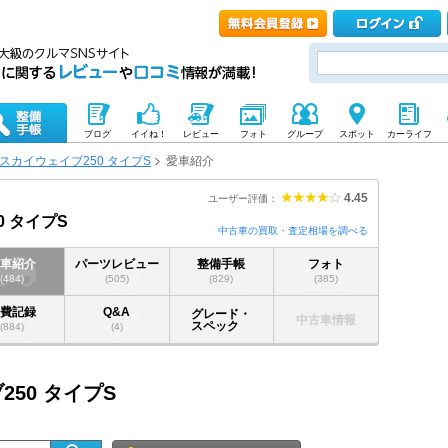
ブログ
イイね！
レビュー
フォト
グループ
スポット
カーライフ
スカイウェイブ250 タイプS
愛車紹介
4.45
ユーザー評価：
0 タイプS
中古車の買取・査定相場を調べる
愛車紹介
パーツレビュー
整備手帳
フォト
(484)
(505)
(829)
(385)
燃費記録
Q&A
グレード・
中古車情報
スペック
(884)
(4)
250 タイプS