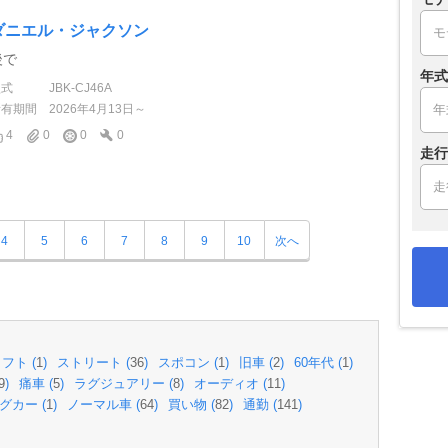
ダニエル・ジャクソン
後で
年式
型式
JBK-CJ46A
所有期間
2026年4月13日～
4
0
0
0
走行
4
5
6
7
8
9
10
次へ
フト (
1
)
ストリート (
36
)
スポコン (
1
)
旧車 (
2
)
60年代 (
1
)
9
)
痛車 (
5
)
ラグジュアリー (
8
)
オーディオ (
11
)
グカー (
1
)
ノーマル車 (
64
)
買い物 (
82
)
通勤 (
141
)