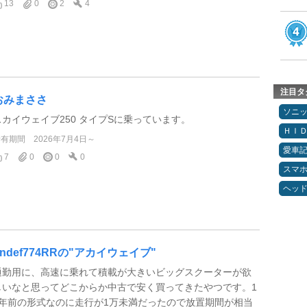
13
0
2
4
注目タ
おみまささ
ソニ
スカイウェイブ250 タイプSに乗っています。
ＨＩ
所有期間
2026年7月4日～
愛車
7
0
0
0
スマ
ヘッ
undef774RRの"アカイウェイブ"
通勤用に、高速に乗れて積載が大きいビッグスクーターが欲
しいなと思ってどこからか中古で安く買ってきたやつです。1
5年前の形式なのに走行が1万未満だったので放置期間が相当