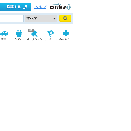
ヘルプ
愛車
イベント
オークション
サーキット
みんカラ＋