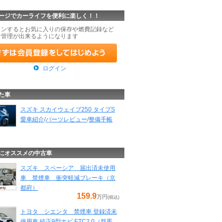
ージでカーライフを便利に楽しく！！
インするとお気に入りの保存や燃費記録など
な管理が出来るようになります
ログイン
た車
スズキ スカイウェイブ250 タイプS
愛車紹介
/
パーツレビュー
/
整備手帳
にオススメの中古車
スズキ スペーシア 届出済未使用
車 禁煙車 衝突軽減ブレーキ（京
都府）
159.9
万円
(税込)
トヨタ シエンタ 禁煙車 登録済未
使用車 純正9型ナビ ETC2.0（群馬