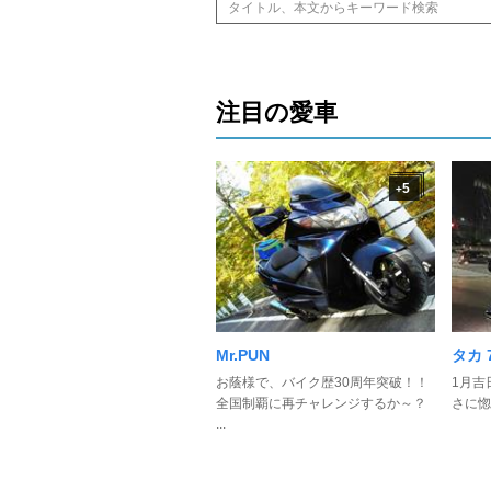
注目の愛車
5
+
Mr.PUN
タカ 
お蔭様で、バイク歴30周年突破！！
1月吉
全国制覇に再チャレンジするか～？
さに惚れ
...