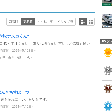
新着順
更新順
イイね！順
クリップ順
青柳の"スカくん"
PVラ
DOHCって凄く良い！ 乗り心地も良い 重いけど燃費も良い
所有期間
2025年5月18日～
10
0
3
7
ぽんきちすぽーつ
高速も疲れにくい。良い足です。
所有期間
2024年7月1日～