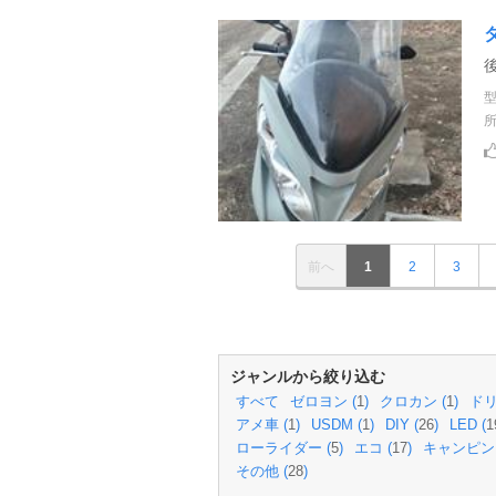
前へ
1
2
3
ジャンルから絞り込む
すべて
ゼロヨン (
1
)
クロカン (
1
)
ドリ
アメ車 (
1
)
USDM (
1
)
DIY (
26
)
LED (
1
ローライダー (
5
)
エコ (
17
)
キャンピン
その他 (
28
)