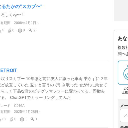
なるたかの"スカブ〜"
よろしくね〜！
所有期間
2008年4月1日～
4
0
0
2
あな
複数
調べ
ETROIT
出戻りスカブー 10年ほど前に友人に譲った車両 乗らずに２年
ほど放置していた 返すと言うので引き取った せがれに乗せて
たらしく下品な音のビチグソマフラーに変わってる。即撤去
する。 ChatGPTでカラーリングしてみた
メー
グレード
CJ46A
所有期間
2025年4月28日～
18
0
1
1
モデ