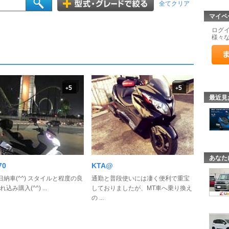
全てクリア
マイペ
ログ
様々
5
5
+
+
最近見
あなた
70
KTA@
日納車(^^) スタイルと程度の良
通勤と普段使いには凄く便利で重宝
込み購入(^^) ...
しておりましたが、MT車へ乗り換え
の ...