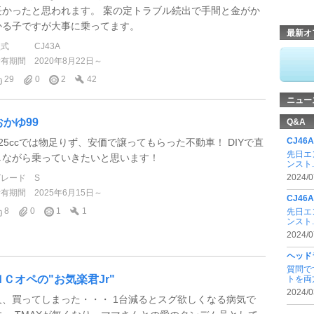
長かったと思われます。 案の定トラブル続出で手間と金がか
かる子ですが大事に乗ってます。
最新オ
型式
CJ43A
所有期間
2020年8月22日～
29
0
2
42
ニュー
おかゆ99
Q&A
CJ4
125ccでは物足りず、安価で譲ってもらった不動車！ DIYで直
先日エ
しながら乗っていきたいと思います！
ンスト.
2024/0
グレード
S
所有期間
2025年6月15日～
CJ4
8
0
1
1
先日エ
ンスト.
2024/0
ヘッド
質問で
ＮＣオペの"お気楽君Jr"
トを両方
2024/0
又、買ってしまった・・・ 1台減るとスグ欲しくなる病気で