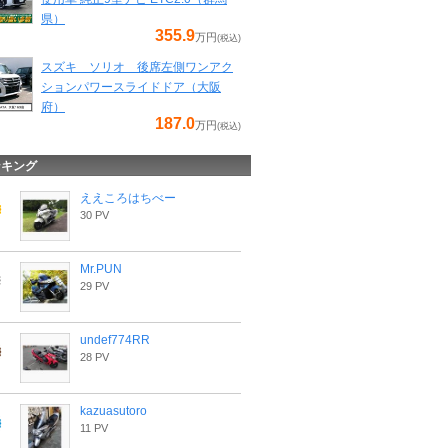
県）
355.9
万円
(税込)
スズキ ソリオ 後席左側ワンアク
ションパワースライドドア（大阪
府）
187.0
万円
(税込)
ンキング
ええころはちべー
30 PV
Mr.PUN
29 PV
undef774RR
28 PV
kazuasutoro
11 PV