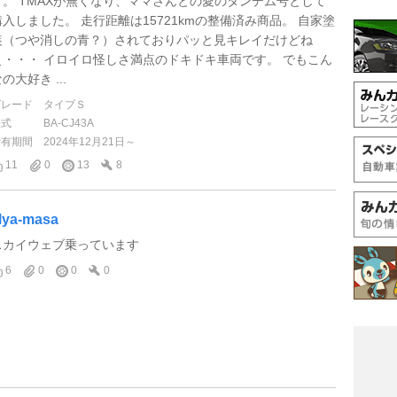
す。 TMAXが無くなり、ママさんとの愛のタンデム号として
購入しました。 走行距離は15721kmの整備済み商品。 自家塗
装（つや消しの青？）されておりパッと見キレイだけどね
ぇ・・・ イロイロ怪しさ満点のドキドキ車両です。 でもこん
の大好き ...
グレード
タイプＳ
型式
BA-CJ43A
所有期間
2024年12月21日～
11
0
13
8
ya-masa
スカイウェブ乗っています
6
0
0
0