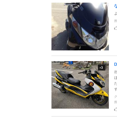
D
3
+