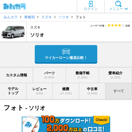
ログイン
メニュー
みんカラ
車種別
スズキ
ソリオ
フォト
ユーザー評価：
4.13
スズキ
ソリオ
マイカーローン徹底比較！
パーツ
整備手帳
愛車紹介
カスタム情報
(9,403)
(7,306)
(2,250)
モデル
レビュー
燃費
中古車
すべて
トップ
(419)
(17,142)
(3,593)
フォト
- ソリオ