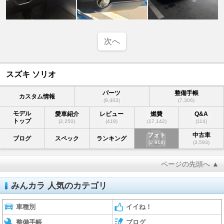
次へ
スズキ ソリオ
パーツ
整備手帳
カスタム情報
(9,403)
(7,306)
モデル
愛車紹介
レビュー
燃費
Q&A
トップ
(2,250)
(419)
(17,142)
(114)
フォト
中古車
ブログ
スペック
ランキング
(2,918)
(3,593)
ページの先頭へ ▲
みんカラ 人気のカテゴリ
車種別
イイね！
整備手帳
ブログ