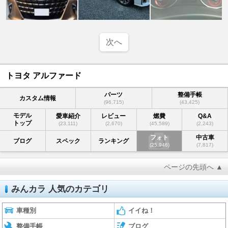
次へ
トヨタ アルファード
パーツ
整備手帳
カスタム情報
(96,715)
(43,425)
モデル
愛車紹介
レビュー
燃費
Q&A
トップ
(23,111)
(2,670)
(45,589)
(2,243)
フォト
中古車
ブログ
スペック
ランキング
(25,946)
(7,817)
ページの先頭へ ▲
みんカラ 人気のカテゴリ
車種別
イイね！
整備手帳
ブログ