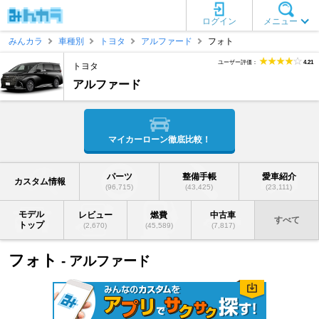
ログイン
メニュー
みんカラ
車種別
トヨタ
アルファード
フォト
ユーザー評価：
4.21
トヨタ
アルファード
マイカーローン徹底比較！
パーツ
整備手帳
愛車紹介
カスタム情報
(96,715)
(43,425)
(23,111)
モデル
レビュー
燃費
中古車
すべて
トップ
(2,670)
(45,589)
(7,817)
フォト
- アルファード