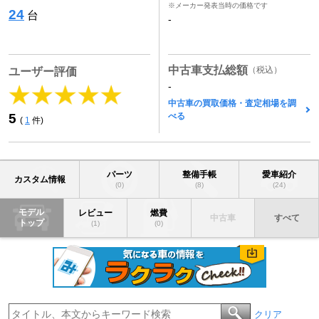
※メーカー発表当時の価格です
24
台
-
中古車支払総額
（税込）
ユーザー評価
-
中古車の買取価格・査定相場を調
べる
5
(
1
件)
パーツ
整備手帳
愛車紹介
カスタム情報
(0)
(8)
(24)
モデル
レビュー
燃費
中古車
すべて
トップ
(1)
(0)
クリア