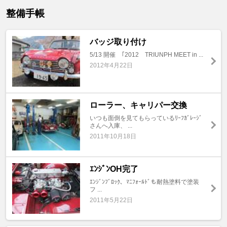
整備手帳
バッジ取り付け
5/13 開催 ｢2012 TRIUNPH MEET in ...
2012年4月22日
ローラー、キャリパー交換
いつも面倒を見てもらっているﾘｰﾌｶﾞﾚｰｼﾞ
さんへ入庫、 ...
2011年10月18日
ｴﾝｼﾞﾝOH完了
ｴﾝｼﾞﾝﾌﾞﾛｯｸ、ﾏﾆﾌｫｰﾙﾄﾞも耐熱塗料で塗装
フ ...
2011年5月22日