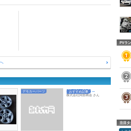
PVラ
へ
AUTOSTRADA ...
デモカーパーツ
おすすめ記事
株式会社阿部商会 さん
注目タ