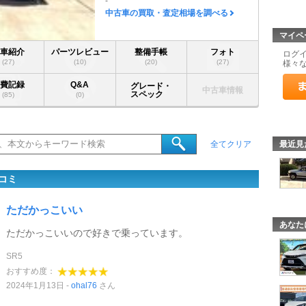
-
中古車の買取・査定相場を調べる
マイペ
愛車紹介
パーツレビュー
整備手帳
フォト
ログ
(27)
(10)
(20)
(27)
様々
燃費記録
Q&A
グレード・
中古車情報
スペック
(85)
(0)
最近見
全てクリア
コミ
ただかっこいい
あなた
ただかっこいいので好きで乗っています。
SR5
おすすめ度：
2024年1月13日
ohal76
さん