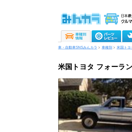
車・自動車SNSみんカラ
車種別
米国トヨ
米国トヨタ フォーラ