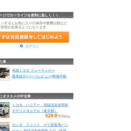
ージでカーライフを便利に楽しく！！
インするとお気に入りの保存や燃費記録など
な管理が出来るようになります
ログイン
た車
米国トヨタ フォーランナー
愛車紹介
/
パーツレビュー
/
整備手帳
にオススメの中古車
トヨタ ハリアー 登録済未使用車
モデリスタエアロ（東京都）
529.9
万円
(税込)
ホンダ フィット ナビ装着用パッ
ケージ 登録済未使用車 アダ（岐阜