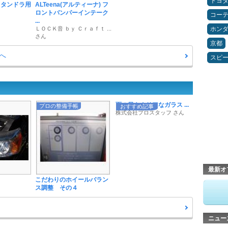
トヨ
 タンドラ用
ALTeena(アルティーナ) フ
ロントバンパーインテーク
コー
...
ＬＯＣＫ音 ｂｙ Ｃｒａｆｔ ...
ホン
さん
京都
へ
スピ
雨の日もクリアなガラス ...
プロの整備手帳
おすすめ記事
株式会社プロスタッフ さん
最新オ
こだわりのホイールバラン
ス調整 その４
ニュー