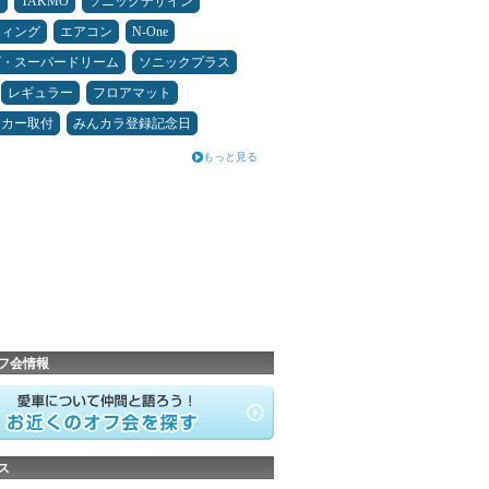
タ
TAKMO
ソニックデザイン
ティング
エアコン
N-One
ダ・スーパードリーム
ソニックプラス
レギュラー
フロアマット
ーカー取付
みんカラ登録記念日
もっと見る
フ会情報
ス