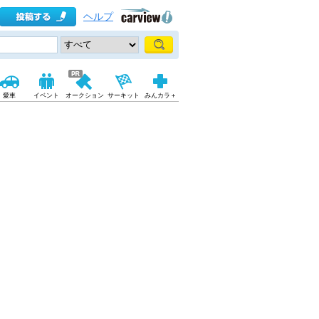
ヘルプ
愛車
イベント
オークション
サーキット
みんカラ＋