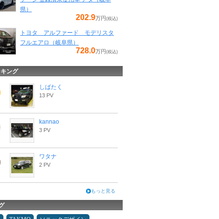
県）
202.9
万円
(税込)
トヨタ アルファード モデリスタ
フルエアロ（岐阜県）
728.0
万円
(税込)
ンキング
しばたく
13 PV
kannao
3 PV
ワタナ
2 PV
もっと見る
グ