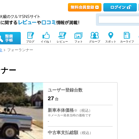
ブログ
イイね！
レビュー
フォト
グループ
スポット
カーライフ
タ
フォーランナー
ンナー
ユーザー登録台数
27
台
新車本体価格
※（税込）
※メーカー発表当時の価格です
-
中古車支払総額
（税込）