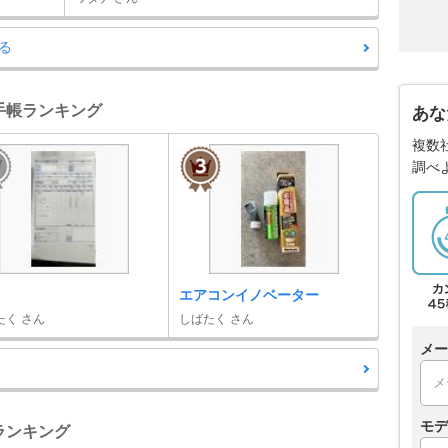
る
備手帳ランキング
あな
複数
調べ
エアコンイノベーター
たく さん
しばたく さん
メー
モデ
車ランキング