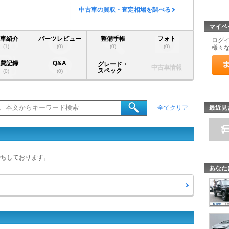
-
中古車の買取・査定相場を調べる
マイペ
愛車紹介
パーツレビュー
整備手帳
フォト
ログ
(1)
(0)
(0)
(0)
様々
燃費記録
Q&A
グレード・
中古車情報
スペック
(0)
(0)
最近見
全てクリア
待ちしております。
あなた