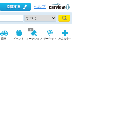
ヘルプ
愛車
イベント
オークション
サーキット
みんカラ＋