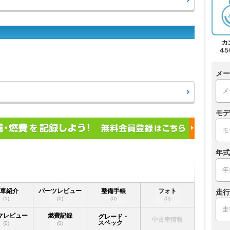
メー
モデ
年式
愛車紹介
パーツレビュー
整備手帳
フォト
走行
(1)
(0)
(0)
(0)
マレビュー
燃費記録
グレード・
中古車情報
スペック
(0)
(0)