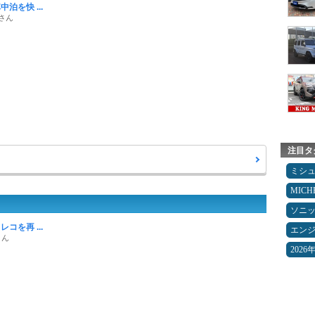
泊を快 ...
さん
注目タ
ミシ
MICH
ソニ
コを再 ...
エン
さん
2026