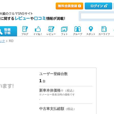
ブログ
イイね！
レビュー
フォト
グループ
スポット
カーライフ
ック
RD
ユーザー登録台数
1
台
新車本体価格
※（税込）
※メーカー発表当時の価格です
-
中古車支払総額
（税込）