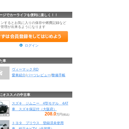
ージでカーライフを便利に楽しく！！
インするとお気に入りの保存や燃費記録など
な管理が出来るようになります
ログイン
た車
ヴィーマック RD
愛車紹介
/
パーツレビュー
/
整備手帳
にオススメの中古車
スズキ ジムニー 4型モデル 4AT
車 スズキ保証付（大阪府）
208.0
万円
(税込)
トヨタ プリウス 登録済未使用
車 純正ナビTV（佐賀県）