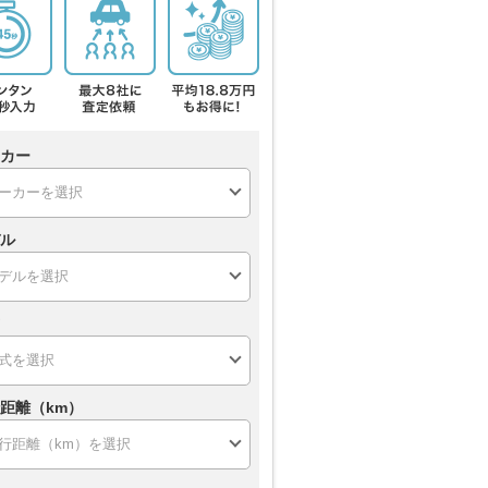
カー
ル
距離（km）