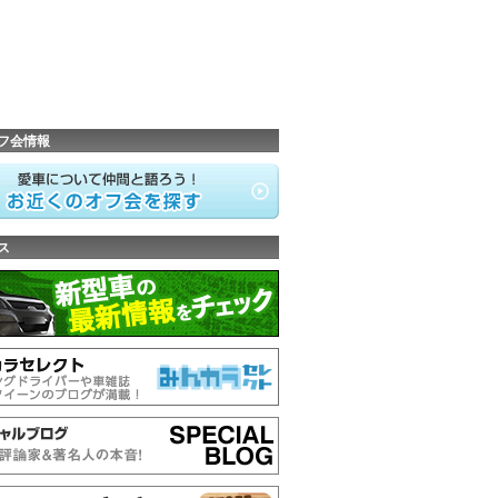
フ会情報
ス