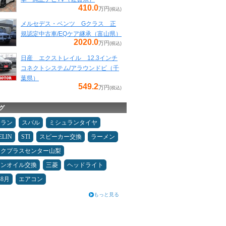
410.0
万円
(税込)
メルセデス・ベンツ Gクラス 正
規認定中古車/EQケア継承（富山県）
2020.0
万円
(税込)
日産 エクストレイル 12.3インチ
コネクトシステム/アラウンドビ（千
葉県）
549.2
万円
(税込)
グ
ュラン
スバル
ミシュランタイヤ
ELIN
STI
スピーカー交換
ラーメン
ックプラスセンター山梨
ジンオイル交換
三菱
ヘッドライト
年8月
エアコン
もっと見る