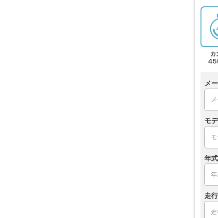
メー
モデ
年式
走行