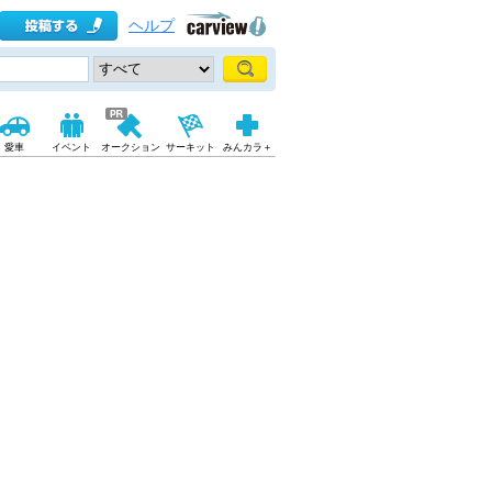
ヘルプ
愛車
イベント
オークション
サーキット
みんカラ＋