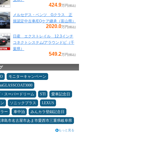
424.9
万円
(税込)
メルセデス・ベンツ Gクラス 正
規認定中古車/EQケア継承（富山県）
2020.0
万円
(税込)
日産 エクストレイル 12.3インチ
コネクトシステム/アラウンドビ（千
葉県）
549.2
万円
(税込)
グ
MO
モニターキャンペーン
umGLASSCOAT3000
ダ・スーパードリーム
STI
愛車記念日
メン
ソニックプラス
LEXUS
ュラー
車中泊
みんカラ登録記念日
県津島市名古屋市あま市愛西市三重県岐阜県
もっと見る