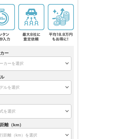
カー
ル
距離（km）