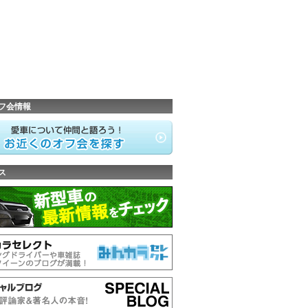
フ会情報
ス