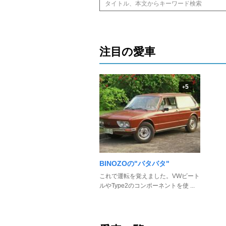
注目の愛車
5
+
BINOZOの"バタバタ"
これで運転を覚えました。VWビート
ルやType2のコンポーネントを使 ...