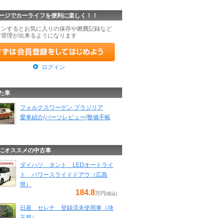
ージでカーライフを便利に楽しく！！
インするとお気に入りの保存や燃費記録など
な管理が出来るようになります
ログイン
た車
フォルクスワーゲン ブラジリア
愛車紹介
/
パーツレビュー
/
整備手帳
にオススメの中古車
ダイハツ タント LEDオートライ
ト パワースライドドアウ（広島
県）
184.8
万円
(税込)
日産 セレナ 登録済未使用車（埼
玉県）