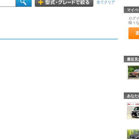
全てクリア
マイペ
ログ
様々
最近見
あなた