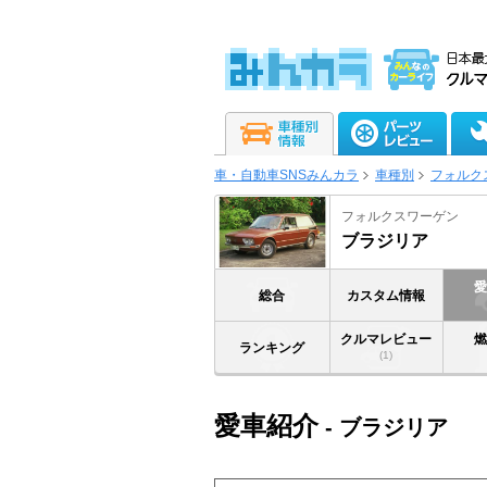
車・自動車SNSみんカラ
車種別
フォルク
フォルクスワーゲン
ブラジリア
総合
カスタム情報
クルマレビュー
ランキング
(1)
愛車紹介
- ブラジリア