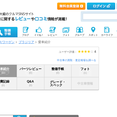
ブログ
イイね！
レビュー
フォト
グループ
スポット
カーライフ
スワーゲン
ブラジリア
愛車紹介
4
ユーザー評価：
中古車の買取・査定相場を調べる
愛車紹介
パーツレビュー
整備手帳
フォト
(1)
(0)
(0)
(1)
燃費記録
Q&A
グレード・
中古車情報
スペック
(0)
(0)