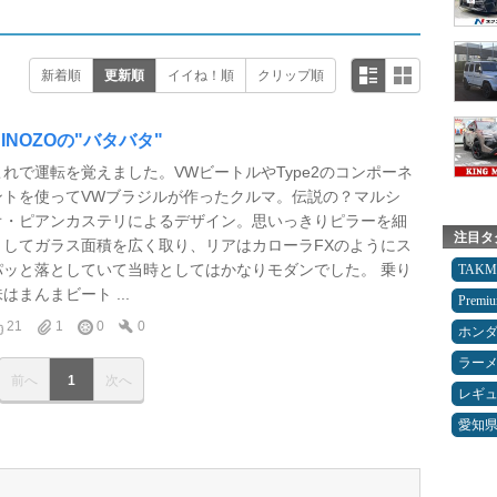
新着順
更新順
イイね！順
クリップ順
BINOZOの"バタバタ"
これで運転を覚えました。VWビートルやType2のコンポーネ
ントを使ってVWブラジルが作ったクルマ。伝説の？マルシ
オ・ピアンカステリによるデザイン。思いっきりピラーを細
注目タ
くしてガラス面積を広く取り、リアはカローラFXのようにス
パッと落としていて当時としてはかなりモダンでした。 乗り
TAK
はまんまビート ...
Premi
21
1
0
0
ホン
ラー
前へ
1
次へ
レギ
愛知