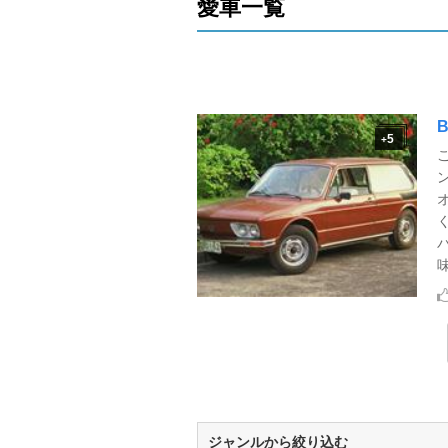
愛車一覧
5
+
味
ジャンルから絞り込む