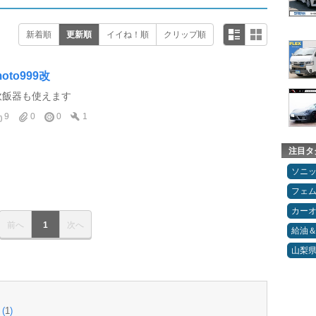
新着順
更新順
イイね！順
クリップ順
oto999改
炊飯器も使えます
9
0
0
1
注目タ
ソニ
フェ
カー
前へ
1
次へ
給油
山梨
(
1
)