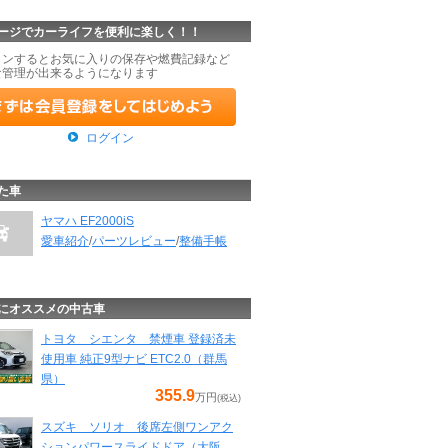
ージでカーライフを便利に楽しく！！
インするとお気に入りの保存や燃費記録など
な管理が出来るようになります
ログイン
た車
ヤマハ EF2000iS
愛車紹介
/
パーツレビュー
/
整備手帳
にオススメの中古車
トヨタ シエンタ 禁煙車 登録済未
使用車 純正9型ナビ ETC2.0（群馬
県）
355.9
万円
(税込)
スズキ ソリオ 後席左側ワンアク
ションパワースライドドア（大阪