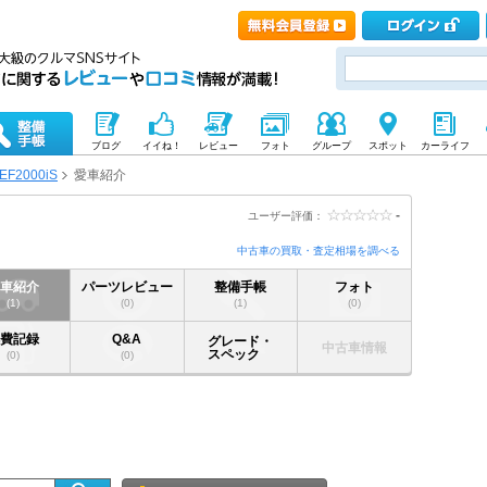
ブログ
イイね！
レビュー
フォト
グループ
スポット
カーライフ
EF2000iS
愛車紹介
-
ユーザー評価：
中古車の買取・査定相場を調べる
愛車紹介
パーツレビュー
整備手帳
フォト
(1)
(0)
(1)
(0)
燃費記録
Q&A
グレード・
中古車情報
スペック
(0)
(0)