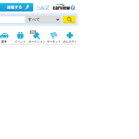
ヘルプ
愛車
イベント
オークション
サーキット
みんカラ＋