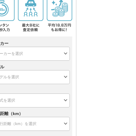
カー
ル
距離（km）