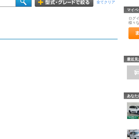
全てクリア
マイペ
ログ
様々
最近見
あなた