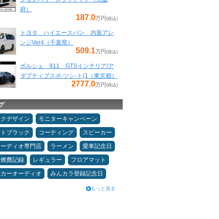
府）
187.0
万円
(税込)
トヨタ ハイエースバン 内装アレ
ンジVer4（千葉県）
509.1
万円
(税込)
ポルシェ 911 GTSインテリア/ア
ダプティブスポ-ツシ-ト(1（東京都）
2777.0
万円
(税込)
グ
ックデザイン
モニターキャンペーン
ムトブラック
コーティング
スピーカー
オーディオ専門店
ラーメン
愛車記念日
＆燃費記録
レギュラー
フロアマット
県カーオーディオ
みんカラ登録記念日
もっと見る