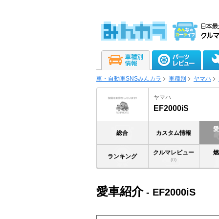
車・自動車SNSみんカラ
車種別
ヤマハ
ヤマハ
EF2000iS
総合
カスタム情報
クルマレビュー
ランキング
(0)
愛車紹介
- EF2000iS