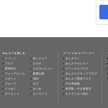
みんカラを楽しむ
スペシャルコンテンツ！
イベント
何シテル？
みんカラ＋
ブログ
さがす
みんカラセレクト
愛車紹介
クルマレビュー
スペシャルブログ
フォトアルバム
燃費記録
みんカラスタッフブログ
スポット
Q&A
みんカラ開発ブログ
グループ
タグ
中古車情報
イイね！
まとめ
車買取・中古車査定
サーキット
カーライフ
キャラクター紹介