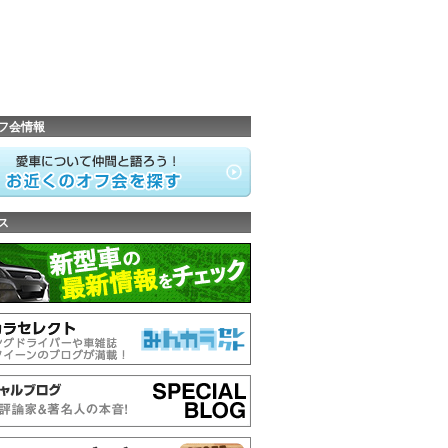
フ会情報
ス