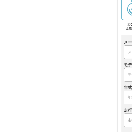
メー
モデ
年式
走行