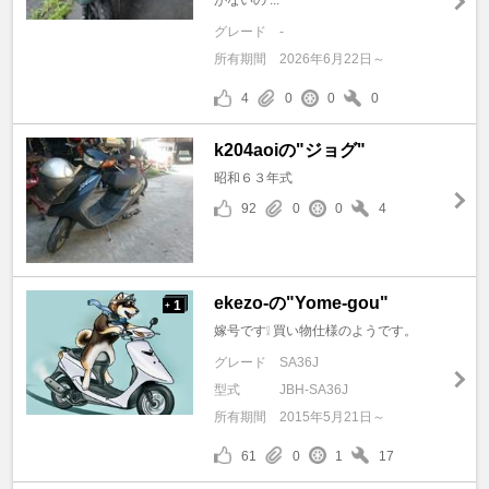
がないの ...
グレード
-
所有期間
2026年6月22日～
4
0
0
0
k204aoiの"ジョグ"
昭和６３年式
92
0
0
4
ekezo-の"Yome-gou"
1
+
嫁号です❕ 買い物仕様のようです。
グレード
SA36J
型式
JBH-SA36J
所有期間
2015年5月21日～
61
0
1
17