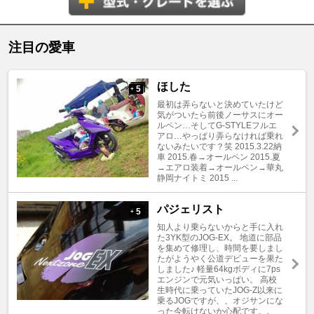
注目の愛車
ほした
5
+
最初は弄らないと決めていたけど
気がついたら前後ノーサスにオー
ルペン…そしてG-STYLEフルエ
アロ…やっぱり弄らなければ乗れ
ないみたいです？笑 2015.3.22納
車 2015.春→オールペン 2015.夏
→エアロ装着→オールペン→華丸
静岡ナイトミ 2015 ...
パジェリスト
5
+
知人より乗らないからと手に入れ
た3YK型のJOG-EX。 地道に部品
を集めて修理し、時間を要しまし
たがようやく公道デビューを果た
しました♪ 軽量64kgボディに7ps
エンジンで元気いっぱい。 高校
生時代に乗っていたJOG-Z以来に
乗るJOGですが、、オジサンにな
った今転けないか心配です。。