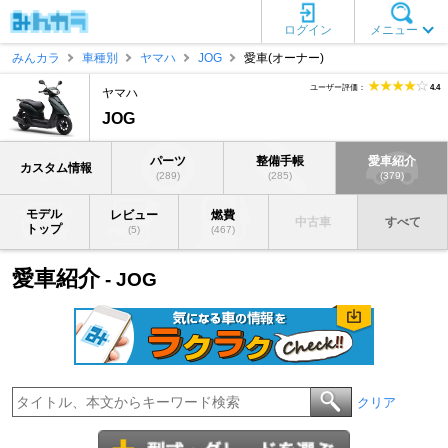
ログイン
メニュー
みんカラ
車種別
ヤマハ
JOG
愛車(オーナー)
ユーザー評価：
4.4
ヤマハ
JOG
パーツ
整備手帳
愛車紹介
カスタム情報
(289)
(285)
(379)
モデル
レビュー
燃費
中古車
すべて
トップ
(5)
(467)
愛車紹介
- JOG
クリア