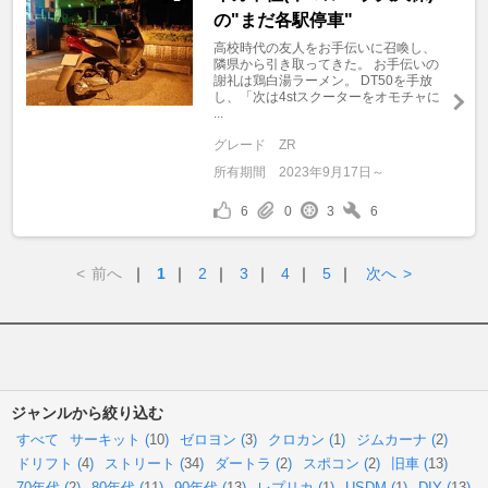
の"まだ各駅停車"
高校時代の友人をお手伝いに召喚し、
隣県から引き取ってきた。 お手伝いの
謝礼は鶏白湯ラーメン。 DT50を手放
し、「次は4stスクーターをオモチャに
...
グレード
ZR
所有期間
2023年9月17日～
6
0
3
6
<
前へ
｜
1
｜
2
｜
3
｜
4
｜
5
｜
次へ
>
ジャンルから絞り込む
すべて
サーキット (
10
)
ゼロヨン (
3
)
クロカン (
1
)
ジムカーナ (
2
)
ドリフト (
4
)
ストリート (
34
)
ダートラ (
2
)
スポコン (
2
)
旧車 (
13
)
70年代 (
2
)
80年代 (
11
)
90年代 (
13
)
レプリカ (
1
)
USDM (
1
)
DIY (
13
)