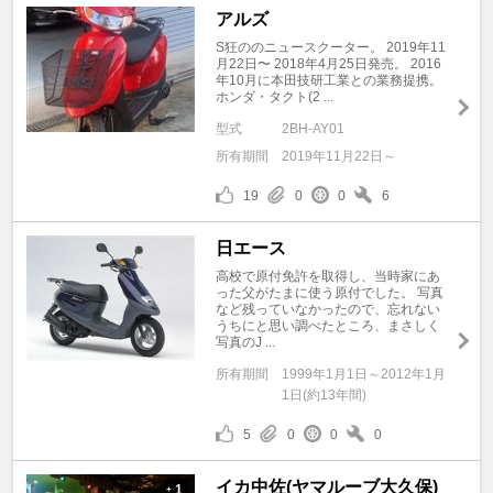
アルズ
S狂ののニュースクーター。 2019年11
月22日〜 2018年4月25日発売。 2016
年10月に本田技研工業との業務提携。
ホンダ・タクト(2 ...
型式
2BH-AY01
所有期間
2019年11月22日～
19
0
0
6
日エース
高校で原付免許を取得し、当時家にあ
った父がたまに使う原付でした。 写真
など残っていなかったので、忘れない
うちにと思い調べたところ、まさしく
写真のJ ...
所有期間
1999年1月1日～2012年1月
1日(約13年間)
5
0
0
0
イカ中佐(ヤマルーブ大久保)
1
+