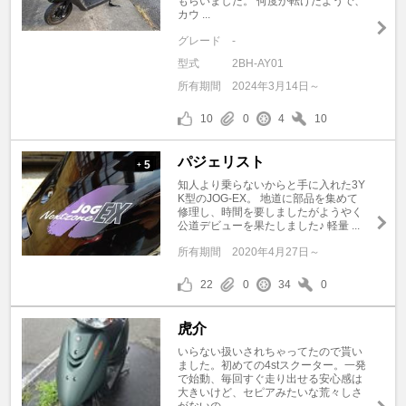
もらいました。 何度か転けたようで、
カウ ...
グレード
-
型式
2BH-AY01
所有期間
2024年3月14日～
10
0
4
10
パジェリスト
5
+
知人より乗らないからと手に入れた3Y
K型のJOG-EX。 地道に部品を集めて
修理し、時間を要しましたがようやく
公道デビューを果たしました♪ 軽量 ...
所有期間
2020年4月27日～
22
0
34
0
虎介
いらない扱いされちゃってたので貰い
ました。初めての4stスクーター。一発
で始動、毎回すぐ走り出せる安心感は
大きいけど、セピアみたいな荒々しさ