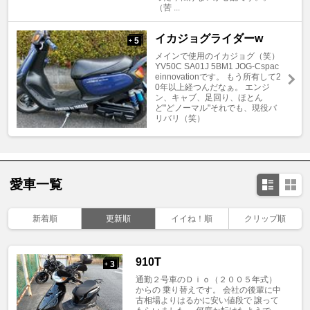
（苦 ...
イカジョグライダーw
5
+
メインで使用のイカジョグ（笑）
YV50C SA01J 5BM1 JOG-Cspac
einnovationです。 もう所有して2
0年以上経つんだなぁ。 エンジ
ン、キャブ、足回り、ほとん
ど"どノーマル"それでも、現役バ
リバリ（笑）
愛車一覧
新着順
更新順
イイね！順
クリップ順
910T
3
+
通勤２号車のＤｉｏ（２００５年式）
からの 乗り替えです。 会社の後輩に中
古相場よりはるかに安い値段で 譲って