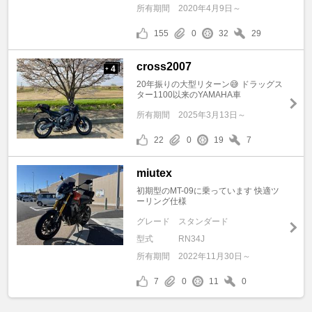
所有期間
2020年4月9日～
155
0
32
29
cross2007
4
+
20年振りの大型リターン😅 ドラッグス
ター1100以来のYAMAHA車
所有期間
2025年3月13日～
22
0
19
7
miutex
初期型のMT-09に乗っています 快適ツ
ーリング仕様
グレード
スタンダード
型式
RN34J
所有期間
2022年11月30日～
7
0
11
0