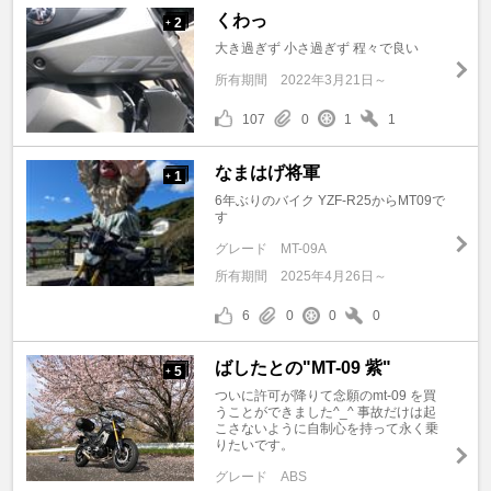
くわっ
2
+
大き過ぎず 小さ過ぎず 程々で良い
所有期間
2022年3月21日～
107
0
1
1
なまはげ将軍
1
+
6年ぶりのバイク YZF-R25からMT09で
す
グレード
MT-09A
所有期間
2025年4月26日～
6
0
0
0
ばしたとの"MT-09 紫"
5
+
ついに許可が降りて念願のmt-09 を買
うことができました^_^ 事故だけは起
こさないように自制心を持って永く乗
りたいです。
グレード
ABS