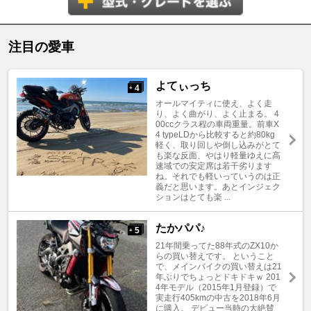
注目の愛車
よてぃっち
4
+
オールマイティに使え、よく走
り、よく曲がり、よく止まる。 4
00ccクラス程の車両重量。前車X
4 typeLDから比較すると約80kg
軽く、取り回しや倒し込みがとて
も楽な反面、やはり軽量ゆえに高
速域での安定席は若干劣ります
ね。それでも軽いっていうのは正
義だと思います。あとインジェク
ションはとても楽 ...
たかパパ♪
5
+
21年間乗ってた88年式のZX10か
らの買い替えです。 ということ
で、メインバイクの買い替えは21
年ぶりでちょっとドキドキｗ 201
4年モデル（2015年1月登録）で
実走行405kmの中古を2018年6月
に購入。 デビュー当時の大絶賛