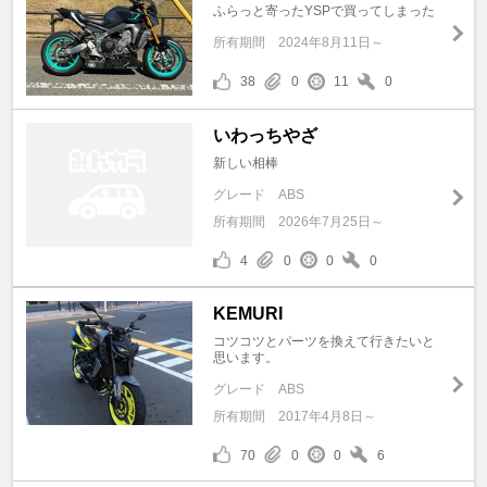
ふらっと寄ったYSPで買ってしまった
所有期間
2024年8月11日～
38
0
11
0
いわっちやざ
新しい相棒
グレード
ABS
所有期間
2026年7月25日～
4
0
0
0
KEMURI
コツコツとパーツを換えて行きたいと
思います。
グレード
ABS
所有期間
2017年4月8日～
70
0
0
6