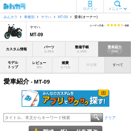
ログイン
メニュー
みんカラ
車種別
ヤマハ
MT-09
愛車(オーナー)
ユーザー評価：
4.52
ヤマハ
MT-09
パーツ
整備手帳
愛車紹介
カスタム情報
(1,683)
(1,098)
(544)
モデル
レビュー
燃費
中古車
すべて
トップ
(85)
(2,712)
愛車紹介
- MT-09
クリア