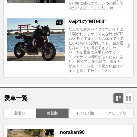
が印象に残ってて、いつか乗って
みたいと思ってました。 特 ...
swj21の"MT900"
5
+
なんて名前のバイクですか？とよ
く聞かれますが、そんな時はMT9
00と答えてます。シルエイティみ
たいなものと説明しても、話が通
じないことが増えてきました。
パーツが豊富で入手しやすく、
メンテナンス情報がふんだんにあ
り、 軽くて、多気筒で、タイヤ
が太くて、ショート管が似合うバ
イクを探してたら、これ ...
愛車一覧
新着順
更新順
イイね！順
クリップ順
norakan90
1
+