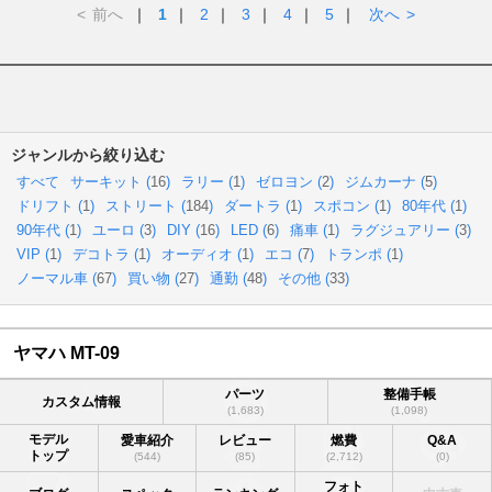
<
前へ
｜
1
｜
2
｜
3
｜
4
｜
5
｜
次へ
>
ジャンルから絞り込む
すべて
サーキット (
16
)
ラリー (
1
)
ゼロヨン (
2
)
ジムカーナ (
5
)
ドリフト (
1
)
ストリート (
184
)
ダートラ (
1
)
スポコン (
1
)
80年代 (
1
)
90年代 (
1
)
ユーロ (
3
)
DIY (
16
)
LED (
6
)
痛車 (
1
)
ラグジュアリー (
3
)
VIP (
1
)
デコトラ (
1
)
オーディオ (
1
)
エコ (
7
)
トランポ (
1
)
ノーマル車 (
67
)
買い物 (
27
)
通勤 (
48
)
その他 (
33
)
ヤマハ MT-09
パーツ
整備手帳
カスタム情報
(1,683)
(1,098)
モデル
愛車紹介
レビュー
燃費
Q&A
トップ
(544)
(85)
(2,712)
(0)
フォト