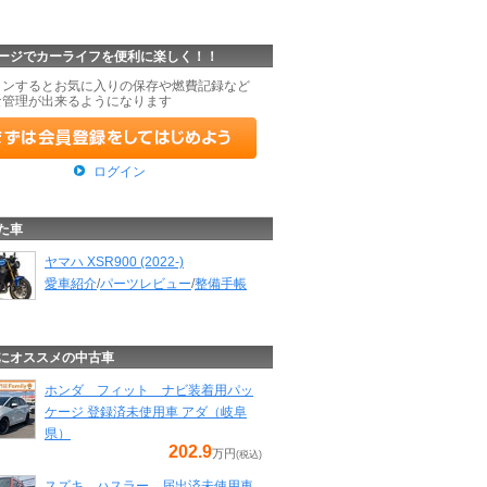
ージでカーライフを便利に楽しく！！
インするとお気に入りの保存や燃費記録など
な管理が出来るようになります
ログイン
た車
ヤマハ XSR900 (2022-)
愛車紹介
/
パーツレビュー
/
整備手帳
にオススメの中古車
ホンダ フィット ナビ装着用パッ
ケージ 登録済未使用車 アダ（岐阜
県）
202.9
万円
(税込)
スズキ ハスラー 届出済未使用車