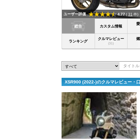
ユーザー評価
4.77
(
31
件)
総合
カスタム情報
クルマレビュー
ランキング
(31)
XSR900 (2022-)のクルマレビュー・