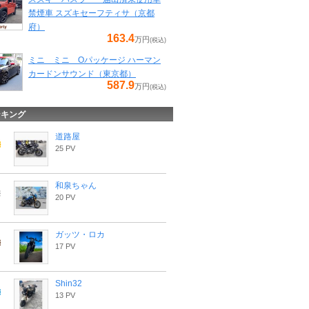
禁煙車 スズキセーフティサ（京都
府）
163.4
万円
(税込)
ミニ ミニ Oパッケージ ハーマン
カードンサウンド（東京都）
587.9
万円
(税込)
ンキング
道路屋
25 PV
和泉ちゃん
20 PV
ガッツ・ロカ
17 PV
Shin32
13 PV