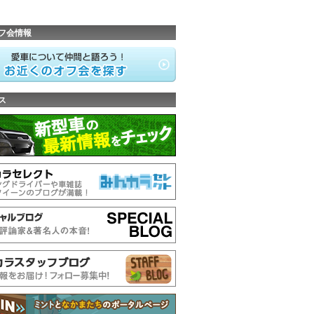
フ会情報
ス