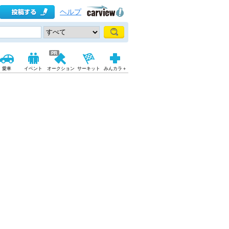
ヘルプ
愛車
イベント
オークション
サーキット
みんカラ＋