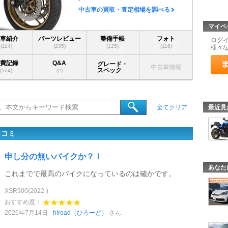
-
中古車の買取・査定相場を調べる
マイペ
愛車紹介
パーツレビュー
整備手帳
フォト
ログ
(114)
(235)
(125)
(116)
様々
燃費記録
Q&A
グレード・
中古車情報
スペック
(504)
(2)
最近見
全てクリア
口コミ
申し分の無いバイクか？！
あなた
これまでで最高のバイクになっているのは確かです。
XSR900(2022-)
おすすめ度：
2026年7月14日
hiroad（ひろーど）
さん