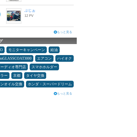
ぷじぉ
12 PV
もっと見る
グ
MO
モニターキャンペーン
給油
umGLASSCOAT3000
エアコン
ハイオク
オーディオ専門店
スマホホルダー
ュラー
京都
タイヤ交換
ジンオイル交換
ホンダ・スーパードリーム
もっと見る