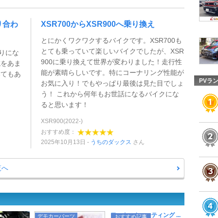
り合わ
XSR700からXSR900へ乗り換え
とにかくワクワクするバイクです。XSR700も
とても乗っていて楽しいバイクでしたが、XSR
めりにな
900に乗り換えて世界が変わりました！走行性
抗をあま
能が素晴らしいです。特にコーナリング性能が
いてもあ
PVラ
お気に入り！でもやっぱり最後は見た目でしょ
う！ これから何年もお世話になるバイクにな
ると思います！
XSR900(2022-)
おすすめ度：
2025年10月13日
うちのダックス
さん
覧へ
ワックスやコーティング ...
デモカーパーツ
おすすめ記事