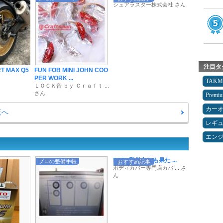
シュアラスター株式会社 さん
注目タ
T MAX Q5
FUN FOB MINI JOHN COO
PER WORK ...
TAK
ＬＯＣＫ音 ｂｙ Ｃｒａｆｔ ...
さん
Premi
カー
覧へ
レギ
エン
POTY殿堂入りも果た ...
プロの整備手帳
おすすめ記事
ボディカバー専門店カバ ... さ
ん