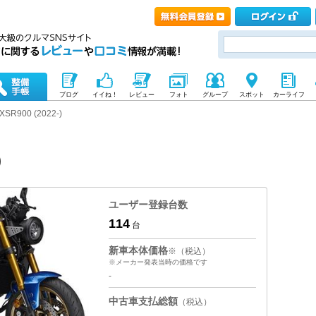
ブログ
イイね！
レビュー
フォト
グループ
スポット
カーライフ
XSR900 (2022-)
)
ユーザー登録台数
114
台
新車本体価格
※（税込）
※メーカー発表当時の価格です
-
中古車支払総額
（税込）