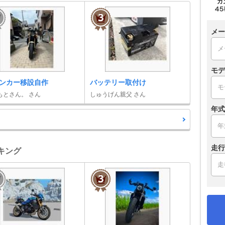
メー
モデ
ンカー移設自作
バッテリー取付け
もとさん。 さん
しゅうげん親父 さん
年式
走行
ランキング