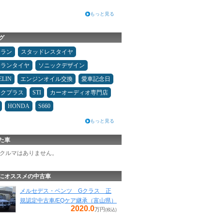
もっと見る
グ
ュラン
スタッドレスタイヤ
ュランタイヤ
ソニックデザイン
ELIN
エンジンオイル交換
愛車記念日
ックプラス
STI
カーオーディオ専門店
HONDA
S660
もっと見る
た車
クルマはありません。
にオススメの中古車
メルセデス・ベンツ Gクラス 正
規認定中古車/EQケア継承（富山県）
2020.0
万円
(税込)