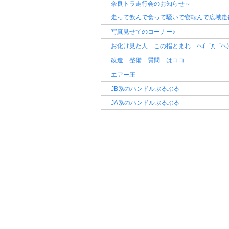
奈良トラ走行会のお知らせ～
走って飲んで食って騒いで寝転んで広域走
写真見せてのコーナー♪
お化け見た人 この指とまれ ヘ(゜д゜ヘ)))
改造 整備 質問 はココ
エアー圧
JB系のハンドルぶるぶる
JA系のハンドルぶるぶる