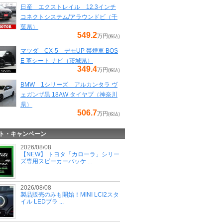
日産 エクストレイル 12.3インチ
コネクトシステム/アラウンドビ（千
葉県）
549.2
万円
(税込)
マツダ CX-5 デモUP 禁煙車 BOS
E 革シート ナビ（茨城県）
349.4
万円
(税込)
BMW 1シリーズ アルカンタラ ヴ
ェガンザ黒 18AW タイヤプ（神奈川
県）
506.7
万円
(税込)
ト・キャンペーン
2026/08/08
【NEW】 トヨタ「カローラ」シリー
ズ専用スピーカーパッケ ...
2026/08/08
製品販売のみも開始！MINI LCI2スタ
イル LEDブラ ...