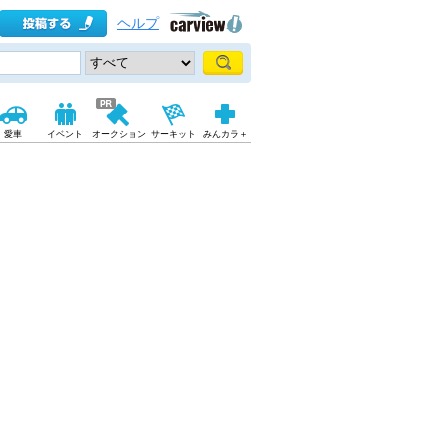
ヘルプ
愛車
イベント
オークション
サーキット
みんカラ＋