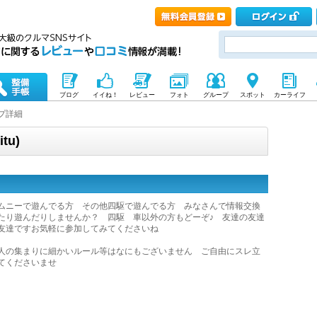
ブログ
イイね！
レビュー
フォト
グループ
スポット
カーライフ
プ詳細
tu)
ムニーで遊んでる方 その他四駆で遊んでる方 みなさんで情報交換
たり遊んだりしませんか？ 四駆 車以外の方もどーぞ♪ 友達の友達
友達ですお気軽に参加してみてくださいね
人の集まりに細かいルール等はなにもございません ご自由にスレ立
てくださいませ