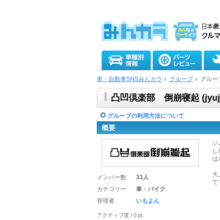
車・自動車SNSみんカラ
グループ
グルー
凸凹倶楽部 倒崩寝起 (jyuji
グループの利用方法について
概要
ジ
し
は
大
メンバー数
33人
て
カテゴリー
車・バイク
管理者
いもよん
アクティブ度 / 0 pt.