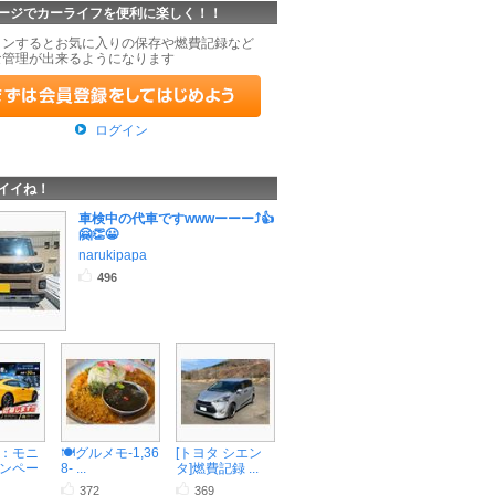
ージでカーライフを便利に楽しく！！
インするとお気に入りの保存や燃費記録など
な管理が出来るようになります
ログイン
イイね！
車検中の代車ですwwwーーー⤴️👍
🤗👏😀
narukipapa
496
：モニ
🍽️グルメモ-1,36
[トヨタ シエン
ンペー
8- ...
タ]燃費記録 ...
372
369