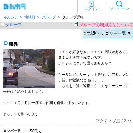
ログイン
メニュー
みんカラ
地域別
グループ
グループ詳細
グループ
グループの利用方法について
地域別カテゴリー一覧 ▼
概要
９１１が好きな方、９１１に興味がある方、
９１１を所有されている方、
ポルシェについて語りませんか？
ツーリング、サーキット走行、オフミ、メン
テ話、体験談など 色々、、、
こちらをご覧の皆様、９１１をキーワードに
井戸端会議をしましょう。
４～１１月、月に一度ポル仲間で箱根に行っています。
よろしくお願いします。
アクティブ度 / 2 pt.
509
人
メンバー数